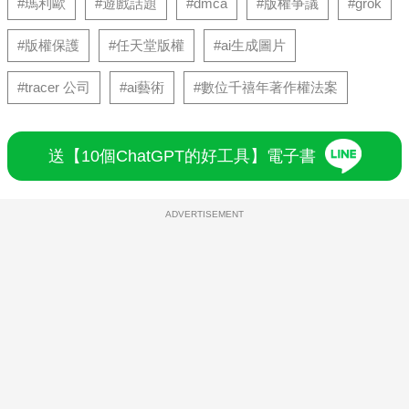
#瑪利歐
#遊戲話題
#dmca
#版權爭議
#grok
#版權保護
#任天堂版權
#ai生成圖片
#tracer 公司
#ai藝術
#數位千禧年著作權法案
送【10個ChatGPT的好工具】電子書
ADVERTISEMENT