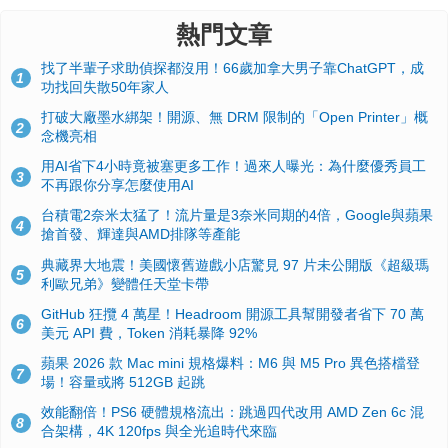
熱門文章
找了半輩子求助偵探都沒用！66歲加拿大男子靠ChatGPT，成
1
功找回失散50年家人
打破大廠墨水綁架！開源、無 DRM 限制的「Open Printer」概
2
念機亮相
用AI省下4小時竟被塞更多工作！過來人曝光：為什麼優秀員工
3
不再跟你分享怎麼使用AI
台積電2奈米太猛了！流片量是3奈米同期的4倍，Google與蘋果
4
搶首發、輝達與AMD排隊等產能
典藏界大地震！美國懷舊遊戲小店驚見 97 片未公開版《超級瑪
5
利歐兄弟》變體任天堂卡帶
GitHub 狂攬 4 萬星！Headroom 開源工具幫開發者省下 70 萬
6
美元 API 費，Token 消耗暴降 92%
蘋果 2026 款 Mac mini 規格爆料：M6 與 M5 Pro 異色搭檔登
7
場！容量或將 512GB 起跳
效能翻倍！PS6 硬體規格流出：跳過四代改用 AMD Zen 6c 混
8
合架構，4K 120fps 與全光追時代來臨