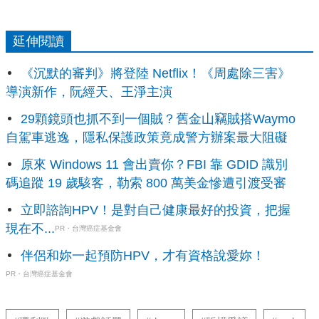
延伸閱讀
《沉默的審判》將登陸 Netflix！《周處除三害》
導演新作，阮經天、王淨主演
29顆鏡頭也抓不到一個賊？舊金山竊賊搭Waymo
自駕車逃逸，隱私保護政策竟成警方辦案最大阻礙
原來 Windows 11 會出賣你？FBI 靠 GDID 識別
碼追蹤 19 歲駭客，勒索 800 萬美金慘遭引渡受審
立即諮詢HPV！是對自己健康最好的投資，把握
現在不...
PR・台灣癌症基金會
伴侶和妳一起預防HPV，才有資格說愛妳！
PR・台灣癌症基金會