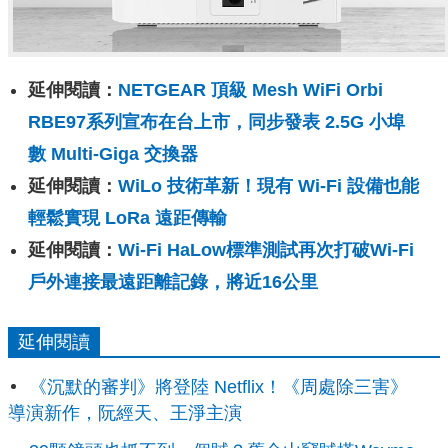
延伸閱讀：
NETGEAR 頂級 Mesh WiFi Orbi
RBE97系列宣布在台上市，同步發表 2.5G 小埠
數 Multi-Giga 交換器
延伸閱讀：
WiLo 技術革新！現有 Wi-Fi 設備也能
輕鬆實現 LoRa 遠距傳輸
延伸閱讀：
Wi-Fi HaLow標準測試再次打破Wi-Fi
戶外連接最遠距離記錄，將近16公里
延伸閱讀
《沉默的審判》將登陸 Netflix！《周處除三害》
導演新作，阮經天、王淨主演