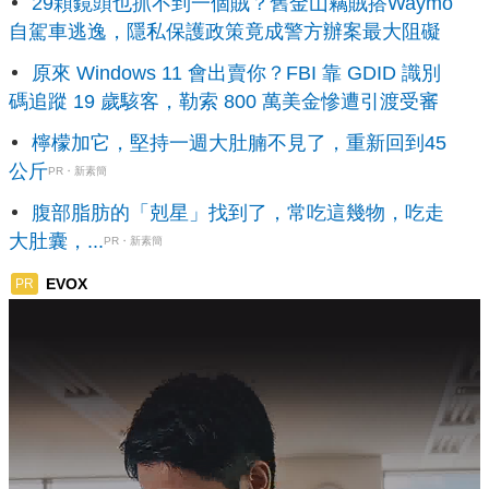
29顆鏡頭也抓不到一個賊？舊金山竊賊搭Waymo
自駕車逃逸，隱私保護政策竟成警方辦案最大阻礙
原來 Windows 11 會出賣你？FBI 靠 GDID 識別
碼追蹤 19 歲駭客，勒索 800 萬美金慘遭引渡受審
檸檬加它，堅持一週大肚腩不見了，重新回到45
公斤
PR・新素簡
腹部脂肪的「剋星」找到了，常吃這幾物，吃走
大肚囊，...
PR・新素簡
EVOX
PR