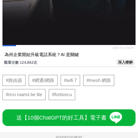
ads by popIn
為何企業開始升級電話系統？AI 是關鍵
深入瞭解
觀看次數 124,862次
#路由器
#網通/網路
#wifi 7
#mesh 網路
#msi roamii be lite
#fortisecu
送【10個ChatGPT的好工具】電子書
ADVERTISEMENT