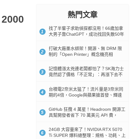
熱門文章
2000
找了半輩子求助偵探都沒用！66歲加拿
1
大男子靠ChatGPT，成功找回失散50年
家人
打破大廠墨水綁架！開源、無 DRM 限
2
制的「Open Printer」概念機亮相
記憶體漲太兇連老闆都怕了？SK海力士
3
竟然認了價格「不正常」：再漲下去不
是好事
台積電2奈米太猛了！流片量是3奈米同
4
期的4倍，Google與蘋果搶首發、輝達
與AMD排隊等產能
GitHub 狂攬 4 萬星！Headroom 開源工
5
具幫開發者省下 70 萬美元 API 費，
Token 消耗暴降 92%
24GB 大容量來了！NVIDIA RTX 5070
6
Ti SUPER 爆料總整理：規格、功耗、上