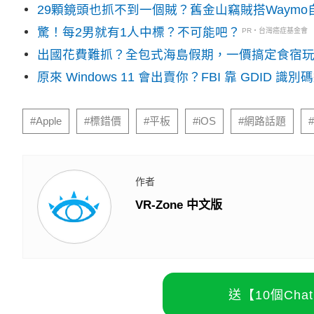
29顆鏡頭也抓不到一個賊？舊金山竊賊搭Waym
驚！每2男就有1人中標？不可能吧？
PR・台灣癌症基金會
出國花費難抓？全包式海島假期，一價搞定食宿
原來 Windows 11 會出賣你？FBI 靠 GDID 
#Apple
#標錯價
#平板
#iOS
#網路話題
作者
VR-Zone 中文版
送【10個Ch