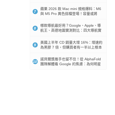
市時間
蘋果 2026 款 Mac mini 規格爆料：M6
7
與 M5 Pro 異色搭檔登場！容量或將
512GB 起跳
哪款導航最好用？Google、Apple、導
8
航王、高德地圖實測對比：四大導航實
測懶人包
美國上半年 CD 銷量大增 16%：增速約
9
為黑膠 7 倍，但購買者有一半以上根本
沒有播放器
諾貝爾獎推手也留不住！從 AlphaFold
10
團隊解體看 Google 的焦慮：為何明星
實驗室要為 Gemini 讓路？