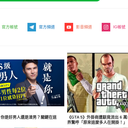
官方帳號
官方頻道
影音頻道
IG帳號
陷！你是好男人還是渣男？關鍵在這
《GTA 5》外掛商遭駭竟流出 6
界驚呼「原來這麼多人在開掛！」