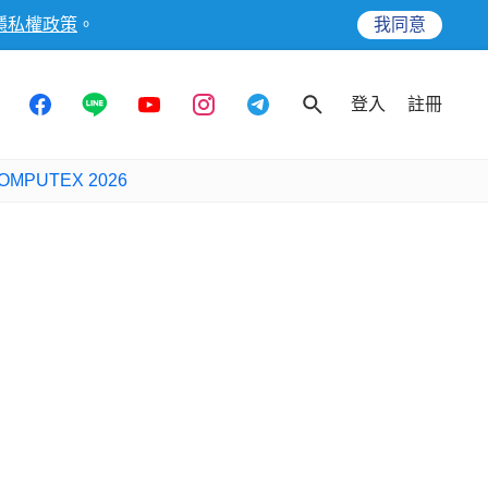
隱私權政策
。
我同意
登入
註冊
OMPUTEX 2026