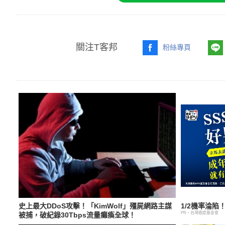
關注T客邦
粉絲專頁
史上最大DDoS攻擊！「KimWolf」殭屍網路主謀
1/2機率淪
PR・台灣癌症基金會
被捕，破紀錄30Tbps流量癱瘓全球！