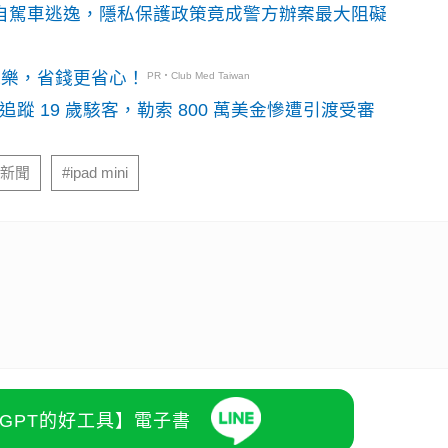
o自駕車逃逸，隱私保護政策竟成警方辦案最大阻礙
玩樂，省錢更省心！
PR・Club Med Taiwan
識別碼追蹤 19 歲駭客，勒索 800 萬美金慘遭引渡受審
#新聞
#ipad mini
atGPT的好工具】電子書