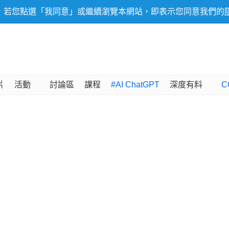
，若您點選「我同意」或繼續瀏覽本網站，即表示您同意我們的
片
活動
討論區
課程
#AI ChatGPT
深度有料
C