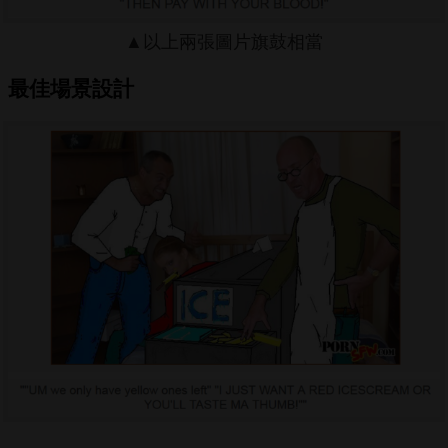
▲以上兩張圖片旗鼓相當
最佳場景設計