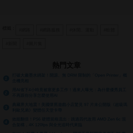
標籤：
#網路
#網路服務
#休閒、運動
#軟體
#新聞
#圖片集
熱門文章
打破大廠墨水綁架！開源、無 DRM 限制的「Open Printer」概
1
念機亮相
用AI省下4小時竟被塞更多工作！過來人曝光：為什麼優秀員工
2
不再跟你分享怎麼使用AI
典藏界大地震！美國懷舊遊戲小店驚見 97 片未公開版《超級瑪
3
利歐兄弟》變體任天堂卡帶
效能翻倍！PS6 硬體規格流出：跳過四代改用 AMD Zen 6c 混
4
合架構，4K 120fps 與全光追時代來臨