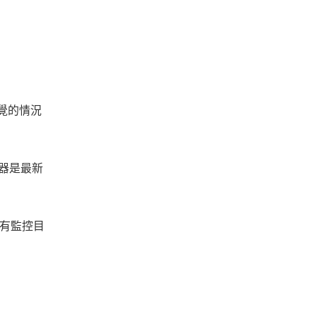
覺的情況
覽器是最新
帶有監控目