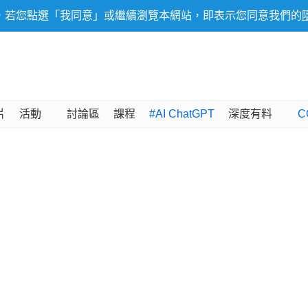
，若您點選「我同意」或繼續瀏覽本網站，即表示您同意我們的
片
活動
討論區
課程
#AI ChatGPT
深度有料
C