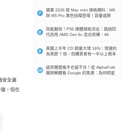
Token 消耗暴降 92%
蘋果 2026 款 Mac mini 規格爆料：M6
7
與 M5 Pro 異色搭檔登場！容量或將
512GB 起跳
效能翻倍！PS6 硬體規格流出：跳過四
8
代改用 AMD Zen 6c 混合架構，4K
120fps 與全光追時代來臨
美國上半年 CD 銷量大增 16%：增速約
9
為黑膠 7 倍，但購買者有一半以上根本
沒有播放器
諾貝爾獎推手也留不住！從 AlphaFold
10
團隊解體看 Google 的焦慮：為何明星
實驗室要為 Gemini 讓路？
覽器安全漏
修復，但在