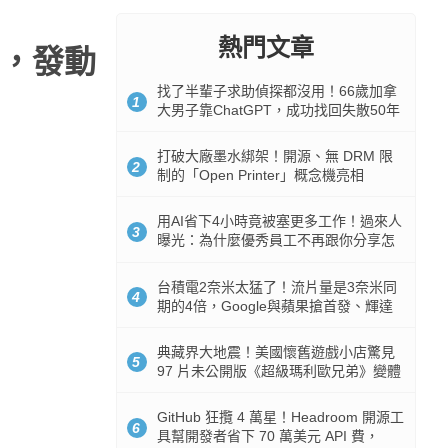
熱門文章
漏洞，發動
找了半輩子求助偵探都沒用！66歲加拿
1
大男子靠ChatGPT，成功找回失散50年
家人
打破大廠墨水綁架！開源、無 DRM 限
2
制的「Open Printer」概念機亮相
用AI省下4小時竟被塞更多工作！過來人
3
曝光：為什麼優秀員工不再跟你分享怎
麼使用AI
台積電2奈米太猛了！流片量是3奈米同
4
期的4倍，Google與蘋果搶首發、輝達
與AMD排隊等產能
典藏界大地震！美國懷舊遊戲小店驚見
5
97 片未公開版《超級瑪利歐兄弟》變體
任天堂卡帶
GitHub 狂攬 4 萬星！Headroom 開源工
6
具幫開發者省下 70 萬美元 API 費，