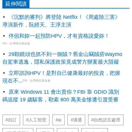
延伸閱讀
《沉默的審判》將登陸 Netflix！《周處除三害》
導演新作，阮經天、王淨主演
伴侶和妳一起預防HPV，才有資格說愛妳！
PR・台灣癌症基金會
29顆鏡頭也抓不到一個賊？舊金山竊賊搭Waymo
自駕車逃逸，隱私保護政策竟成警方辦案最大阻礙
立即諮詢HPV！是對自己健康最好的投資，把握
現在不...
PR・台灣癌症基金會
原來 Windows 11 會出賣你？FBI 靠 GDID 識別
碼追蹤 19 歲駭客，勒索 800 萬美金慘遭引渡受審
#自訂
#人工智慧
#ai
#溝通
#自然語言處理