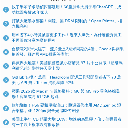
找了半輩子求助偵探都沒用！66歲加拿大男子靠ChatGPT，成
1
功找回失散50年家人
打破大廠墨水綁架！開源、無 DRM 限制的「Open Printer」概
2
念機亮相
用AI省下4小時竟被塞更多工作！過來人曝光：為什麼優秀員工
3
不再跟你分享怎麼使用AI
台積電2奈米太猛了！流片量是3奈米同期的4倍，Google與蘋果
4
搶首發、輝達與AMD排隊等產能
典藏界大地震！美國懷舊遊戲小店驚見 97 片未公開版《超級瑪
5
利歐兄弟》變體任天堂卡帶
GitHub 狂攬 4 萬星！Headroom 開源工具幫開發者省下 70 萬
6
美元 API 費，Token 消耗暴降 92%
蘋果 2026 款 Mac mini 規格爆料：M6 與 M5 Pro 異色搭檔登
7
場！容量或將 512GB 起跳
效能翻倍！PS6 硬體規格流出：跳過四代改用 AMD Zen 6c 混
8
合架構，4K 120fps 與全光追時代來臨
美國上半年 CD 銷量大增 16%：增速約為黑膠 7 倍，但購買者
9
有一半以上根本沒有播放器