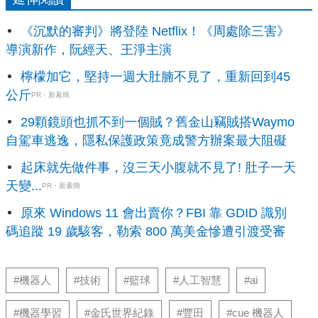
《沉默的審判》將登陸 Netflix！《周處除三害》
導演新作，阮經天、王淨主演
檸檬加它，堅持一週大肚腩不見了，重新回到45
公斤
PR・新素簡
29顆鏡頭也抓不到一個賊？舊金山竊賊搭Waymo
自駕車逃逸，隱私保護政策竟成警方辦案最大阻礙
起床就先做件事，沒三天小腹就不見了! 肚子一天
天變...
PR・新素簡
原來 Windows 11 會出賣你？FBI 靠 GDID 識別
碼追蹤 19 歲駭客，勒索 800 萬美金慘遭引渡受審
#機器人
#技術
#籃球
#人工智慧
#ai
#機器學習
#金氏世界紀錄
#豐田
#cue 機器人