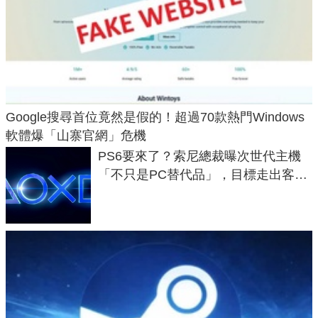
Google搜尋首位竟然是假的！超過70款熱門Windows
軟體爆「山寨官網」危機
PS6要來了？索尼總裁曝次世代主機
「不只是PC替代品」，目標走出客
廳、進軍電競桌面