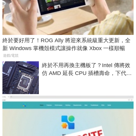
終於要好用了！ROG Ally 將迎來系統級重大更新，全
新 Windows 掌機殼模式讓操作就像 Xbox 一樣順暢
遊戲/電競
終於不用再換主機板了？Intel 傳將效
仿 AMD 延長 CPU 插槽壽命，下代
LGA 1954 至少能戰三代