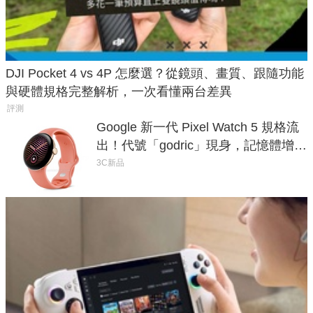
DJI Pocket 4 vs 4P 怎麼選？從鏡頭、畫質、跟隨功能
與硬體規格完整解析，一次看懂兩台差異
評測
Google 新一代 Pixel Watch 5 規格流
出！代號「godric」現身，記憶體增強
鎖定 AI 應用
3C新品