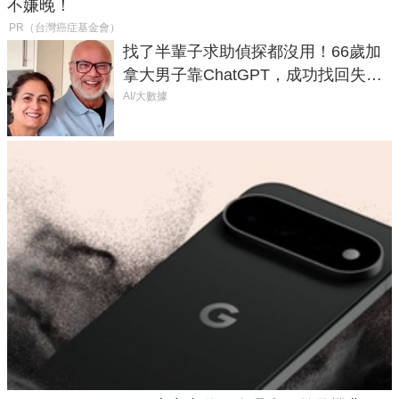
不嫌晚！
PR（台灣癌症基金會）
找了半輩子求助偵探都沒用！66歲加
拿大男子靠ChatGPT，成功找回失散
50年家人
AI/大數據