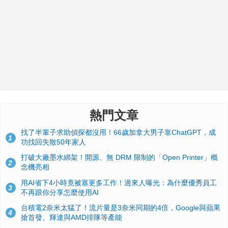
熱門文章
找了半輩子求助偵探都沒用！66歲加拿大男子靠ChatGPT，成
1
功找回失散50年家人
打破大廠墨水綁架！開源、無 DRM 限制的「Open Printer」概
2
念機亮相
用AI省下4小時竟被塞更多工作！過來人曝光：為什麼優秀員工
3
不再跟你分享怎麼使用AI
台積電2奈米太猛了！流片量是3奈米同期的4倍，Google與蘋果
4
搶首發、輝達與AMD排隊等產能