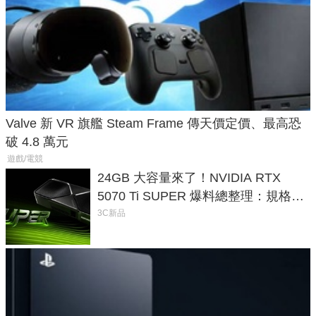
Valve 新 VR 旗艦 Steam Frame 傳天價定價、最高恐
破 4.8 萬元
遊戲/電競
24GB 大容量來了！NVIDIA RTX
5070 Ti SUPER 爆料總整理：規格、
功耗、上市時間
3C新品