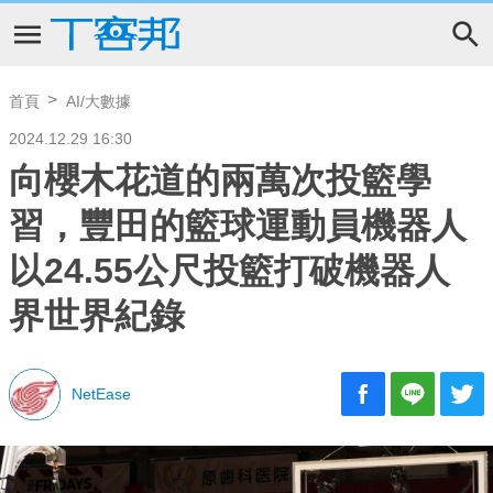
首頁
AI/大數據
2024.12.29 16:30
向櫻木花道的兩萬次投籃學
習，豐田的籃球運動員機器人
以24.55公尺投籃打破機器人
界世界紀錄
NetEase