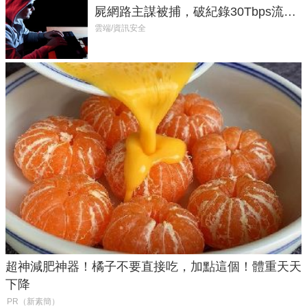
屍網路主謀被捕，破紀錄30Tbps流量
癱瘓全球！
雲端/資訊安全
超神減肥神器！橘子不要直接吃，加點這個！體重天天
下降
PR（新素簡）