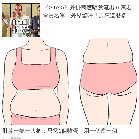
《GTA 5》外掛商遭駭竟流出 6 萬名
會員名單：外界驚呼「原來這麼多人
在開掛！」
肚腩一抓一大把，只需1個雞蛋，用一個瘦一個
PR（新素簡）