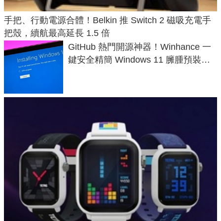
手把、行動電源合體！Belkin 推 Switch 2 磁吸充電手
把殼，續航最高延長 1.5 倍
GitHub 熱門開源神器！Winhance 一
鍵安全精簡 Windows 11 臃腫預裝軟
體與後台追蹤