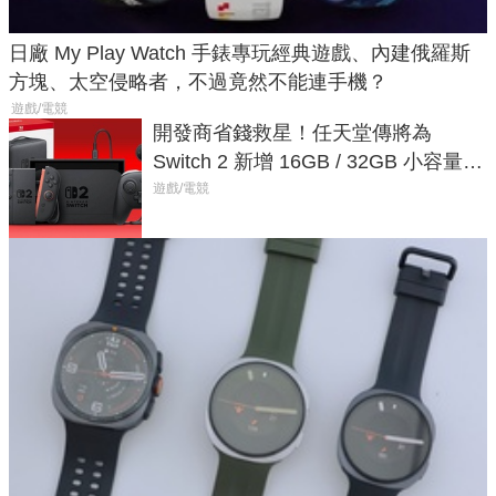
日廠 My Play Watch 手錶專玩經典遊戲、內建俄羅斯
方塊、太空侵略者，不過竟然不能連手機？
遊戲/電競
開發商省錢救星！任天堂傳將為
Switch 2 新增 16GB / 32GB 小容量遊
戲卡的選擇
遊戲/電競