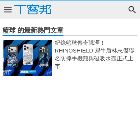
籃球 的最新熱門文章
紀錄籃球傳奇職涯！
RHINOSHIELD 犀牛盾林志傑聯
名防摔手機殼與磁吸水壺正式上
市