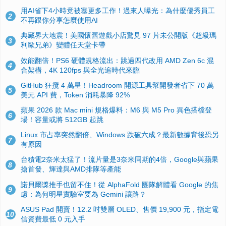
用AI省下4小時竟被塞更多工作！過來人曝光：為什麼優秀員工
2
不再跟你分享怎麼使用AI
典藏界大地震！美國懷舊遊戲小店驚見 97 片未公開版《超級瑪
3
利歐兄弟》變體任天堂卡帶
效能翻倍！PS6 硬體規格流出：跳過四代改用 AMD Zen 6c 混
4
合架構，4K 120fps 與全光追時代來臨
GitHub 狂攬 4 萬星！Headroom 開源工具幫開發者省下 70 萬
5
美元 API 費，Token 消耗暴降 92%
蘋果 2026 款 Mac mini 規格爆料：M6 與 M5 Pro 異色搭檔登
6
場！容量或將 512GB 起跳
Linux 市占率突然翻倍、Windows 跌破六成？最新數據背後恐另
7
有原因
台積電2奈米太猛了！流片量是3奈米同期的4倍，Google與蘋果
8
搶首發、輝達與AMD排隊等產能
諾貝爾獎推手也留不住！從 AlphaFold 團隊解體看 Google 的焦
9
慮：為何明星實驗室要為 Gemini 讓路？
ASUS Pad 開賣！12.2 吋雙層 OLED、售價 19,900 元，指定電
10
信資費最低 0 元入手