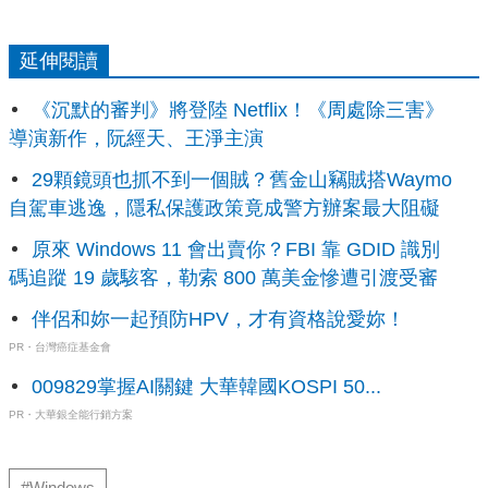
延伸閱讀
《沉默的審判》將登陸 Netflix！《周處除三害》
導演新作，阮經天、王淨主演
29顆鏡頭也抓不到一個賊？舊金山竊賊搭Waymo
自駕車逃逸，隱私保護政策竟成警方辦案最大阻礙
原來 Windows 11 會出賣你？FBI 靠 GDID 識別
碼追蹤 19 歲駭客，勒索 800 萬美金慘遭引渡受審
伴侶和妳一起預防HPV，才有資格說愛妳！
PR・台灣癌症基金會
009829掌握AI關鍵 大華韓國KOSPI 50...
PR・大華銀全能行銷方案
#Windows