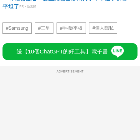
平坦了
PR・新素簡
#Samsung
#三星
#手機/平板
#個人隱私
送【10個ChatGPT的好工具】電子書
ADVERTISEMENT