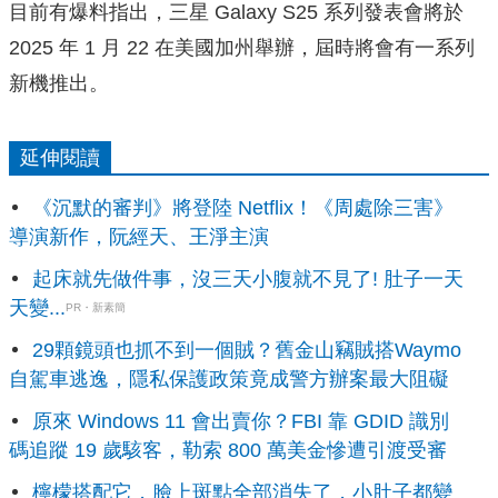
目前有爆料指出，三星 Galaxy S25 系列發表會將於
2025 年 1 月 22 在美國加州舉辦，屆時將會有一系列
新機推出。
延伸閱讀
《沉默的審判》將登陸 Netflix！《周處除三害》
導演新作，阮經天、王淨主演
起床就先做件事，沒三天小腹就不見了! 肚子一天
天變...
PR・新素簡
29顆鏡頭也抓不到一個賊？舊金山竊賊搭Waymo
自駕車逃逸，隱私保護政策竟成警方辦案最大阻礙
原來 Windows 11 會出賣你？FBI 靠 GDID 識別
碼追蹤 19 歲駭客，勒索 800 萬美金慘遭引渡受審
檸檬搭配它，臉上斑點全部消失了，小肚子都變