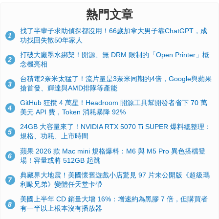
熱門文章
找了半輩子求助偵探都沒用！66歲加拿大男子靠ChatGPT，成
1
功找回失散50年家人
打破大廠墨水綁架！開源、無 DRM 限制的「Open Printer」概
2
念機亮相
台積電2奈米太猛了！流片量是3奈米同期的4倍，Google與蘋果
3
搶首發、輝達與AMD排隊等產能
GitHub 狂攬 4 萬星！Headroom 開源工具幫開發者省下 70 萬
4
美元 API 費，Token 消耗暴降 92%
24GB 大容量來了！NVIDIA RTX 5070 Ti SUPER 爆料總整理：
5
規格、功耗、上市時間
蘋果 2026 款 Mac mini 規格爆料：M6 與 M5 Pro 異色搭檔登
6
場！容量或將 512GB 起跳
典藏界大地震！美國懷舊遊戲小店驚見 97 片未公開版《超級瑪
7
利歐兄弟》變體任天堂卡帶
美國上半年 CD 銷量大增 16%：增速約為黑膠 7 倍，但購買者
8
有一半以上根本沒有播放器