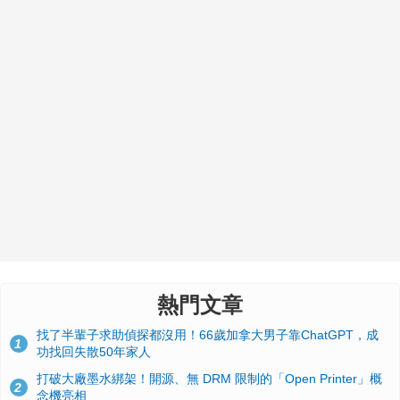
熱門文章
找了半輩子求助偵探都沒用！66歲加拿大男子靠ChatGPT，成
1
功找回失散50年家人
打破大廠墨水綁架！開源、無 DRM 限制的「Open Printer」概
2
念機亮相