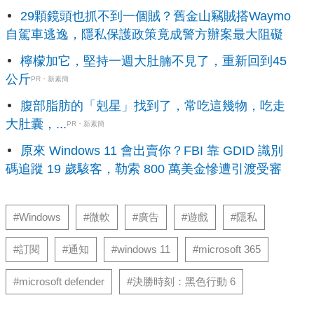
29顆鏡頭也抓不到一個賊？舊金山竊賊搭Waymo
自駕車逃逸，隱私保護政策竟成警方辦案最大阻礙
檸檬加它，堅持一週大肚腩不見了，重新回到45
公斤
PR・新素簡
腹部脂肪的「剋星」找到了，常吃這幾物，吃走
大肚囊，...
PR・新素簡
原來 Windows 11 會出賣你？FBI 靠 GDID 識別
碼追蹤 19 歲駭客，勒索 800 萬美金慘遭引渡受審
#Windows
#微軟
#廣告
#遊戲
#隱私
#訂閱
#通知
#windows 11
#microsoft 365
#microsoft defender
#決勝時刻：黑色行動 6