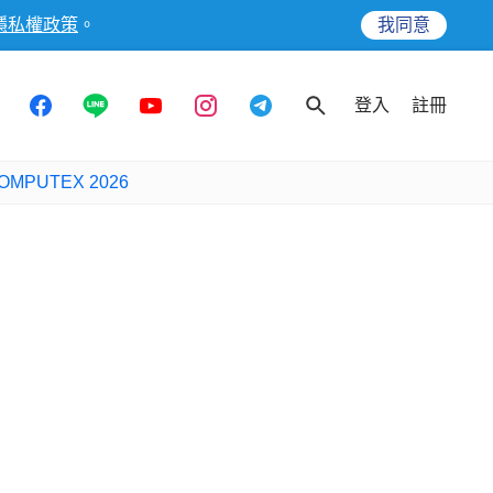
隱私權政策
。
我同意
登入
註冊
OMPUTEX 2026