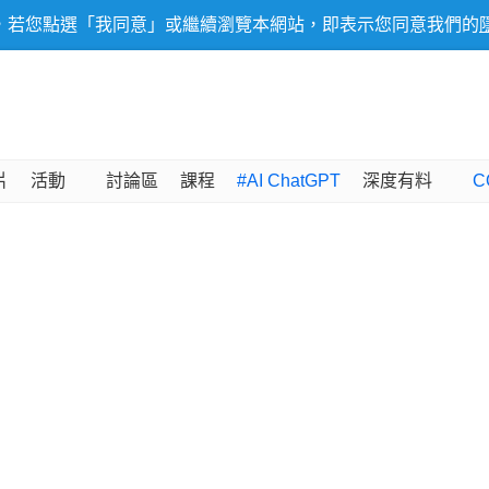
，若您點選「我同意」或繼續瀏覽本網站，即表示您同意我們的
片
活動
討論區
課程
#AI ChatGPT
深度有料
C