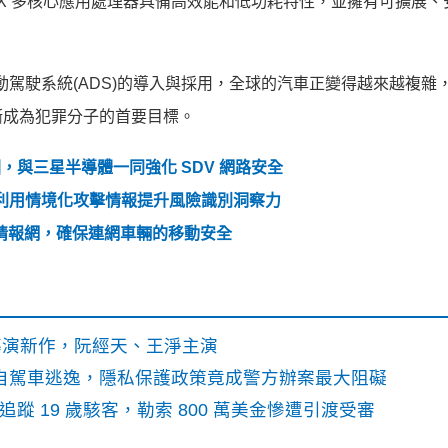
MX 多核心應用處理器具備高效能和低功耗特性，並擁有可擴展、
自動駕駛系統(ADS)的導入與採用，全球的汽車正變得越來越複雜
漸成為犯罪分子的首要目標。
圈，與三星半導體一同強化 SDV 網路安全
解決方案，利用情境化攻擊情報提升風險識別洞察力
車威脅情報網，確保連網車輛的移動安全
》導演新作，阮經天、王淨主演
o自駕車逃逸，隱私保護政策竟成警方辦案最大阻礙
識別碼追蹤 19 歲駭客，勒索 800 萬美金慘遭引渡受審