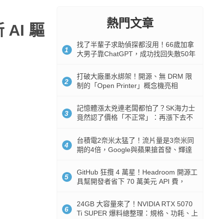
熱門文章
AI 驅
找了半輩子求助偵探都沒用！66歲加拿
1
大男子靠ChatGPT，成功找回失散50年
家人
打破大廠墨水綁架！開源、無 DRM 限
2
制的「Open Printer」概念機亮相
記憶體漲太兇連老闆都怕了？SK海力士
3
竟然認了價格「不正常」：再漲下去不
是好事
台積電2奈米太猛了！流片量是3奈米同
4
期的4倍，Google與蘋果搶首發、輝達
與AMD排隊等產能
GitHub 狂攬 4 萬星！Headroom 開源工
5
具幫開發者省下 70 萬美元 API 費，
Token 消耗暴降 92%
24GB 大容量來了！NVIDIA RTX 5070
6
Ti SUPER 爆料總整理：規格、功耗、上