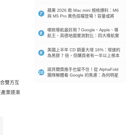
市時間
蘋果 2026 款 Mac mini 規格爆料：M6
7
與 M5 Pro 異色搭檔登場！容量或將
512GB 起跳
哪款導航最好用？Google、Apple、導
8
航王、高德地圖實測對比：四大導航實
測懶人包
美國上半年 CD 銷量大增 16%：增速約
9
為黑膠 7 倍，但購買者有一半以上根本
沒有播放器
諾貝爾獎推手也留不住！從 AlphaFold
10
團隊解體看 Google 的焦慮：為何明星
實驗室要為 Gemini 讓路？
整合雙方互
在產業逐漸