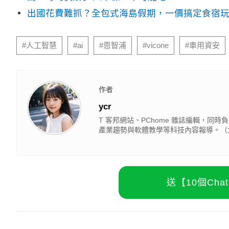
出國花費難抓？全包式海島假期，一價搞定食宿
#人工智慧
#ai
#恩智浦
#vicone
#車用資安
作者
ycr
T 客邦網站、PChome 雜誌編輯，同時負責
產業趨勢與軟體教學等科技內容報導。（大
送【10個Ch