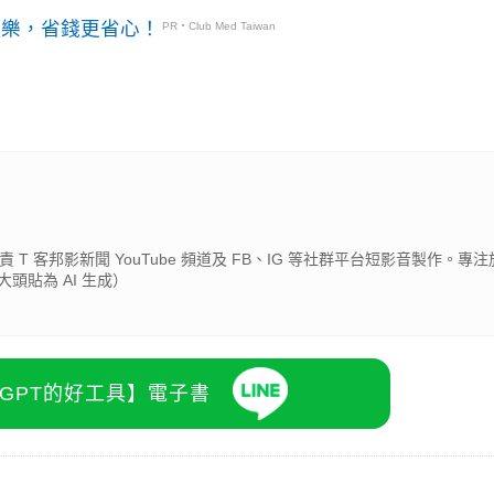
玩樂，省錢更省心！
PR・Club Med Taiwan
 T 客邦影新聞 YouTube 頻道及 FB、IG 等社群平台短影音製作。專注於
頭貼為 AI 生成）
atGPT的好工具】電子書