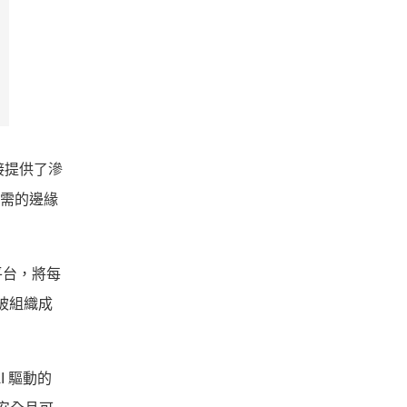
接提供了滲
所需的邊緣
器平台，將每
被組織成
AI 驅動的