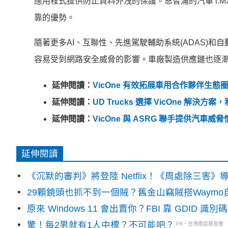
應用程式提供防止資料外洩的保護。恩智浦的汽車 i.
靠的優勢。
隨著更多AI、互聯性、先進駕駛輔助系統(ADAS)和
容易受到網路安全威脅的影響。車廠製造供應鏈也逐
延伸閱讀：
VicOne 有效拓展車用合作夥伴生態
延伸閱讀：
UD Trucks 選擇 VicOne 
延伸閱讀：
VicOne 與 ASRG 聯手提供汽
延伸閱讀
《沉默的審判》將登陸 Netflix！《周處除三害
29顆鏡頭也抓不到一個賊？舊金山竊賊搭Waym
原來 Windows 11 會出賣你？FBI 靠 GDID 
驚！每2男就有1人中標？不可能吧？
PR・台灣癌症基金會