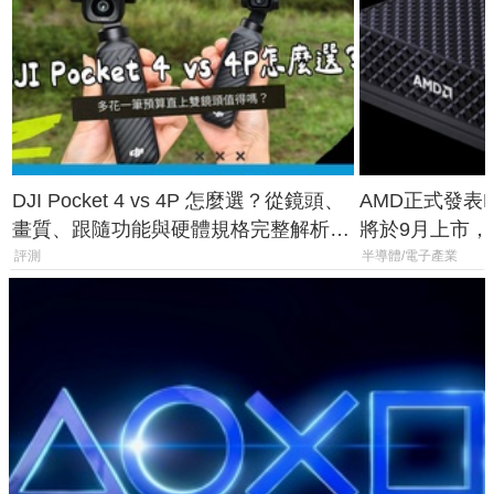
DJI Pocket 4 vs 4P 怎麼選？從鏡頭、
AMD正式發表Ry
畫質、跟隨功能與硬體規格完整解析，
將於9月上市，未來
一次看懂兩台差異
Max系列處理
評測
半導體/電子產業