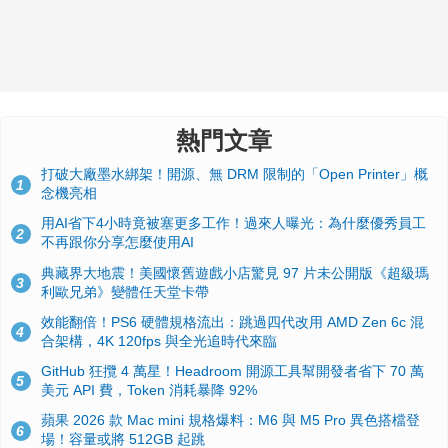
熱門文章
打破大廠墨水綁架！開源、無 DRM 限制的「Open Printer」概
1
念機亮相
用AI省下4小時竟被塞更多工作！過來人曝光：為什麼優秀員工
2
不再跟你分享怎麼使用AI
典藏界大地震！美國懷舊遊戲小店驚見 97 片未公開版《超級瑪
3
利歐兄弟》變體任天堂卡帶
效能翻倍！PS6 硬體規格流出：跳過四代改用 AMD Zen 6c 混
4
合架構，4K 120fps 與全光追時代來臨
GitHub 狂攬 4 萬星！Headroom 開源工具幫開發者省下 70 萬
5
美元 API 費，Token 消耗暴降 92%
蘋果 2026 款 Mac mini 規格爆料：M6 與 M5 Pro 異色搭檔登
6
場！容量或將 512GB 起跳