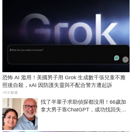
恐怖 AI 濫用！美國男子用 Grok 生成數千張兒童不雅
照後自殺，xAI 因防護失靈與不配合警方遭起訴
AI/大數據
找了半輩子求助偵探都沒用！66歲加
拿大男子靠ChatGPT，成功找回失散
50年家人