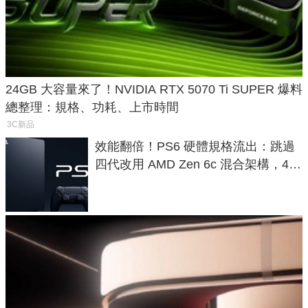
24GB 大容量來了！NVIDIA RTX 5070 Ti SUPER 爆料
總整理：規格、功耗、上市時間
3C新品
效能翻倍！PS6 硬體規格流出：跳過
四代改用 AMD Zen 6c 混合架構，4K
120fps 與全光追時代來臨