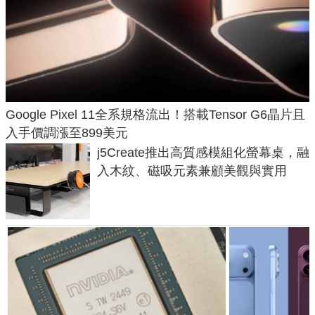
Google Pixel 11全系規格流出！搭載Tensor G6晶片且
入手價調漲至899美元
j5Create推出高質感模組化螢幕桌，融
入木紋、磁吸元素兼顧美觀與實用