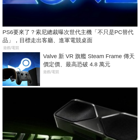
PS6要來了？索尼總裁曝次世代主機「不只是PC替代
品」，目標走出客廳、進軍電競桌面
遊戲/電競
Valve 新 VR 旗艦 Steam Frame 傳天
價定價、最高恐破 4.8 萬元
遊戲/電競