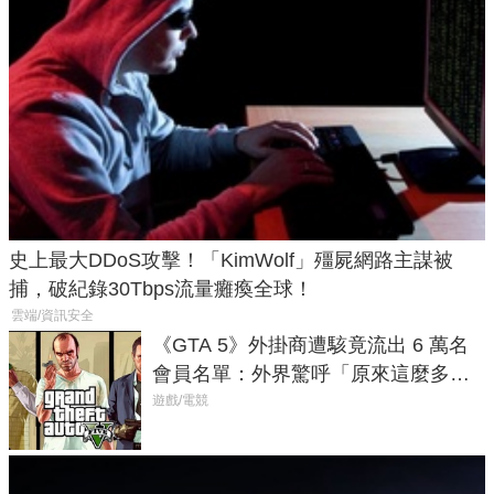
史上最大DDoS攻擊！「KimWolf」殭屍網路主謀被
捕，破紀錄30Tbps流量癱瘓全球！
雲端/資訊安全
《GTA 5》外掛商遭駭竟流出 6 萬名
會員名單：外界驚呼「原來這麼多人
在開掛！」
遊戲/電競