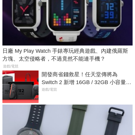
日廠 My Play Watch 手錶專玩經典遊戲、內建俄羅斯
方塊、太空侵略者，不過竟然不能連手機？
遊戲/電競
開發商省錢救星！任天堂傳將為
Switch 2 新增 16GB / 32GB 小容量遊
戲卡的選擇
遊戲/電競