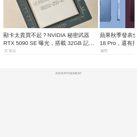
顯卡太貴買不起？NVIDIA 秘密武器
蘋果秋季發表會大
RTX 5090 SE 曝光，搭載 32GB 記憶
18 Pro，還
體
測一次看
3C新品
趨勢
ADVERTISEMENT