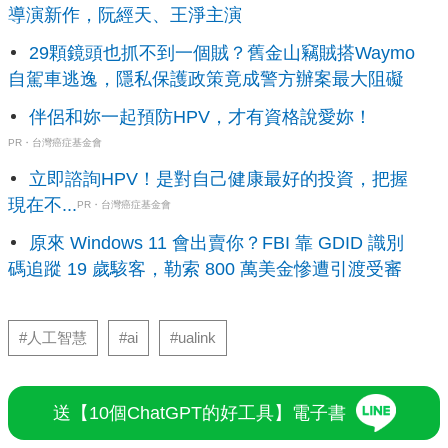
導演新作，阮經天、王淨主演
29顆鏡頭也抓不到一個賊？舊金山竊賊搭Waymo
自駕車逃逸，隱私保護政策竟成警方辦案最大阻礙
伴侶和妳一起預防HPV，才有資格說愛妳！
PR・台灣癌症基金會
立即諮詢HPV！是對自己健康最好的投資，把握
現在不...
PR・台灣癌症基金會
原來 Windows 11 會出賣你？FBI 靠 GDID 識別
碼追蹤 19 歲駭客，勒索 800 萬美金慘遭引渡受審
#人工智慧
#ai
#ualink
送【10個ChatGPT的好工具】電子書