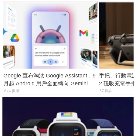
Google 宣布淘汰 Google Assistant，9
手把、行動電源合體
月起 Android 用戶全面轉向 Gemini
2 磁吸充電手把
倍
AI/大數據
3C新品