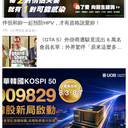
伴侶和妳一起預防HPV，才有資格說愛妳！
PR（台灣癌症基金會）
《GTA 5》外掛商遭駭竟流出 6 萬名
會員名單：外界驚呼「原來這麼多人
在開掛！」