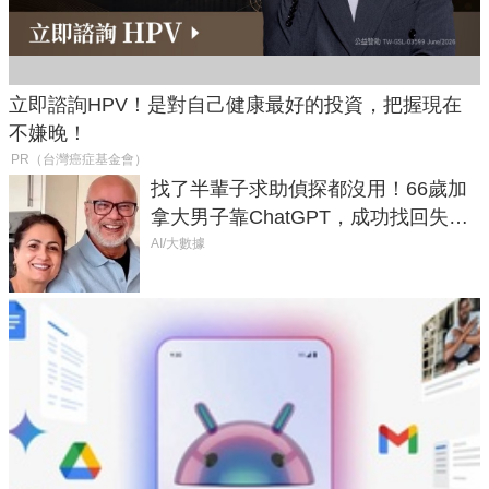
立即諮詢HPV！是對自己健康最好的投資，把握現在
不嫌晚！
PR（台灣癌症基金會）
找了半輩子求助偵探都沒用！66歲加
拿大男子靠ChatGPT，成功找回失散
50年家人
AI/大數據