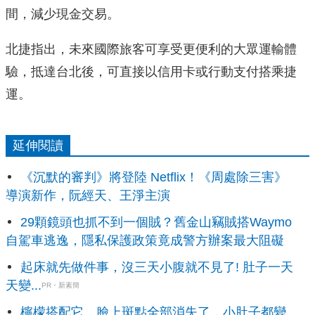
間，減少現金交易。
北捷指出，未來國際旅客可享受更便利的大眾運輸體
驗，抵達台北後，可直接以信用卡或行動支付搭乘捷
運。
延伸閱讀
《沉默的審判》將登陸 Netflix！《周處除三害》
導演新作，阮經天、王淨主演
29顆鏡頭也抓不到一個賊？舊金山竊賊搭Waymo
自駕車逃逸，隱私保護政策竟成警方辦案最大阻礙
起床就先做件事，沒三天小腹就不見了! 肚子一天
天變...
PR・新素簡
檸檬搭配它，臉上斑點全部消失了，小肚子都變