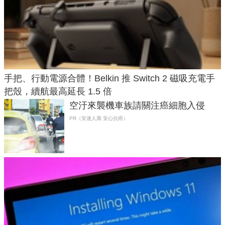
手把、行動電源合體！Belkin 推 Switch 2 磁吸充電手
把殼，續航最高延長 1.5 倍
空汙來襲機車族請關注癌細胞入侵
PR（安達人壽 安心抗癌）