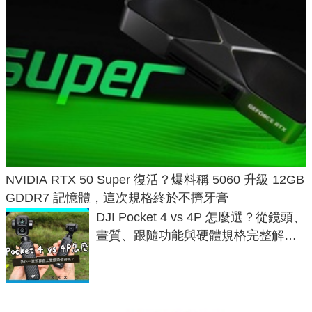
NVIDIA RTX 50 Super 復活？爆料稱 5060 升級 12GB
GDDR7 記憶體，這次規格終於不擠牙膏
DJI Pocket 4 vs 4P 怎麼選？從鏡頭、
畫質、跟隨功能與硬體規格完整解
析，一次看懂兩台差異