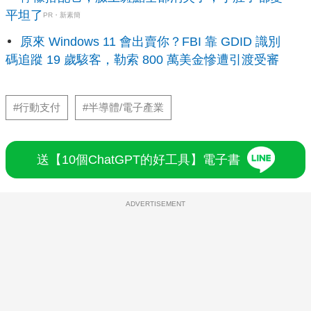
平坦了
PR・新素簡
原來 Windows 11 會出賣你？FBI 靠 GDID 識別
碼追蹤 19 歲駭客，勒索 800 萬美金慘遭引渡受審
#行動支付
#半導體/電子產業
送【10個ChatGPT的好工具】電子書
ADVERTISEMENT