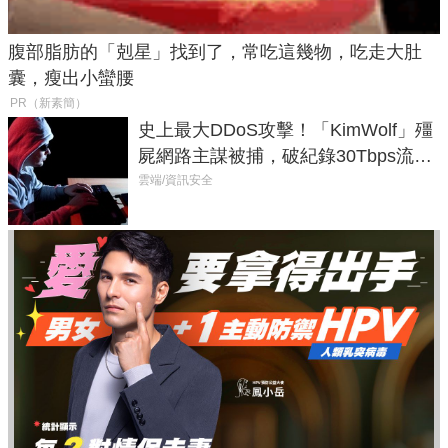
腹部脂肪的「剋星」找到了，常吃這幾物，吃走大肚
囊，瘦出小蠻腰
PR（新素簡）
史上最大DDoS攻擊！「KimWolf」殭
屍網路主謀被捕，破紀錄30Tbps流量
癱瘓全球！
雲端/資訊安全