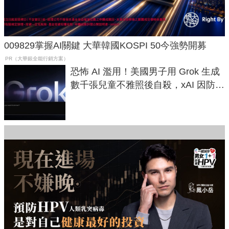
009829掌握AI關鍵 大華韓國KOSPI 50今強勢開募
PR（大華銀全能行銷方案）
恐怖 AI 濫用！美國男子用 Grok 生成
數千張兒童不雅照後自殺，xAI 因防護
失靈與不配合警方遭起訴