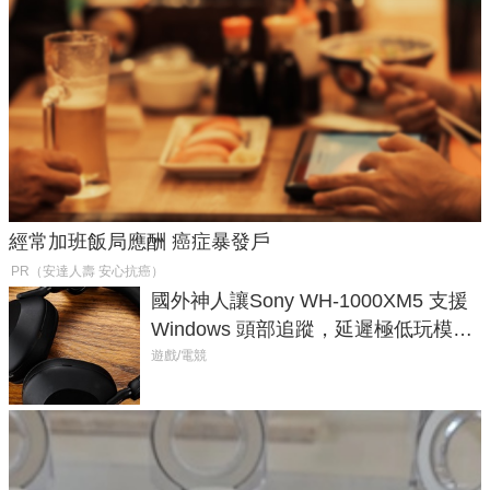
經常加班飯局應酬 癌症暴發戶
PR（安達人壽 安心抗癌）
國外神人讓Sony WH-1000XM5 支援
Windows 頭部追蹤，延遲極低玩模擬
飛行超有感
遊戲/電競