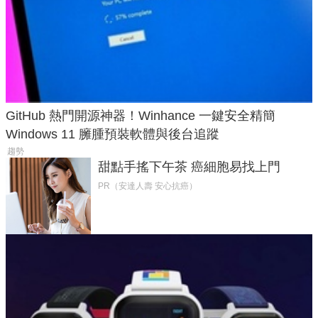
GitHub 熱門開源神器！Winhance 一鍵安全精簡
Windows 11 臃腫預裝軟體與後台追蹤
趨勢
甜點手搖下午茶 癌細胞易找上門
PR（安達人壽 安心抗癌）