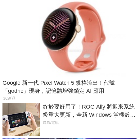
Google 新一代 Pixel Watch 5 規格流出！代號
「godric」現身，記憶體增強鎖定 AI 應用
3C新品
終於要好用了！ROG Ally 將迎來系統
級重大更新，全新 Windows 掌機殼模
式讓操作就像 Xbox 一樣順暢
遊戲/電競