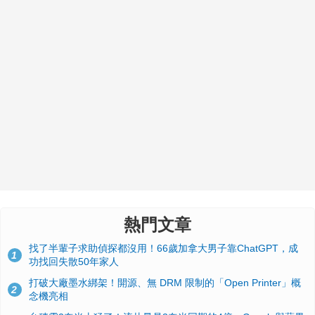
熱門文章
找了半輩子求助偵探都沒用！66歲加拿大男子靠ChatGPT，成
1
功找回失散50年家人
打破大廠墨水綁架！開源、無 DRM 限制的「Open Printer」概
2
念機亮相