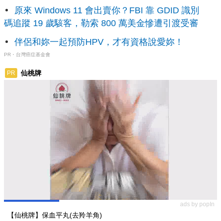
原來 Windows 11 會出賣你？FBI 靠 GDID 識別
碼追蹤 19 歲駭客，勒索 800 萬美金慘遭引渡受審
伴侶和妳一起預防HPV，才有資格說愛妳！
PR・台灣癌症基金會
仙桃牌
PR
ads by popIn
【仙桃牌】保血平丸(去羚羊角)