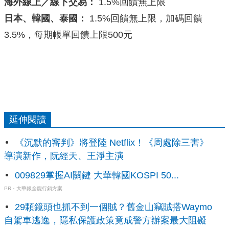
海外線上／線下交易：
1.5%回饋無上限
日本、韓國、泰國：
1.5%回饋無上限，加碼回饋
3.5%，每期帳單回饋上限500元
延伸閱讀
《沉默的審判》將登陸 Netflix！《周處除三害》
導演新作，阮經天、王淨主演
009829掌握AI關鍵 大華韓國KOSPI 50...
PR・大華銀全能行銷方案
29顆鏡頭也抓不到一個賊？舊金山竊賊搭Waymo
自駕車逃逸，隱私保護政策竟成警方辦案最大阻礙