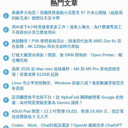
熱門文章
典藏界大地震！美國懷舊遊戲小店驚見 97 片未公開版《超級瑪
1
利歐兄弟》變體任天堂卡帶
用AI省下4小時竟被塞更多工作！過來人曝光：為什麼優秀員工
2
不再跟你分享怎麼使用AI
效能翻倍！PS6 硬體規格流出：跳過四代改用 AMD Zen 6c 混
3
合架構，4K 120fps 與全光追時代來臨
打破大廠墨水綁架！開源、無 DRM 限制的「Open Printer」概
4
念機亮相
蘋果 2026 款 Mac mini 規格爆料：M6 與 M5 Pro 異色搭檔登
5
場！容量或將 512GB 起跳
Linux 市占率突然翻倍、Windows 跌破六成？最新數據背後恐另
6
有原因
諾貝爾獎推手也留不住！從 AlphaFold 團隊解體看 Google 的焦
7
慮：為何明星實驗室要為 Gemini 讓路？
ASUS Pad 開賣！12.2 吋雙層 OLED、售價 19,900 元，指定電
8
信資費最低 0 元入手
Codex、Work、Chat到底該選誰？OpenAI 總裁坦承 ChatGPT