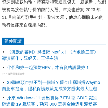
資深副總裁約翰・特努斯和營運長傑夫・威廉斯，他們
被視為接任執行長的熱門人選。庫克也曾於 2023 年
11 月向流行歌手杜娃・黎波表示，他衷心期盼未來的
執行長能來自蘋果內部。
延伸閱讀
《沉默的審判》將登陸 Netflix！《周處除三害》
導演新作，阮經天、王淨主演
伴侶和妳一起預防HPV，才有資格說愛妳！
PR・台灣癌症基金會
29顆鏡頭也抓不到一個賊？舊金山竊賊搭Waymo
自駕車逃逸，隱私保護政策竟成警方辦案最大阻礙
原來 Windows 11 會出賣你？FBI 靠 GDID 識別
碼追蹤 19 歲駭客，勒索 800 萬美金慘遭引渡受審