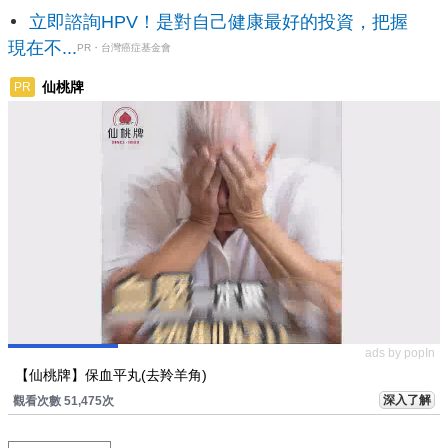
立即諮詢HPV！是對自己健康最好的投資，把握
現在不...
PR・台灣癌症基金會
仙桃牌
PR
ads by popIn
【仙桃牌】保血平丸(去羚羊角)
深入了解
觀看次數 51,475次