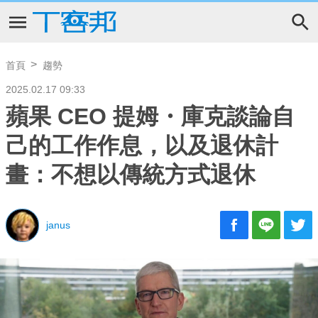
首頁
趨勢
2025.02.17 09:33
蘋果 CEO 提姆・庫克談論自
己的工作作息，以及退休計
畫：不想以傳統方式退休
janus