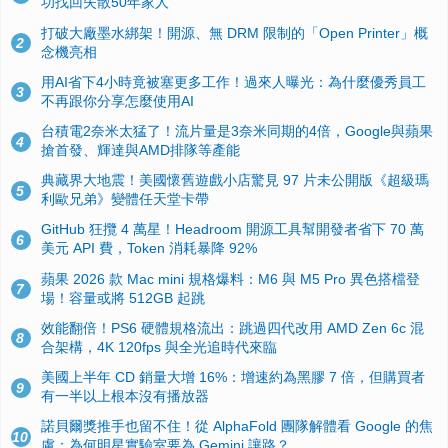
功找回失散50年家人
打破大廠墨水綁架！開源、無 DRM 限制的「Open Printer」概
2
念機亮相
用AI省下4小時竟被塞更多工作！過來人曝光：為什麼優秀員工
3
不再跟你分享怎麼使用AI
台積電2奈米太猛了！流片量是3奈米同期的4倍，Google與蘋果
4
搶首發、輝達與AMD排隊等產能
典藏界大地震！美國懷舊遊戲小店驚見 97 片未公開版《超級瑪
5
利歐兄弟》變體任天堂卡帶
GitHub 狂攬 4 萬星！Headroom 開源工具幫開發者省下 70 萬
6
美元 API 費，Token 消耗暴降 92%
蘋果 2026 款 Mac mini 規格爆料：M6 與 M5 Pro 異色搭檔登
7
場！容量或將 512GB 起跳
效能翻倍！PS6 硬體規格流出：跳過四代改用 AMD Zen 6c 混
8
合架構，4K 120fps 與全光追時代來臨
美國上半年 CD 銷量大增 16%：增速約為黑膠 7 倍，但購買者
9
有一半以上根本沒有播放器
諾貝爾獎推手也留不住！從 AlphaFold 團隊解體看 Google 的焦
10
慮：為何明星實驗室要為 Gemini 讓路？