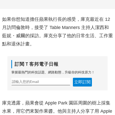
如果你想知道擔任蘋果執行長的感受，庫克最近在 12
月訪問倫敦時，接受了 Table Manners 主持人潔西和
藍妮・威爾的採訪。庫克分享了他的日常生活、工作重
點和退休計畫。
訂閱Ｔ客邦電子日報
掌握最熱門的科技話題、網路動態，升級你的科技原力！
立即訂閱
庫克透露，蘋果會從 Apple Park 園區周圍的樹上採集
水果，用它們來製作果醬。他與主持人分享了用 Apple