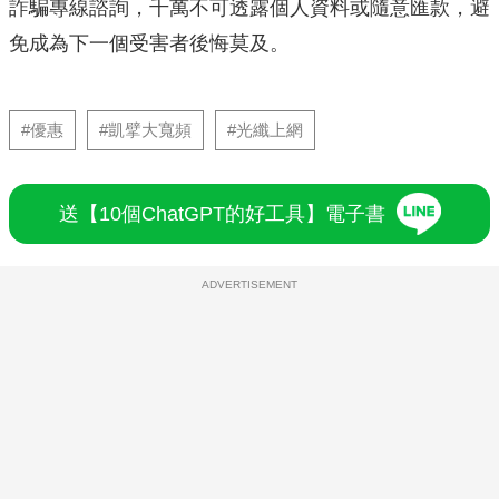
詐騙專線諮詢，千萬不可透露個人資料或隨意匯款，避
免成為下一個受害者後悔莫及。
#優惠
#凱擘大寬頻
#光纖上網
送【10個ChatGPT的好工具】電子書
ADVERTISEMENT