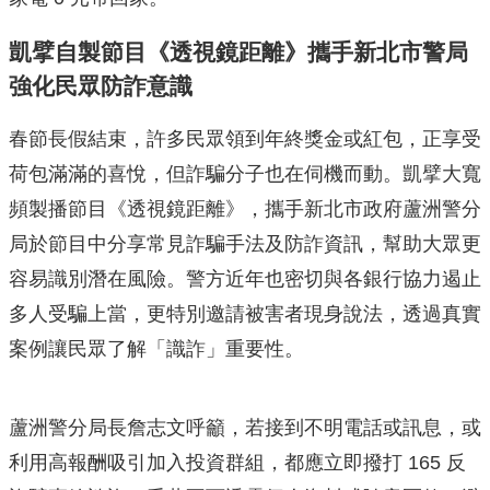
凱擘自製節目《透視鏡距離》攜手新北市警局
強化民眾防詐意識
春節長假結束，許多民眾領到年終獎金或紅包，正享受
荷包滿滿的喜悅，但詐騙分子也在伺機而動。凱擘大寬
頻製播節目《透視鏡距離》，攜手新北市政府蘆洲警分
局於節目中分享常見詐騙手法及防詐資訊，幫助大眾更
容易識別潛在風險。警方近年也密切與各銀行協力遏止
多人受騙上當，更特別邀請被害者現身說法，透過真實
案例讓民眾了解「識詐」重要性。
蘆洲警分局長詹志文呼籲，若接到不明電話或訊息，或
利用高報酬吸引加入投資群組，都應立即撥打 165 反