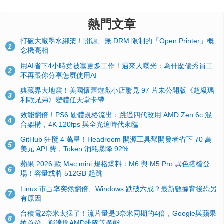
熱門文章
打破大廠墨水綁架！開源、無 DRM 限制的「Open Printer」概
1
念機亮相
用AI省下4小時竟被塞更多工作！過來人曝光：為什麼優秀員工
2
不再跟你分享怎麼使用AI
典藏界大地震！美國懷舊遊戲小店驚見 97 片未公開版《超級瑪
3
利歐兄弟》變體任天堂卡帶
效能翻倍！PS6 硬體規格流出：跳過四代改用 AMD Zen 6c 混
4
合架構，4K 120fps 與全光追時代來臨
GitHub 狂攬 4 萬星！Headroom 開源工具幫開發者省下 70 萬
5
美元 API 費，Token 消耗暴降 92%
蘋果 2026 款 Mac mini 規格爆料：M6 與 M5 Pro 異色搭檔登
6
場！容量或將 512GB 起跳
Linux 市占率突然翻倍、Windows 跌破六成？最新數據背後恐另
7
有原因
台積電2奈米太猛了！流片量是3奈米同期的4倍，Google與蘋果
8
搶首發、輝達與AMD排隊等產能