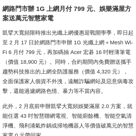
網路門市辦 1G 上網月付 799 元、娛樂滿屋方
案送萬元智慧家電
凱擘大寬頻限時推出光纖上網優惠迎戰開學季，即日起
至 2 月 17 日於網路門市申辦 1G 光纖上網＋Mesh Wi-
Fi 6 月付 799 元，再加碼抽 Acer 宏碁 16 吋輕薄筆電
（價值 18,900 元）。同時，合約期間內免費贈送攜手
趨勢科技推出的上網全防護服務（價值 4,320 元），
全面保護家人個資不外洩，遠離詐騙網站及惡意病毒攻
擊，還能過濾網路色情、暴力等不當內容。
此外，2 月底前申辦凱擘大寬頻娛樂滿屋 2.0 方案，就
能任選 43 吋智慧聯網電視、智能廚餘機、智能空氣清
淨機、飛利浦氣炸鍋或掃地機器人等價值破萬元的智慧
家電 0 元帶回家。