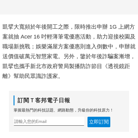
凱擘大寬頻於年後開工之際，限時推出申辦 1G 上網方
案就抽 Acer 16 吋輕薄筆電優惠活動，助力迎接校園及
職場新挑戰；娛樂滿屋方案優惠則進入倒數中，申辦就
送價值破萬元智慧家電。另外，鑒於年後詐騙案漸增，
凱擘也攜手新北市政府警局製播防詐節目《透視鏡距
離》幫助民眾識詐護家。
訂閱Ｔ客邦電子日報
掌握最熱門的科技話題、網路動態，升級你的科技原力！
立即訂閱