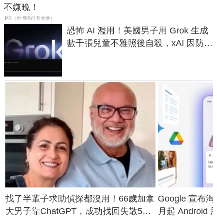
不嫌晚！
PR（台灣癌症基金會）
恐怖 AI 濫用！美國男子用 Grok 生成
數千張兒童不雅照後自殺，xAI 因防護
失靈與不配合警方遭起訴
找了半輩子求助偵探都沒用！66歲加拿
Google 宣布淘汰 
大男子靠ChatGPT，成功找回失散50
月起 Android