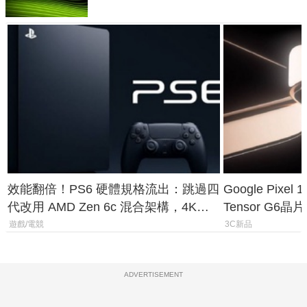
效能翻倍！PS6 硬體規格流出：跳過四
Google Pix
代改用 AMD Zen 6c 混合架構，4K
Tensor G6
120fps 與全光追時代來臨
元
遊戲/電競
3C新品
ADVERTISEMENT