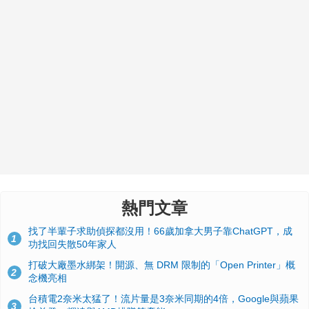
熱門文章
找了半輩子求助偵探都沒用！66歲加拿大男子靠ChatGPT，成
1
功找回失散50年家人
打破大廠墨水綁架！開源、無 DRM 限制的「Open Printer」概
2
念機亮相
台積電2奈米太猛了！流片量是3奈米同期的4倍，Google與蘋果
3