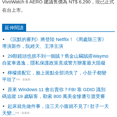
VivoWatch 6 AERO 建議售價為 NT$ 6,290，現已正式
在台上市。
延伸閱讀
《沉默的審判》將登陸 Netflix！《周處除三害》
導演新作，阮經天、王淨主演
29顆鏡頭也抓不到一個賊？舊金山竊賊搭Waymo
自駕車逃逸，隱私保護政策竟成警方辦案最大阻礙
檸檬搭配它，臉上斑點全部消失了，小肚子都變
平坦了
PR・新素簡
原來 Windows 11 會出賣你？FBI 靠 GDID 識別
碼追蹤 19 歲駭客，勒索 800 萬美金慘遭引渡受審
起床就先做件事，沒三天小腹就不見了! 肚子一天
天變...
PR・新素簡