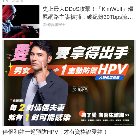
PR（新素簡）
史上最大DDoS攻擊！「KimWolf」殭
屍網路主謀被捕，破紀錄30Tbps流量
癱瘓全球！
雲端/資訊安全
伴侶和妳一起預防HPV，才有資格說愛妳！