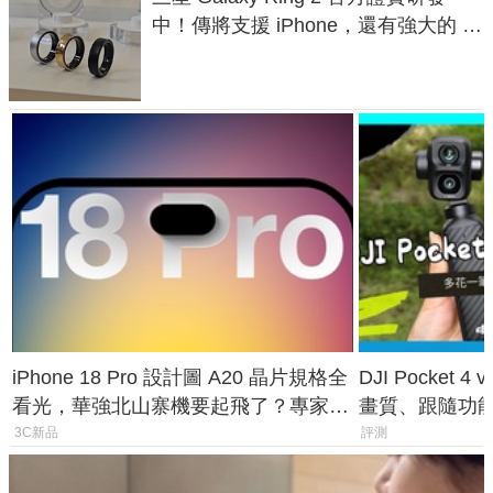
中！傳將支援 iPhone，還有強大的 AI
與智慧家電連動功能
iPhone 18 Pro 設計圖 A20 晶片規格全
DJI Pocket
看光，華強北山寨機要起飛了？專家曝
畫質、跟隨功
山寨機無法復刻兩大關鍵
一次看懂兩台
3C新品
評測