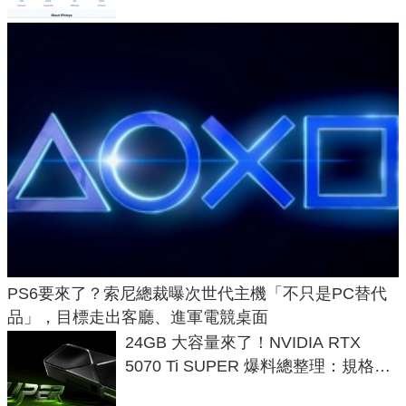
PS6要來了？索尼總裁曝次世代主機「不只是PC替代
品」，目標走出客廳、進軍電競桌面
24GB 大容量來了！NVIDIA RTX
5070 Ti SUPER 爆料總整理：規格、
功耗、上市時間