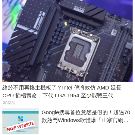
終於不用再換主機板了？Intel 傳將效仿 AMD 延長
CPU 插槽壽命，下代 LGA 1954 至少能戰三代
3C新品
Google搜尋首位竟然是假的！超過70
款熱門Windows軟體爆「山寨官網」
危機