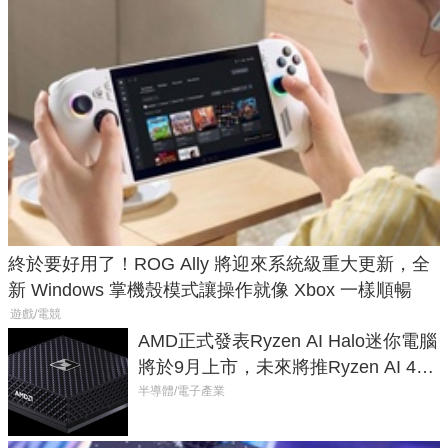
終於要好用了！ROG Ally 將迎來系統級重大更新，全
新 Windows 掌機殼模式讓操作就像 Xbox 一樣順暢
遊戲/電競
AMD正式發表Ryzen AI Halo迷你電腦
將於9月上市，未來將推Ryzen AI 400
Max系列處理器與對應升級版
半導體/電子產業