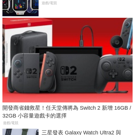
不過竟然不能連手機？
遊戲/電競
開發商省錢救星！任天堂傳將為 Switch 2 新增 16GB /
32GB 小容量遊戲卡的選擇
遊戲/電競
三星發表 Galaxy Watch Ultra2 與