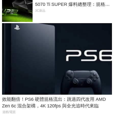
5070 Ti SUPER 爆料總整理：規格、
功耗、上市時間
3C新品
效能翻倍！PS6 硬體規格流出：跳過四代改用 AMD
Zen 6c 混合架構，4K 120fps 與全光追時代來臨
遊戲/電競