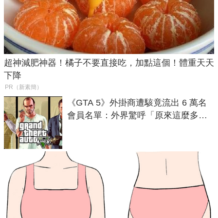
超神減肥神器！橘子不要直接吃，加點這個！體重天天
下降
PR（新素簡）
《GTA 5》外掛商遭駭竟流出 6 萬名
會員名單：外界驚呼「原來這麼多人
在開掛！」