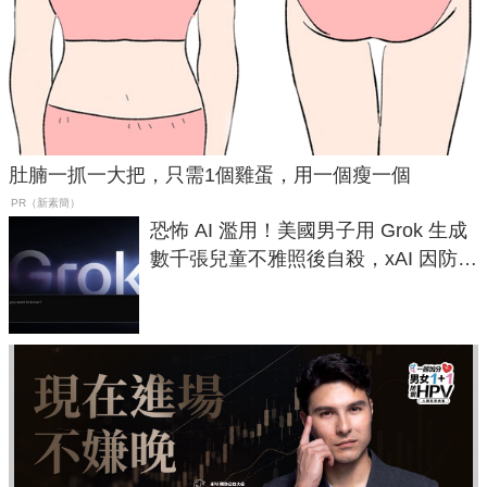
肚腩一抓一大把，只需1個雞蛋，用一個瘦一個
PR（新素簡）
恐怖 AI 濫用！美國男子用 Grok 生成
數千張兒童不雅照後自殺，xAI 因防護
失靈與不配合警方遭起訴