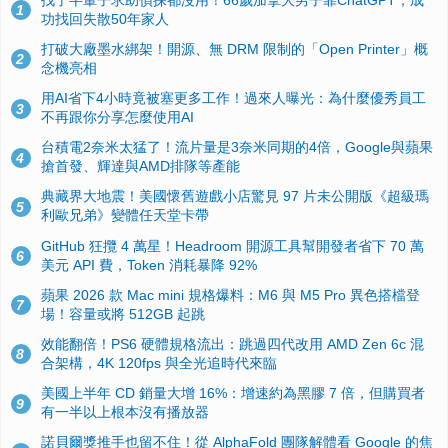
1
功找回失散50年家人
打破大廠墨水綁架！開源、無 DRM 限制的「Open Printer」概
2
念機亮相
用AI省下4小時竟被塞更多工作！過來人曝光：為什麼優秀員工
3
不再跟你分享怎麼使用AI
台積電2奈米太猛了！流片量是3奈米同期的4倍，Google與蘋果
4
搶首發、輝達與AMD排隊等產能
典藏界大地震！美國懷舊遊戲小店驚見 97 片未公開版《超級瑪
5
利歐兄弟》變體任天堂卡帶
GitHub 狂攬 4 萬星！Headroom 開源工具幫開發者省下 70 萬
6
美元 API 費，Token 消耗暴降 92%
蘋果 2026 款 Mac mini 規格爆料：M6 與 M5 Pro 異色搭檔登
7
場！容量或將 512GB 起跳
效能翻倍！PS6 硬體規格流出：跳過四代改用 AMD Zen 6c 混
8
合架構，4K 120fps 與全光追時代來臨
美國上半年 CD 銷量大增 16%：增速約為黑膠 7 倍，但購買者
9
有一半以上根本沒有播放器
諾貝爾獎推手也留不住！從 AlphaFold 團隊解體看 Google 的焦