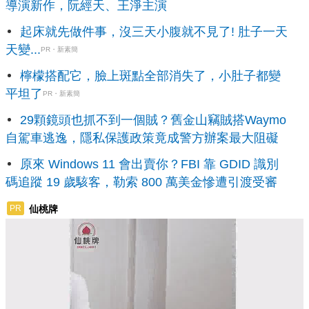
導演新作，阮經天、王淨主演
起床就先做件事，沒三天小腹就不見了! 肚子一天
天變...
PR・新素簡
檸檬搭配它，臉上斑點全部消失了，小肚子都變
平坦了
PR・新素簡
29顆鏡頭也抓不到一個賊？舊金山竊賊搭Waymo
自駕車逃逸，隱私保護政策竟成警方辦案最大阻礙
原來 Windows 11 會出賣你？FBI 靠 GDID 識別
碼追蹤 19 歲駭客，勒索 800 萬美金慘遭引渡受審
仙桃牌
PR