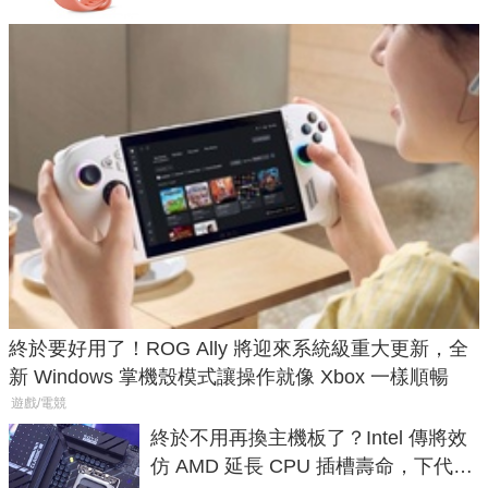
終於要好用了！ROG Ally 將迎來系統級重大更新，全
新 Windows 掌機殼模式讓操作就像 Xbox 一樣順暢
遊戲/電競
終於不用再換主機板了？Intel 傳將效
仿 AMD 延長 CPU 插槽壽命，下代