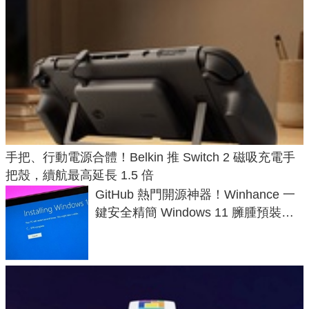
手把、行動電源合體！Belkin 推 Switch 2 磁吸充電手
把殼，續航最高延長 1.5 倍
GitHub 熱門開源神器！Winhance 一
鍵安全精簡 Windows 11 臃腫預裝軟
體與後台追蹤