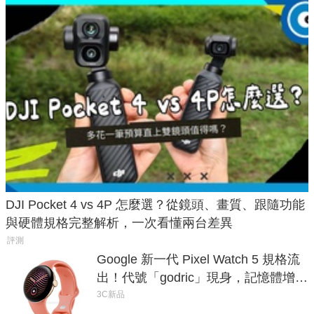
DJI Pocket 4 vs 4P 怎麼選？從鏡頭、畫質、跟隨功能
與硬體規格完整解析，一次看懂兩台差異
評測
Google 新一代 Pixel Watch 5 規格流
出！代號「godric」現身，記憶體增強
鎖定 AI 應用
3C新品