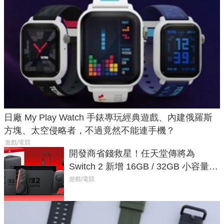
日廠 My Play Watch 手錶專玩經典遊戲、內建俄羅斯
方塊、太空侵略者，不過竟然不能連手機？
遊戲/電競
開發商省錢救星！任天堂傳將為
Switch 2 新增 16GB / 32GB 小容量遊
戲卡的選擇
遊戲/電競