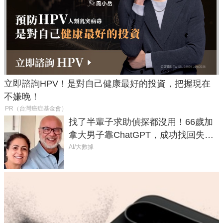
立即諮詢HPV！是對自己健康最好的投資，把握現在
不嫌晚！
PR（台灣癌症基金會）
找了半輩子求助偵探都沒用！66歲加
拿大男子靠ChatGPT，成功找回失散
50年家人
AI/大數據