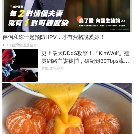
伴侶和妳一起預防HPV，才有資格說愛妳！
PR（台灣癌症基金會）
史上最大DDoS攻擊！「KimWolf」殭
屍網路主謀被捕，破紀錄30Tbps流量
癱瘓全球！
雲端/資訊安全