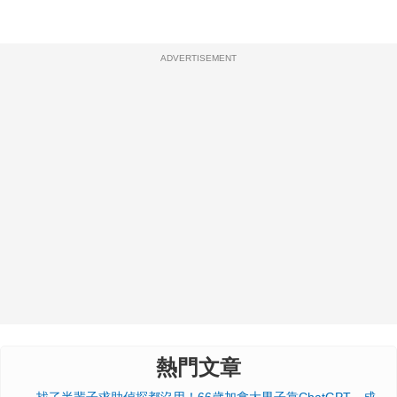
ADVERTISEMENT
熱門文章
找了半輩子求助偵探都沒用！66歲加拿大男子靠ChatGPT，成