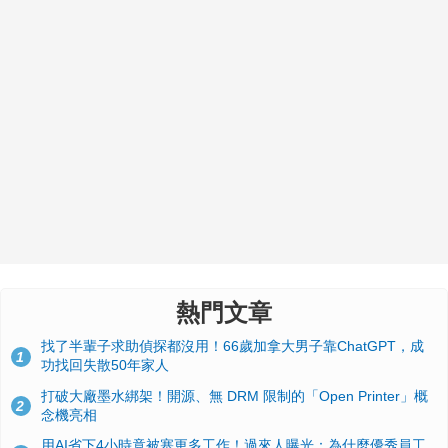
熱門文章
找了半輩子求助偵探都沒用！66歲加拿大男子靠ChatGPT，成
1
功找回失散50年家人
打破大廠墨水綁架！開源、無 DRM 限制的「Open Printer」概
2
念機亮相
用AI省下4小時竟被塞更多工作！過來人曝光：為什麼優秀員工