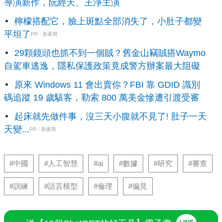
導演新作，阮經天、王淨主演
檸檬搭配它，臉上斑點全部消失了，小肚子都變
平坦了
PR・新素簡
29顆鏡頭也抓不到一個賊？舊金山竊賊搭Waymo
自駕車逃逸，隱私保護政策竟成警方辦案最大阻礙
原來 Windows 11 會出賣你？FBI 靠 GDID 識別
碼追蹤 19 歲駭客，勒索 800 萬美金慘遭引渡受審
起床就先做件事，沒三天小腹就不見了! 肚子一天
天變...
PR・新素簡
#中國
#人工智慧
#ai
#數據
#研究
#審查
#訓練
#語言模型
#倫理
#偏見