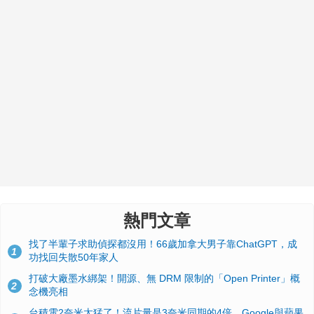
熱門文章
找了半輩子求助偵探都沒用！66歲加拿大男子靠ChatGPT，成
1
功找回失散50年家人
打破大廠墨水綁架！開源、無 DRM 限制的「Open Printer」概
2
念機亮相
台積電2奈米太猛了！流片量是3奈米同期的4倍，Google與蘋果