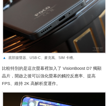
▲
底部揚聲器、USB-C、麥克風、SIM 卡槽。
比較特別的是這次螢幕裡加入了 VisionBoost D7 獨顯
晶片，開啟之後可以強化螢幕的觸控反應率、提高
FPS、維持 2K 高解析度運作。