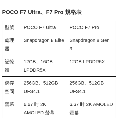
POCO F7 Ultra、F7 Pro 規格表
型號
POCO F7 Ultra
POCO F7 Pro
處理
Snapdragon 8 Elite
Snapdragon 8 Gen
器
3
記憶
12GB、16GB
12GB LPDDR5X
體
LPDDR5X
儲存
256GB、512GB
256GB、512GB
空間
UFS4.1
UFS4.1
螢幕
6.67 吋 2K
6.67 吋 2K AMOLED
AMOLED 螢幕
螢幕