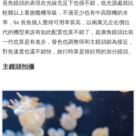
長焦鏡頭的表現在光線充足下也很不錯，低光源處就比
較難以上看旗艦機等級，不過至少也有中高階機的水
準，5x 長焦個人覺得可用率算高，以兩萬元左右價位
代的機型來說有如此配置也算不錯了，超廣角鏡頭比前
一代也算是有進步，發色也調整得和主鏡頭頗為接近，
對焦速度也還不錯快，旅行時算是很好用的加分鏡頭。
主鏡頭拍攝