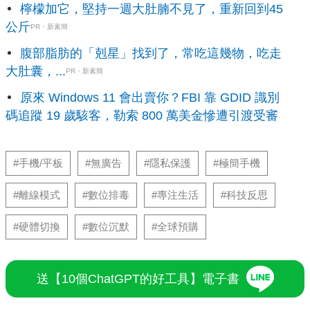
檸檬加它，堅持一週大肚腩不見了，重新回到45
公斤
PR・新素簡
腹部脂肪的「剋星」找到了，常吃這幾物，吃走
大肚囊，...
PR・新素簡
原來 Windows 11 會出賣你？FBI 靠 GDID 識別
碼追蹤 19 歲駭客，勒索 800 萬美金慘遭引渡受審
#手機/平板
#無廣告
#隱私保護
#極簡手機
#離線模式
#數位排毒
#專注生活
#科技反思
#硬體切換
#數位沉默
#全球預購
送【10個ChatGPT的好工具】電子書