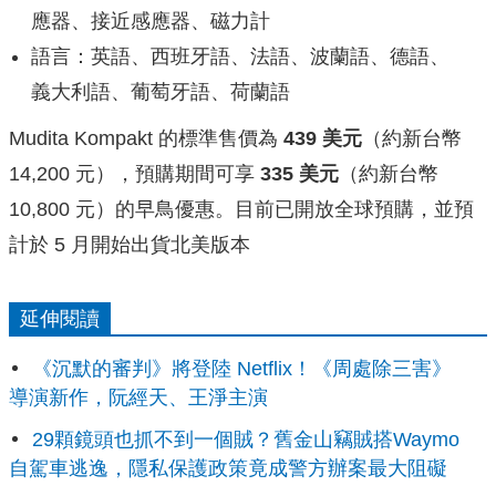
應器、接近感應器、磁力計
語言：英語、西班牙語、法語、波蘭語、德語、
義大利語、葡萄牙語、荷蘭語
Mudita Kompakt 的標準售價為
439 美元
（約新台幣
14,200 元），預購期間可享
335 美元
（約新台幣
10,800 元）的早鳥優惠。目前已開放全球預購，並預
計於 5 月開始出貨北美版本
延伸閱讀
《沉默的審判》將登陸 Netflix！《周處除三害》
導演新作，阮經天、王淨主演
29顆鏡頭也抓不到一個賊？舊金山竊賊搭Waymo
自駕車逃逸，隱私保護政策竟成警方辦案最大阻礙