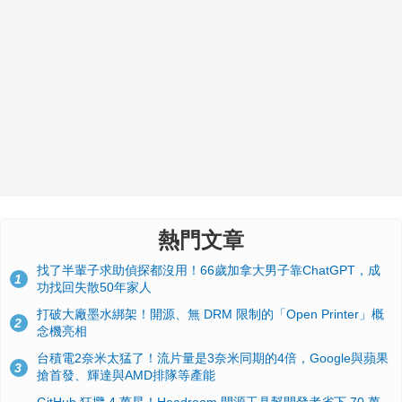
熱門文章
找了半輩子求助偵探都沒用！66歲加拿大男子靠ChatGPT，成
1
功找回失散50年家人
打破大廠墨水綁架！開源、無 DRM 限制的「Open Printer」概
2
念機亮相
台積電2奈米太猛了！流片量是3奈米同期的4倍，Google與蘋果
3
搶首發、輝達與AMD排隊等產能