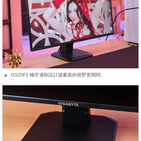
▲
GS25F2 極窄邊框設計讓畫面的視野更開闊。