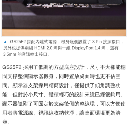
▲
GS25F2 搭配內建式電源，機身底側設置了 3 Pin 接源接口，
另外也提供兩組 HDMI 2.0 埠與一組 DisplayPort 1.4 埠，還有
3.5mm 的音訊輸出接口。
GS25F2 採用了低調的方型底座設計，尺寸不大卻能穩
固支撐整個顯示器機身，同時置放桌面時也更不佔空
間。顯示器支架採用精簡設計，僅提供了傾角調整功
能，但對於小尺寸、體積輕巧的設計來說已經很夠用。
顯示器隨附了可固定於支架後側的整線環，可以方便使
用者將電源線、視訊線收納乾淨，讓桌面環境更為清
爽。