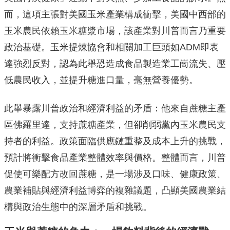
而，這項主張對美國玉米產業構成衝擊，美國中西部的
玉米農民依賴玉米糖漿市場，該產業對川普而言乃重要
政治基礎。玉米提煉協會和相關加工巨頭如ADM即表
達強烈反對，認為此舉恐造成食品製造業工崗流失、壓
低農民收入，並提升糖進口量，毫無營養優勢。
此舉暴露川普政治和經濟利益的矛盾：他來自蔗糖主產
區佛羅里達，支持蔗糖產業，但卻削弱黨內玉米農民支
持者的利益。政策面臨供應鏈重整及成本上升的挑戰，
預計將衝擊食品產業整體效率與價格。整體而言，川普
促使可樂配方改回蔗糖，是一場涉及口味、健康政策、
農業補貼與經濟利益博弈的複雜議題，凸顯美國農業結
構與政治生態中的深層矛盾和挑戰。