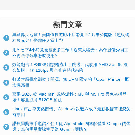
熱門文章
典藏界大地震！美國懷舊遊戲小店驚見 97 片未公開版《超級瑪
1
利歐兄弟》變體任天堂卡帶
用AI省下4小時竟被塞更多工作！過來人曝光：為什麼優秀員工
2
不再跟你分享怎麼使用AI
效能翻倍！PS6 硬體規格流出：跳過四代改用 AMD Zen 6c 混
3
合架構，4K 120fps 與全光追時代來臨
打破大廠墨水綁架！開源、無 DRM 限制的「Open Printer」概
4
念機亮相
蘋果 2026 款 Mac mini 規格爆料：M6 與 M5 Pro 異色搭檔登
5
場！容量或將 512GB 起跳
Linux 市占率突然翻倍、Windows 跌破六成？最新數據背後恐另
6
有原因
諾貝爾獎推手也留不住！從 AlphaFold 團隊解體看 Google 的焦
7
慮：為何明星實驗室要為 Gemini 讓路？