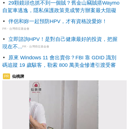
29顆鏡頭也抓不到一個賊？舊金山竊賊搭Waymo
自駕車逃逸，隱私保護政策竟成警方辦案最大阻礙
伴侶和妳一起預防HPV，才有資格說愛妳！
PR・台灣癌症基金會
立即諮詢HPV！是對自己健康最好的投資，把握
現在不...
PR・台灣癌症基金會
原來 Windows 11 會出賣你？FBI 靠 GDID 識別
碼追蹤 19 歲駭客，勒索 800 萬美金慘遭引渡受審
仙桃牌
PR