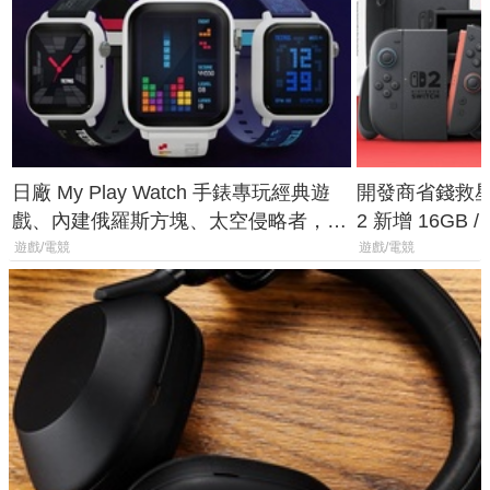
日廠 My Play Watch 手錶專玩經典遊
開發商省錢救星！
戲、內建俄羅斯方塊、太空侵略者，不
2 新增 16GB
過竟然不能連手機？
選擇
遊戲/電競
遊戲/電競