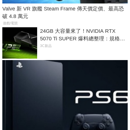
Valve 新 VR 旗艦 Steam Frame 傳天價定價、最高恐
破 4.8 萬元
遊戲/電競
24GB 大容量來了！NVIDIA RTX
5070 Ti SUPER 爆料總整理：規格、
功耗、上市時間
3C新品