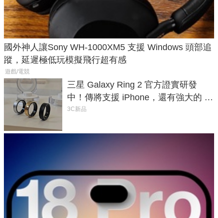
國外神人讓Sony WH-1000XM5 支援 Windows 頭部追
蹤，延遲極低玩模擬飛行超有感
遊戲/電競
三星 Galaxy Ring 2 官方證實研發
中！傳將支援 iPhone，還有強大的 AI
與智慧家電連動功能
3C新品