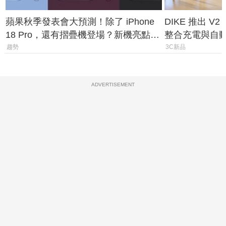
蘋果秋季發表會大預測！除了 iPhone
DIKE 推出 V
18 Pro，還有摺疊機登場？新機亮點預
整合充電與自
測一次看
趨勢
3C新品
ADVERTISEMENT