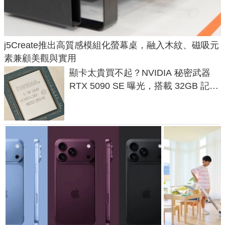
j5Create推出高質感模組化螢幕桌，融入木紋、磁吸元
素兼顧美觀與實用
顯卡太貴買不起？NVIDIA 秘密武器
RTX 5090 SE 曝光，搭載 32GB 記憶
體