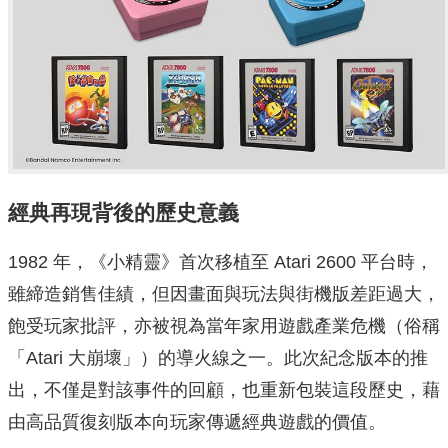
經典再現背後的歷史意義
1982 年，《小精靈》首次移植至 Atari 2600 平台時，
雖締造銷售佳績，但因畫面與玩法與街機版差距過大，
飽受玩家批評，亦被視為當年家用遊戲產業危機（俗稱
「Atari 大崩壞」）的導火線之一。此次紀念版本的推
出，不僅是對該事件的回顧，也重新包裝這段歷史，藉
由高品質復刻版本向玩家傳遞經典遊戲的價值。