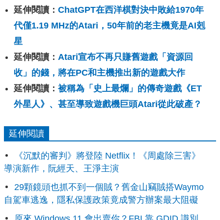
延伸閱讀：
ChatGPT在西洋棋對決中敗給1970年
代僅1.19 MHz的Atari，50年前的老主機竟是AI剋
星
延伸閱讀：
Atari宣布不再只賺舊遊戲「資源回
收」的錢，將在PC和主機推出新的遊戲大作
延伸閱讀：
被稱為「史上最爛」的傳奇遊戲《ET
外星人》、甚至導致遊戲機巨頭Atari從此破產？
延伸閱讀
《沉默的審判》將登陸 Netflix！《周處除三害》
導演新作，阮經天、王淨主演
29顆鏡頭也抓不到一個賊？舊金山竊賊搭Waymo
自駕車逃逸，隱私保護政策竟成警方辦案最大阻礙
原來 Windows 11 會出賣你？FBI 靠 GDID 識別