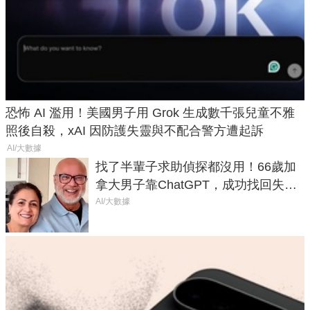
恐怖 AI 濫用！美國男子用 Grok 生成數千張兒童不雅
照後自殺，xAI 因防護失靈與不配合警方遭起訴
AI/大數據
找了半輩子求助偵探都沒用！66歲加
拿大男子靠ChatGPT，成功找回失散
50年家人
AI/大數據