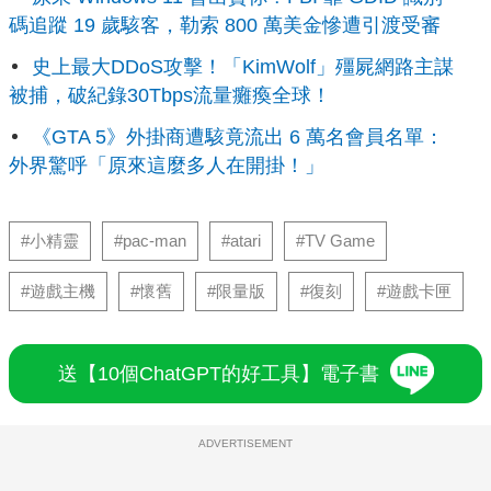
碼追蹤 19 歲駭客，勒索 800 萬美金慘遭引渡受審
史上最大DDoS攻擊！「KimWolf」殭屍網路主謀
被捕，破紀錄30Tbps流量癱瘓全球！
《GTA 5》外掛商遭駭竟流出 6 萬名會員名單：
外界驚呼「原來這麼多人在開掛！」
#小精靈
#pac-man
#atari
#TV Game
#遊戲主機
#懷舊
#限量版
#復刻
#遊戲卡匣
送【10個ChatGPT的好工具】電子書
ADVERTISEMENT