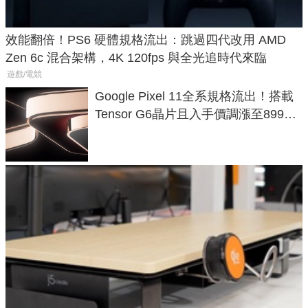
效能翻倍！PS6 硬體規格流出：跳過四代改用 AMD
Zen 6c 混合架構，4K 120fps 與全光追時代來臨
遊戲/電競
Google Pixel 11全系規格流出！搭載
Tensor G6晶片且入手價調漲至899美
元