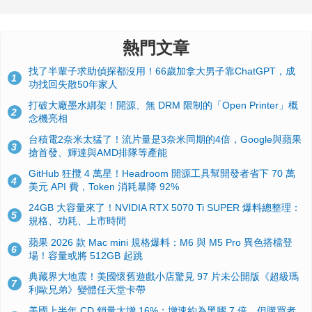
熱門文章
找了半輩子求助偵探都沒用！66歲加拿大男子靠ChatGPT，成
1
功找回失散50年家人
打破大廠墨水綁架！開源、無 DRM 限制的「Open Printer」概
2
念機亮相
台積電2奈米太猛了！流片量是3奈米同期的4倍，Google與蘋果
3
搶首發、輝達與AMD排隊等產能
GitHub 狂攬 4 萬星！Headroom 開源工具幫開發者省下 70 萬
4
美元 API 費，Token 消耗暴降 92%
24GB 大容量來了！NVIDIA RTX 5070 Ti SUPER 爆料總整理：
5
規格、功耗、上市時間
蘋果 2026 款 Mac mini 規格爆料：M6 與 M5 Pro 異色搭檔登
6
場！容量或將 512GB 起跳
典藏界大地震！美國懷舊遊戲小店驚見 97 片未公開版《超級瑪
7
利歐兄弟》變體任天堂卡帶
美國上半年 CD 銷量大增 16%：增速約為黑膠 7 倍，但購買者