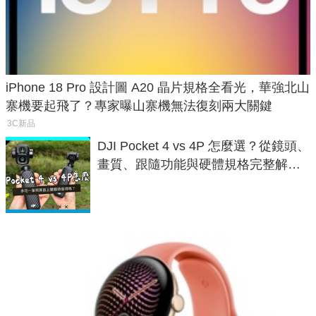
iPhone 18 Pro 設計圖 A20 晶片規格全看光，華強北山
寨機要起飛了？專家曝山寨機無法復刻兩大關鍵
3C新品
DJI Pocket 4 vs 4P 怎麼選？從鏡頭、
畫質、跟隨功能與硬體規格完整解
析，一次看懂兩台差異