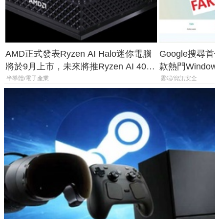
AMD正式發表Ryzen AI Halo迷你電腦
Google搜尋
將於9月上市，未來將推Ryzen AI 400
款熱門Wind
Max系列處理器與對應升級版
機
半導體/電子產業
雲端/資訊安全