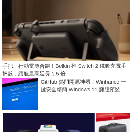
手把、行動電源合體！Belkin 推 Switch 2 磁吸充電手
把殼，續航最高延長 1.5 倍
GitHub 熱門開源神器！Winhance 一
鍵安全精簡 Windows 11 臃腫預裝軟
體與後台追蹤