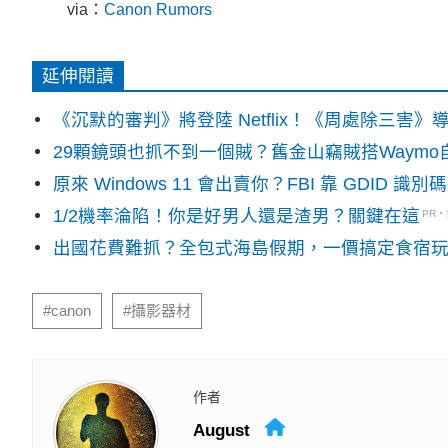
via：
Canon Rumors
延伸閱讀
《沉默的審判》將登陸 Netflix！《周處除三害
29顆鏡頭也抓不到一個賊？舊金山竊賊搭Waym
原來 Windows 11 會出賣你？FBI 靠 GDID 
1/2機率淪陷！你是好男人還是渣男？關鍵在這
PR
出國花費難抓？全包式海島假期，一價搞定食宿
#canon
#攝影器材
作者
August