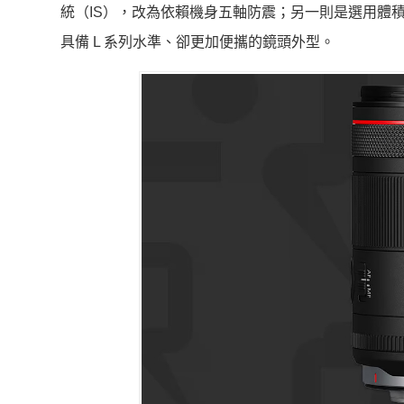
統（IS），改為依賴機身五軸防震；另一則是選用體積較小
具備 L 系列水準、卻更加便攜的鏡頭外型。