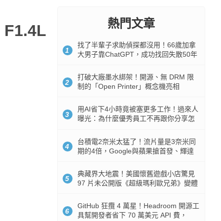
熱門文章
1.4L
找了半輩子求助偵探都沒用！66歲加拿
1
大男子靠ChatGPT，成功找回失散50年
家人
打破大廠墨水綁架！開源、無 DRM 限
2
制的「Open Printer」概念機亮相
用AI省下4小時竟被塞更多工作！過來人
3
曝光：為什麼優秀員工不再跟你分享怎
麼使用AI
台積電2奈米太猛了！流片量是3奈米同
4
期的4倍，Google與蘋果搶首發、輝達
與AMD排隊等產能
典藏界大地震！美國懷舊遊戲小店驚見
5
97 片未公開版《超級瑪利歐兄弟》變體
任天堂卡帶
GitHub 狂攬 4 萬星！Headroom 開源工
6
具幫開發者省下 70 萬美元 API 費，