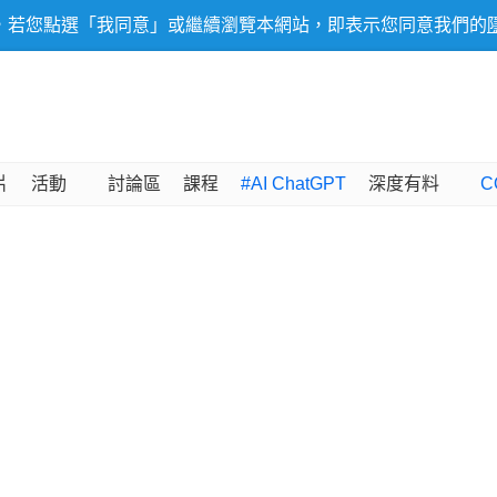
，若您點選「我同意」或繼續瀏覽本網站，即表示您同意我們的
片
活動
討論區
課程
#AI ChatGPT
深度有料
C