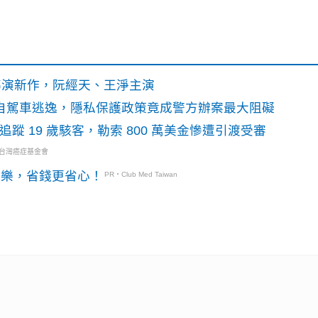
》導演新作，阮經天、王淨主演
o自駕車逃逸，隱私保護政策竟成警方辦案最大阻礙
識別碼追蹤 19 歲駭客，勒索 800 萬美金慘遭引渡受審
・台灣癌症基金會
玩樂，省錢更省心！
PR・Club Med Taiwan