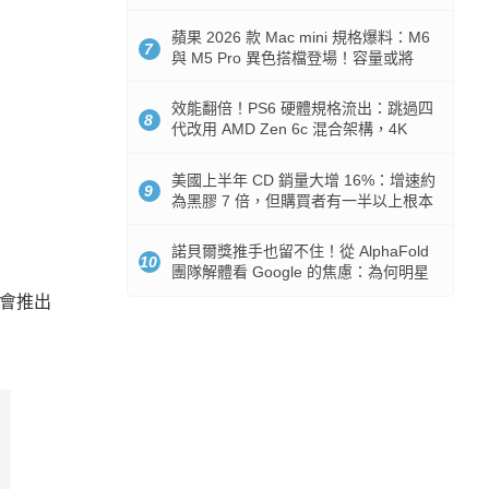
Token 消耗暴降 92%
蘋果 2026 款 Mac mini 規格爆料：M6
7
與 M5 Pro 異色搭檔登場！容量或將
512GB 起跳
效能翻倍！PS6 硬體規格流出：跳過四
8
代改用 AMD Zen 6c 混合架構，4K
120fps 與全光追時代來臨
美國上半年 CD 銷量大增 16%：增速約
9
為黑膠 7 倍，但購買者有一半以上根本
沒有播放器
諾貝爾獎推手也留不住！從 AlphaFold
10
團隊解體看 Google 的焦慮：為何明星
實驗室要為 Gemini 讓路？
快就會推出