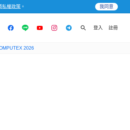
隱私權政策
。
我同意
登入
註冊
OMPUTEX 2026