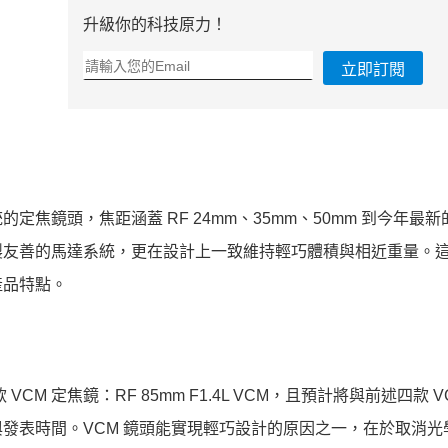
升級你的科技原力！
立即訂閱
的定焦鏡頭，焦距涵蓋 RF 24mm、35mm、50mm 到今年最新的
影片錄製友善的馬達系統，更在設計上一致維持輕巧體積與相近重量。
產品特點。
M 定焦鏡：RF 85mm F1.4L VCM，且預計將與前述四款 V
發表時間。VCM 鏡頭能實現輕巧設計的原因之一，在於取消光