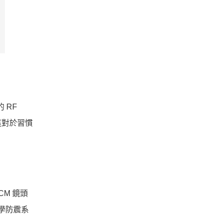
 RF
這對於習慣
CM 鏡頭
學防震系