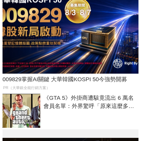
009829掌握AI關鍵 大華韓國KOSPI 50今強勢開募
PR（大華銀全能行銷方案）
《GTA 5》外掛商遭駭竟流出 6 萬名
會員名單：外界驚呼「原來這麼多人
在開掛！」