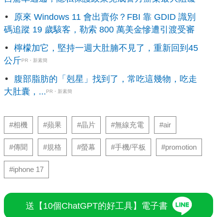
原來 Windows 11 會出賣你？FBI 靠 GDID 識別
碼追蹤 19 歲駭客，勒索 800 萬美金慘遭引渡受審
檸檬加它，堅持一週大肚腩不見了，重新回到45
公斤
PR・新素簡
腹部脂肪的「剋星」找到了，常吃這幾物，吃走
大肚囊，...
PR・新素簡
#相機
#蘋果
#晶片
#無線充電
#air
#傳聞
#規格
#螢幕
#手機/平板
#promotion
#iphone 17
送【10個ChatGPT的好工具】電子書