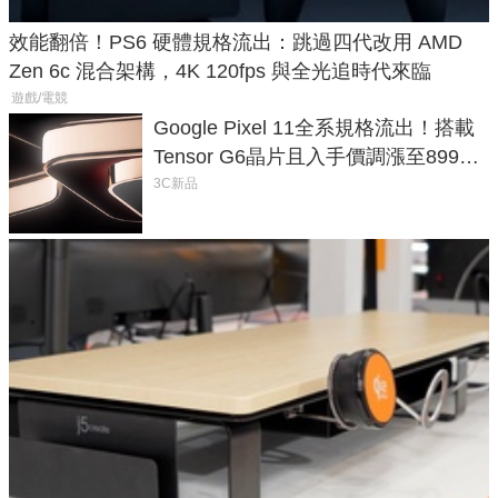
效能翻倍！PS6 硬體規格流出：跳過四代改用 AMD
Zen 6c 混合架構，4K 120fps 與全光追時代來臨
遊戲/電競
Google Pixel 11全系規格流出！搭載
Tensor G6晶片且入手價調漲至899美
元
3C新品