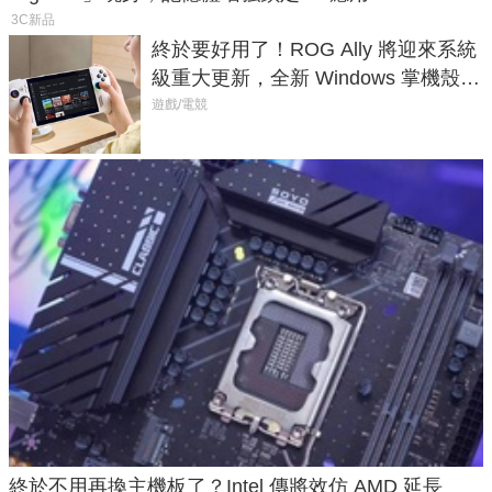
3C新品
終於要好用了！ROG Ally 將迎來系統
級重大更新，全新 Windows 掌機殼模
式讓操作就像 Xbox 一樣順暢
遊戲/電競
終於不用再換主機板了？Intel 傳將效仿 AMD 延長