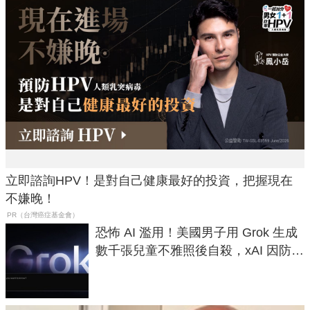
立即諮詢HPV！是對自己健康最好的投資，把握現在
不嫌晚！
PR（台灣癌症基金會）
恐怖 AI 濫用！美國男子用 Grok 生成
數千張兒童不雅照後自殺，xAI 因防護
失靈與不配合警方遭起訴