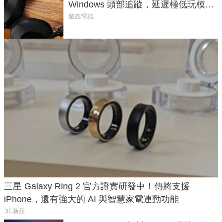
Windows 頭部追蹤，延遲極低玩模擬
飛行超有感
遊戲/電競
三星 Galaxy Ring 2 官方證實研發中！傳將支援
iPhone，還有強大的 AI 與智慧家電連動功能
3C新品