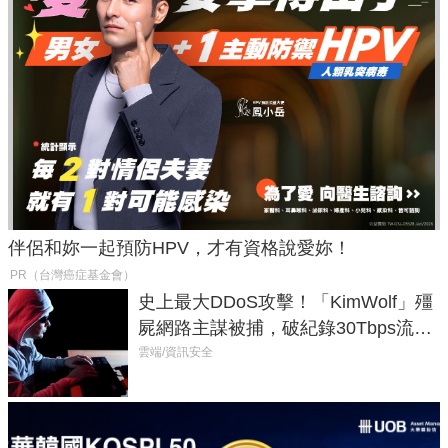
伴侶和妳一起預防HPV，才有資格說愛妳！
PR（台灣癌症基金會）
史上最大DDoS攻擊！「KimWolf」殭
屍網路主謀被捕，破紀錄30Tbps流量
癱瘓全球！
雲端/資訊安全