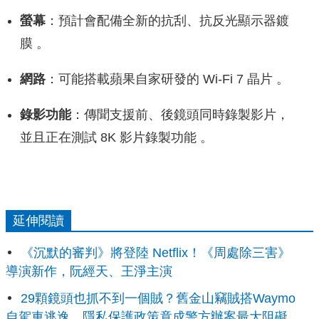
螢幕
：預計會配備全新的抗刮、抗反光顯示器鍍
膜 。
網路
：可能搭載蘋果自家研發的 Wi-Fi 7 晶片 。
錄影功能
：傳聞支援前、後鏡頭同時錄製影片，
並且正在測試 8K 影片錄製功能 。
延伸閱讀
《沉默的審判》將登陸 Netflix！《周處除三害》
導演新作，阮經天、王淨主演
29顆鏡頭也抓不到一個賊？舊金山竊賊搭Waymo
自駕車逃逸，隱私保護政策竟成警方辦案最大阻礙