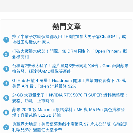
熱門文章
找了半輩子求助偵探都沒用！66歲加拿大男子靠ChatGPT，成
1
功找回失散50年家人
打破大廠墨水綁架！開源、無 DRM 限制的「Open Printer」概
2
念機亮相
台積電2奈米太猛了！流片量是3奈米同期的4倍，Google與蘋果
3
搶首發、輝達與AMD排隊等產能
GitHub 狂攬 4 萬星！Headroom 開源工具幫開發者省下 70 萬
4
美元 API 費，Token 消耗暴降 92%
24GB 大容量來了！NVIDIA RTX 5070 Ti SUPER 爆料總整理：
5
規格、功耗、上市時間
蘋果 2026 款 Mac mini 規格爆料：M6 與 M5 Pro 異色搭檔登
6
場！容量或將 512GB 起跳
典藏界大地震！美國懷舊遊戲小店驚見 97 片未公開版《超級瑪
7
利歐兄弟》變體任天堂卡帶