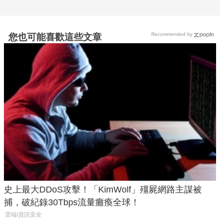
Recommended by
您也可能喜歡這些文章
史上最大DDoS攻擊！「KimWolf」殭屍網路主謀被
捕，破紀錄30Tbps流量癱瘓全球！
雲端/資訊安全