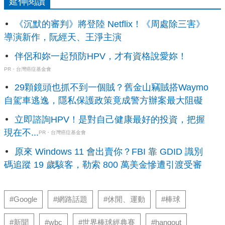
延伸閱讀
《沉默的審判》將登陸 Netflix！《周處除三害》
導演新作，阮經天、王淨主演
伴侶和妳一起預防HPV，才有資格說愛妳！
PR・台灣癌症基金會
29顆鏡頭也抓不到一個賊？舊金山竊賊搭Waymo
自駕車逃逸，隱私保護政策竟成警方辦案最大阻礙
立即諮詢HPV！是對自己健康最好的投資，把握
現在不...
PR・台灣癌症基金會
原來 Windows 11 會出賣你？FBI 靠 GDID 識別
碼追蹤 19 歲駭客，勒索 800 萬美金慘遭引渡受審
#Google
#網路話題
#休閒、運動
#棒球
#新聞
#wbc
#世界棒球經典賽
#hangout