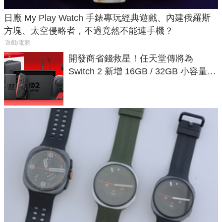
日廠 My Play Watch 手錶專玩經典遊戲、內建俄羅斯
方塊、太空侵略者，不過竟然不能連手機？
遊戲/電競
開發商省錢救星！任天堂傳將為
Switch 2 新增 16GB / 32GB 小容量遊
戲卡的選擇