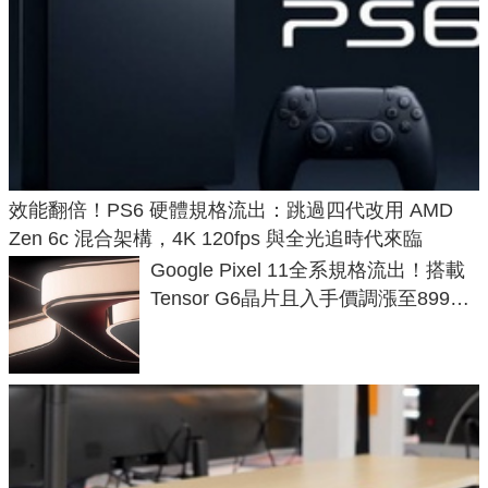
效能翻倍！PS6 硬體規格流出：跳過四代改用 AMD
Zen 6c 混合架構，4K 120fps 與全光追時代來臨
Google Pixel 11全系規格流出！搭載
Tensor G6晶片且入手價調漲至899美
元