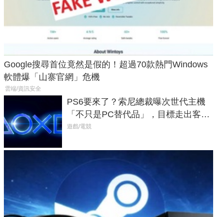
Google搜尋首位竟然是假的！超過70款熱門Windows
軟體爆「山寨官網」危機
雲端/資訊安全
PS6要來了？索尼總裁曝次世代主機
「不只是PC替代品」，目標走出客
廳、進軍電競桌面
遊戲/電競