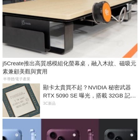
j5Create推出高質感模組化螢幕桌，融入木紋、磁吸元
素兼顧美觀與實用
半導體/電子產業
顯卡太貴買不起？NVIDIA 秘密武器
RTX 5090 SE 曝光，搭載 32GB 記憶
體
3C新品