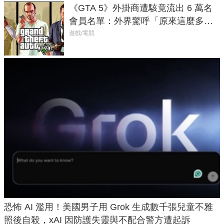
《GTA 5》外掛商遭駭竟流出 6 萬名
會員名單：外界驚呼「原來這麼多人
在開掛！」
遊戲/電競
恐怖 AI 濫用！美國男子用 Grok 生成數千張兒童不雅
照後自殺，xAI 因防護失靈與不配合警方遭起訴