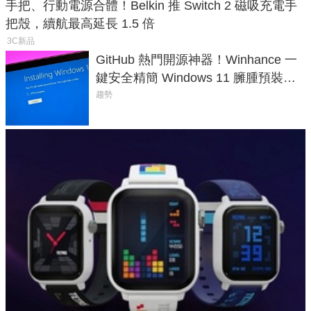
手把、行動電源合體！Belkin 推 Switch 2 磁吸充電手
把殼，續航最高延長 1.5 倍
3C新品
GitHub 熱門開源神器！Winhance 一
鍵安全精簡 Windows 11 臃腫預裝軟
體與後台追蹤
趨勢