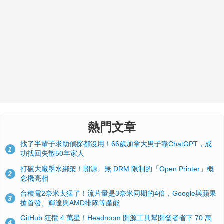
熱門文章
找了半輩子求助偵探都沒用！66歲加拿大男子靠ChatGPT，成
1
功找回失散50年家人
打破大廠墨水綁架！開源、無 DRM 限制的「Open Printer」概
2
念機亮相
台積電2奈米太猛了！流片量是3奈米同期的4倍，Google與蘋果
3
搶首發、輝達與AMD排隊等產能
GitHub 狂攬 4 萬星！Headroom 開源工具幫開發者省下 70 萬
4