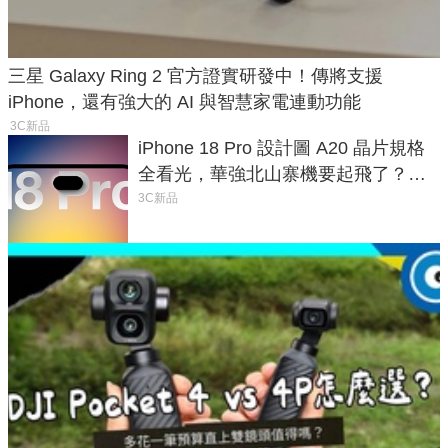
三星 Galaxy Ring 2 官方證實研發中！傳將支援
iPhone，還有強大的 AI 與智慧家電連動功能
3C新品
iPhone 18 Pro 設計圖 A20 晶片規格
全看光，華強北山寨機要起飛了？專
家曝山寨機無法復刻兩大關鍵
3C新品