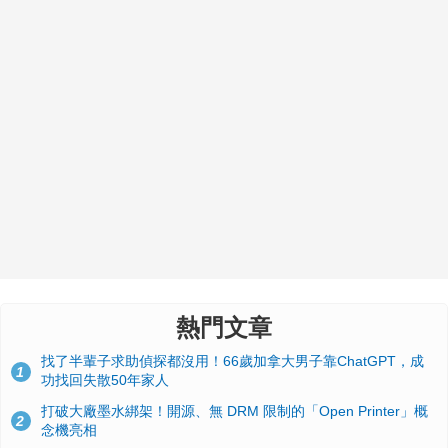
熱門文章
找了半輩子求助偵探都沒用！66歲加拿大男子靠ChatGPT，成
1
功找回失散50年家人
打破大廠墨水綁架！開源、無 DRM 限制的「Open Printer」概
2
念機亮相