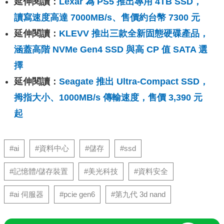
延伸閱讀：
Lexar 為 PS5 推出專用 4TB SSD，
讀寫速度高達 7000MB/s、售價約台幣 7300 元
延伸閱讀：
KLEVV 推出三款全新固態硬碟產品，
涵蓋高階 NVMe Gen4 SSD 與高 CP 值 SATA 選
擇
延伸閱讀：
Seagate 推出 Ultra-Compact SSD，
拇指大小、1000MB/s 傳輸速度，售價 3,390 元
起
#ai
#資料中心
#儲存
#ssd
#記憶體/儲存裝置
#美光科技
#資料安全
#ai 伺服器
#pcie gen6
#第九代 3d nand