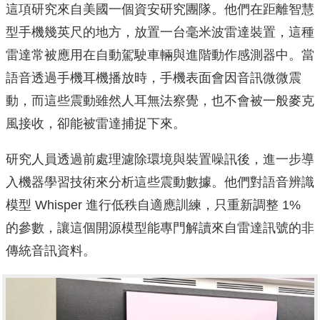
這項研究來自美國一個資安研究團隊。他們在距離智慧
型手機幾英尺的地方，放置一台毫米波雷達裝置，這種
雷達常被應用在自動駕駛車輛與進階動作感測器中。當
語音透過手機耳機播放時，手機表面會因音訊微微震
動，而這些震動雖然人耳無法察覺，也不會被一般麥克
風接收，卻能被雷達捕捉下來。
研究人員透過前處理濾除環境與裝置噪訊後，進一步導
入機器學習技術來分析這些震動數據。他們對語音辨識
模型 Whisper 進行低秩自適應訓練，只重新調整 1%
的參數，讓這個開源模型能專門解讀來自雷達訊號的非
傳統音訊資料。