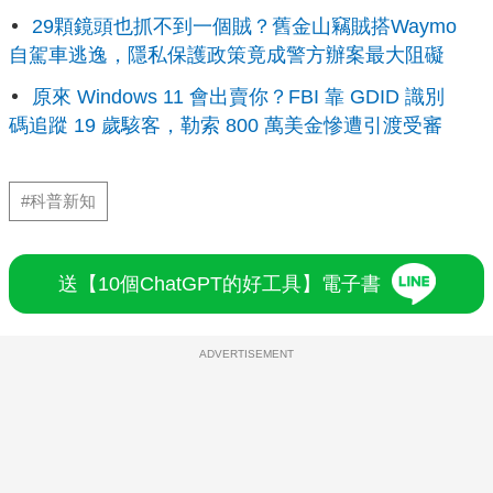
29顆鏡頭也抓不到一個賊？舊金山竊賊搭Waymo
自駕車逃逸，隱私保護政策竟成警方辦案最大阻礙
原來 Windows 11 會出賣你？FBI 靠 GDID 識別
碼追蹤 19 歲駭客，勒索 800 萬美金慘遭引渡受審
#科普新知
送【10個ChatGPT的好工具】電子書
ADVERTISEMENT