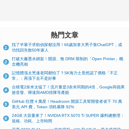
熱門文章
找了半輩子求助偵探都沒用！66歲加拿大男子靠ChatGPT，成
1
功找回失散50年家人
打破大廠墨水綁架！開源、無 DRM 限制的「Open Printer」概
2
念機亮相
記憶體漲太兇連老闆都怕了？SK海力士竟然認了價格「不正
3
常」：再漲下去不是好事
台積電2奈米太猛了！流片量是3奈米同期的4倍，Google與蘋果
4
搶首發、輝達與AMD排隊等產能
GitHub 狂攬 4 萬星！Headroom 開源工具幫開發者省下 70 萬
5
美元 API 費，Token 消耗暴降 92%
24GB 大容量來了！NVIDIA RTX 5070 Ti SUPER 爆料總整理：
6
規格、功耗、上市時間