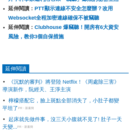
延伸閱讀：
PTT顯示連線不安全怎麼辦？改用
Websocket全程加密連線確保不被竊聽
延伸閱讀：
Clubhouse 爆竊聽！開房有6大資安
風險，教你3個自保措施
延伸閱讀
《沉默的審判》將登陸 Netflix！《周處除三害》
導演新作，阮經天、王淨主演
檸檬搭配它，臉上斑點全部消失了，小肚子都變
平坦了
PR・新素簡
起床就先做件事，沒三天小腹就不見了! 肚子一天
天變...
PR・新素簡