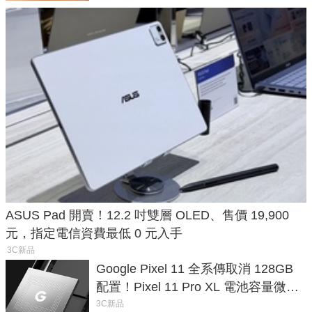
ASUS Pad 開賣！12.2 吋雙層 OLED、售價 19,900
元，指定電信資費最低 0 元入手
3C新品
Google Pixel 11 全系傳取消 128GB
配置！Pixel 11 Pro XL 電池容量微降
1.6%
3C新品