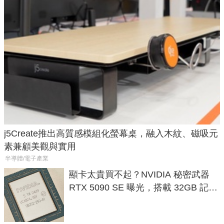
j5Create推出高質感模組化螢幕桌，融入木紋、磁吸元
素兼顧美觀與實用
半導體/電子產業
顯卡太貴買不起？NVIDIA 秘密武器
RTX 5090 SE 曝光，搭載 32GB 記憶
體