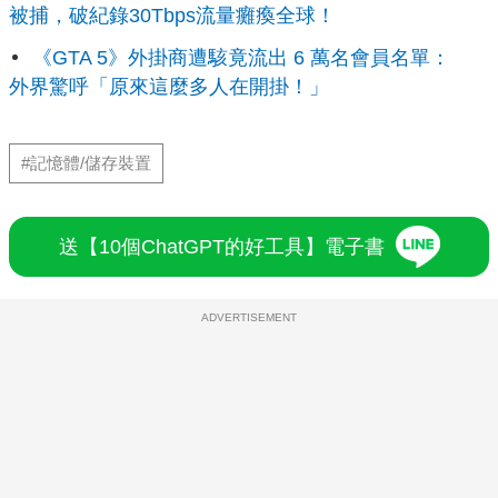
被捕，破紀錄30Tbps流量癱瘓全球！
《GTA 5》外掛商遭駭竟流出 6 萬名會員名單：
外界驚呼「原來這麼多人在開掛！」
#記憶體/儲存裝置
送【10個ChatGPT的好工具】電子書
ADVERTISEMENT