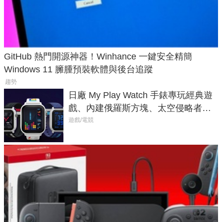
GitHub 熱門開源神器！Winhance 一鍵安全精簡
Windows 11 臃腫預裝軟體與後台追蹤
趨勢
日廠 My Play Watch 手錶專玩經典遊
戲、內建俄羅斯方塊、太空侵略者，
不過竟然不能連手機？
遊戲/電競