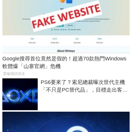
Google搜尋首位竟然是假的！超過70款熱門Windows
軟體爆「山寨官網」危機
雲端/資訊安全
PS6要來了？索尼總裁曝次世代主機
「不只是PC替代品」，目標走出客
廳、進軍電競桌面