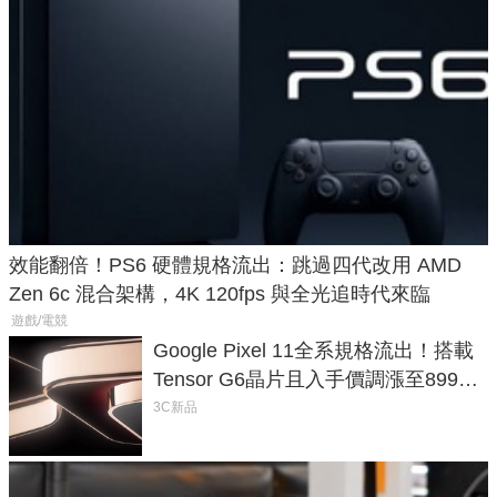
效能翻倍！PS6 硬體規格流出：跳過四代改用 AMD
Zen 6c 混合架構，4K 120fps 與全光追時代來臨
遊戲/電競
Google Pixel 11全系規格流出！搭載
Tensor G6晶片且入手價調漲至899美
元
3C新品