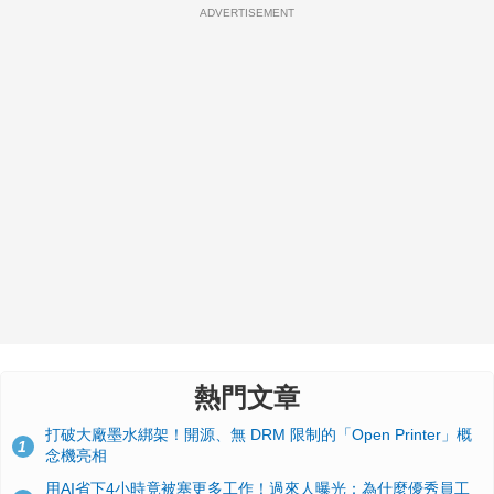
ADVERTISEMENT
熱門文章
打破大廠墨水綁架！開源、無 DRM 限制的「Open Printer」概
1
念機亮相
用AI省下4小時竟被塞更多工作！過來人曝光：為什麼優秀員工