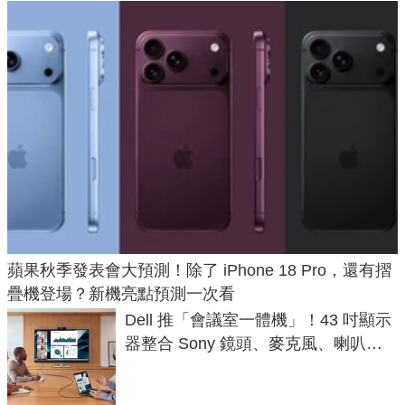
蘋果秋季發表會大預測！除了 iPhone 18 Pro，還有摺
疊機登場？新機亮點預測一次看
Dell 推「會議室一體機」！43 吋顯示
器整合 Sony 鏡頭、麥克風、喇叭，
一條 USB-C 就能開會