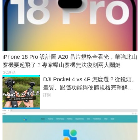
iPhone 18 Pro 設計圖 A20 晶片規格全看光，華強北山
寨機要起飛了？專家曝山寨機無法復刻兩大關鍵
3C新品
DJI Pocket 4 vs 4P 怎麼選？從鏡頭、
畫質、跟隨功能與硬體規格完整解
析，一次看懂兩台差異
評測