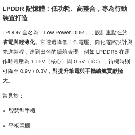
LPDDR 記憶體：低功耗、高整合，專為行動
裝置打造
LPDDR 全名為「Low Power DDR」，設計重點在於
省電與輕薄化
。它透過降低工作電壓、簡化電路設計與
先進製程，達到出色的續航表現。例如 LPDDR5 在運
作時電壓為 1.05V（核心）與 0.5V（I/O），待機時則
可降至 0.9V / 0.3V，
對提升筆電與手機續航貢獻極
大
。
常見於：
智慧型手機
平板電腦