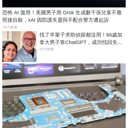
恐怖 AI 濫用！美國男子用 Grok 生成數千張兒童不雅
照後自殺，xAI 因防護失靈與不配合警方遭起訴
AI/大數據
找了半輩子求助偵探都沒用！66歲加
拿大男子靠ChatGPT，成功找回失散
50年家人
AI/大數據