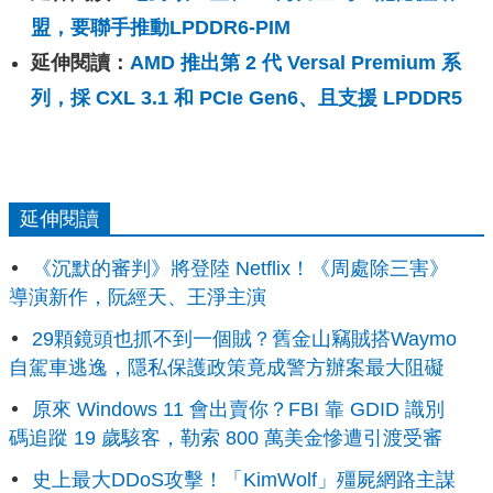
盟，要聯手推動LPDDR6-PIM
延伸閱讀：
AMD 推出第 2 代 Versal Premium 系
列，採 CXL 3.1 和 PCIe Gen6、且支援 LPDDR5
延伸閱讀
《沉默的審判》將登陸 Netflix！《周處除三害》
導演新作，阮經天、王淨主演
29顆鏡頭也抓不到一個賊？舊金山竊賊搭Waymo
自駕車逃逸，隱私保護政策竟成警方辦案最大阻礙
原來 Windows 11 會出賣你？FBI 靠 GDID 識別
碼追蹤 19 歲駭客，勒索 800 萬美金慘遭引渡受審
史上最大DDoS攻擊！「KimWolf」殭屍網路主謀