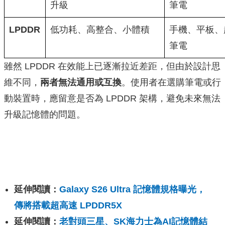
升級
筆電
LPDDR
低功耗、高整合、小體積
手機、平板、
筆電
雖然 LPDDR 在效能上已逐漸拉近差距，但由於設計思
維不同，
兩者無法通用或互換
。使用者在選購筆電或行
動裝置時，應留意是否為 LPDDR 架構，避免未來無法
升級記憶體的問題。
延伸閱讀：
Galaxy S26 Ultra 記憶體規格曝光，
傳將搭載超高速 LPDDR5X
延伸閱讀：
老對頭三星、SK海力士為AI記憶體結