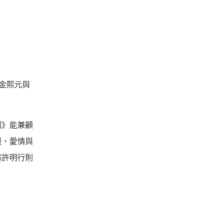
演金熙元與
圈》能兼顧
報、愛情與
演許明行則