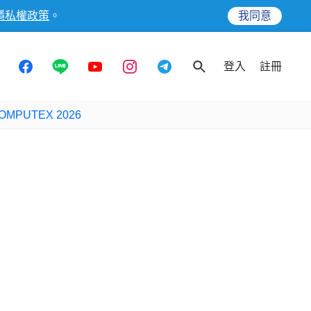
隱私權政策
。
我同意
登入
註冊
OMPUTEX 2026