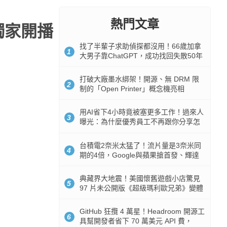
熱門文章
 獨家開播
找了半輩子求助偵探都沒用！66歲加拿
1
大男子靠ChatGPT，成功找回失散50年
家人
打破大廠墨水綁架！開源、無 DRM 限
2
制的「Open Printer」概念機亮相
用AI省下4小時竟被塞更多工作！過來人
3
曝光：為什麼優秀員工不再跟你分享怎
麼使用AI
台積電2奈米太猛了！流片量是3奈米同
4
期的4倍，Google與蘋果搶首發、輝達
與AMD排隊等產能
典藏界大地震！美國懷舊遊戲小店驚見
5
97 片未公開版《超級瑪利歐兄弟》變體
任天堂卡帶
GitHub 狂攬 4 萬星！Headroom 開源工
6
具幫開發者省下 70 萬美元 API 費，