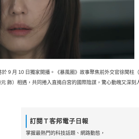
》將於 9 月 10 日獨家開播。《暴風圈》故事聚焦前外交官徐聞柱
元 飾）相遇，共同捲入直搗白宮的國際陰謀，驚心動魄又深刻
訂閱Ｔ客邦電子日報
掌握最熱門的科技話題、網路動態，