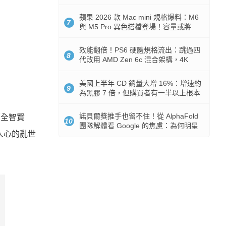
Token 消耗暴降 92%
蘋果 2026 款 Mac mini 規格爆料：M6
7
與 M5 Pro 異色搭檔登場！容量或將
512GB 起跳
效能翻倍！PS6 硬體規格流出：跳過四
8
代改用 AMD Zen 6c 混合架構，4K
120fps 與全光追時代來臨
美國上半年 CD 銷量大增 16%：增速約
9
為黑膠 7 倍，但購買者有一半以上根本
沒有播放器
諾貝爾獎推手也留不住！從 AlphaFold
（全智賢
10
團隊解體看 Google 的焦慮：為何明星
人心的亂世
實驗室要為 Gemini 讓路？