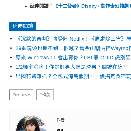
延伸閱讀：
《十二使者》Disney+ 動作奇幻韓
延伸閱讀
《沉默的審判》將登陸 Netflix！《周處除三害
29顆鏡頭也抓不到一個賊？舊金山竊賊搭Waym
原來 Windows 11 會出賣你？FBI 靠 GDID 
1/2機率淪陷！你是好男人還是渣男？關鍵在這
PR
出國花費難抓？全包式海島假期，一價搞定食宿
#disney+
#韓劇
作者
ycr