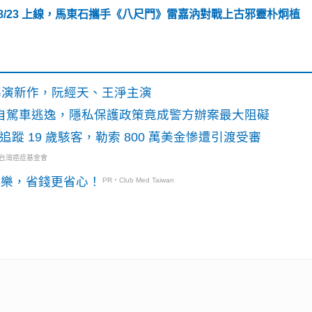
劇 8/23 上線，馬東石攜手《八尺門》雷嘉汭對戰上古邪靈朴炯植
》導演新作，阮經天、王淨主演
o自駕車逃逸，隱私保護政策竟成警方辦案最大阻礙
識別碼追蹤 19 歲駭客，勒索 800 萬美金慘遭引渡受審
・台灣癌症基金會
玩樂，省錢更省心！
PR・Club Med Taiwan