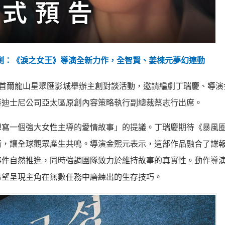
悚韓劇：《淚之女王》導演全新力作，全智賢、姜棟元夢幻連動
20 日在首爾龍山星聚匯影城舉辦主創對談活動，邀請編劇丁瑞慶、導
特迪士尼公司亞太區原創內容策略執行副總裁蔡志行出席。
想寫一個強大女性主導的愛情故事」的提議。丁瑞慶期待《暴風
衡，讓全球觀眾產生共鳴。導演金熙元表示，這部作品融合了諜
事件自然推進，同時強調團隊致力於維持故事的真實性。動作導
希望呈現主角在無數任務中磨練出的生存技巧。