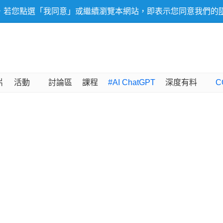
，若您點選「我同意」或繼續瀏覽本網站，即表示您同意我們的
片
活動
討論區
課程
#AI ChatGPT
深度有料
C