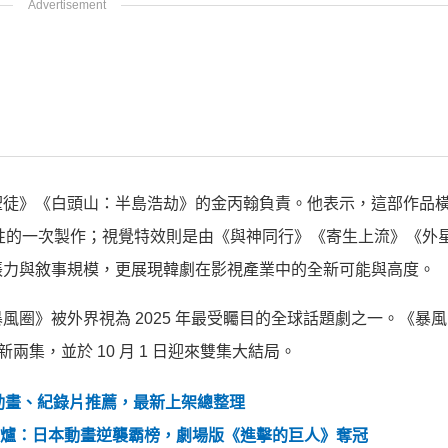
徒》《白頭山：半島浩劫》的金丙翰負責。他表示，這部作品橫跨 
戰性的一次製作；視覺特效則是由《與神同行》《寄生上流》《外
張力與敘事規模，更展現韓劇在影視產業中的全新可能與高度。
圈》被外界視為 2025 年最受矚目的全球話題劇之一。《暴
週更新兩集，並於 10 月 1 日迎來雙集大結局。
集、動畫、紀錄片推薦，最新上架總整理
量排行出爐：日本動畫逆襲霸榜，劇場版《進擊的巨人》奪冠