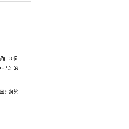
13 個
星+人》的
風圈》將於