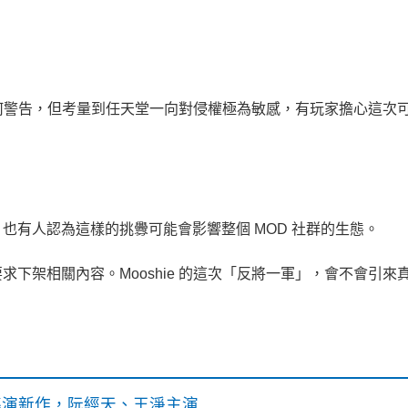
或任何警告，但考量到任天堂一向對侵權極為敏感，有玩家擔心這次
也有人認為這樣的挑釁可能會影響整個 MOD 社群的生態。
下架相關內容。Mooshie 的這次「反將一軍」，會不會引來
》導演新作，阮經天、王淨主演