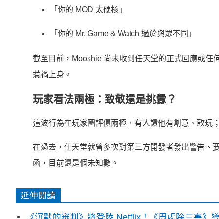
「你的 MOD 太硬核」
「你的 Mr. Game & Watch 過於與眾不同」
截至目前，Mooshie 尚未收到任天堂的正式回應
惹禍上身。
玩家看法兩極：致敬還是挑釁？
這波行為在玩家圈評價兩極，有人讚他有創意、敢玩；
在過去，任天堂就曾多次對第三方開發者發出警告、要求
函，目前還是個未知數。
延伸閱讀
《沉默的審判》將登陸 Netflix！《周處除三害