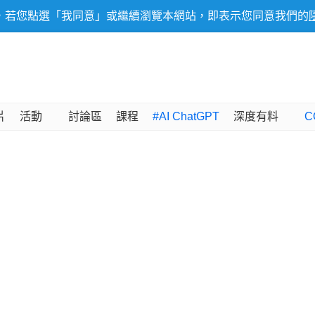
，若您點選「我同意」或繼續瀏覽本網站，即表示您同意我們的
片
活動
討論區
課程
#AI ChatGPT
深度有料
C