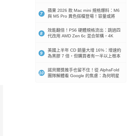
Token 消耗暴降 92%
蘋果 2026 款 Mac mini 規格爆料：M6
7
與 M5 Pro 異色搭檔登場！容量或將
512GB 起跳
效能翻倍！PS6 硬體規格流出：跳過四
8
代改用 AMD Zen 6c 混合架構，4K
120fps 與全光追時代來臨
美國上半年 CD 銷量大增 16%：增速約
9
為黑膠 7 倍，但購買者有一半以上根本
沒有播放器
諾貝爾獎推手也留不住！從 AlphaFold
10
團隊解體看 Google 的焦慮：為何明星
實驗室要為 Gemini 讓路？