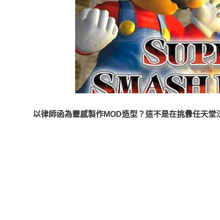
以律師函為靈感製作MOD造型？這不是在挑釁任天堂法務