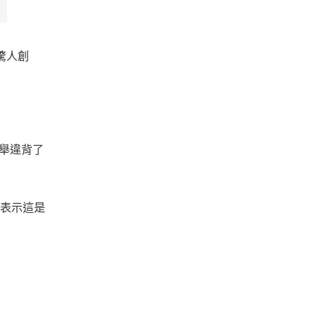
驚人創
此舉違背了
表示這是