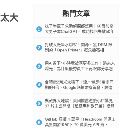
熱門文章
太大
找了半輩子求助偵探都沒用！66歲加拿
1
大男子靠ChatGPT，成功找回失散50年
家人
打破大廠墨水綁架！開源、無 DRM 限
2
制的「Open Printer」概念機亮相
用AI省下4小時竟被塞更多工作！過來人
3
曝光：為什麼優秀員工不再跟你分享怎
麼使用AI
台積電2奈米太猛了！流片量是3奈米同
4
期的4倍，Google與蘋果搶首發、輝達
與AMD排隊等產能
典藏界大地震！美國懷舊遊戲小店驚見
5
97 片未公開版《超級瑪利歐兄弟》變體
任天堂卡帶
GitHub 狂攬 4 萬星！Headroom 開源工
6
具幫開發者省下 70 萬美元 API 費，