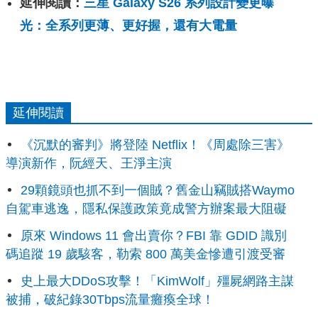
延伸閱讀：
三星 Galaxy S26 系列設計變更曝
光：全系列更薄、更好握，還有大電量
延伸閱讀
《沉默的審判》將登陸 Netflix！《周處除三害》
導演新作，阮經天、王淨主演
29顆鏡頭也抓不到一個賊？舊金山竊賊搭Waymo
自駕車逃逸，隱私保護政策竟成警方辦案最大阻礙
原來 Windows 11 會出賣你？FBI 靠 GDID 識別
碼追蹤 19 歲駭客，勒索 800 萬美金慘遭引渡受審
史上最大DDoS攻擊！「KimWolf」殭屍網路主謀
被捕，破紀錄30Tbps流量癱瘓全球！