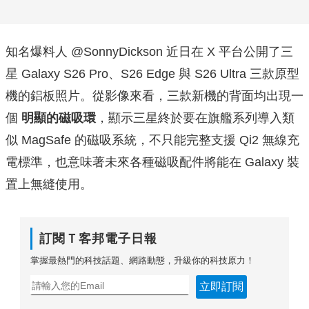
知名爆料人 @SonnyDickson 近日在 X 平台公開了三
星 Galaxy S26 Pro、S26 Edge 與 S26 Ultra 三款原型
機的鋁板照片。從影像來看，三款新機的背面均出現一
個
明顯的磁吸環
，顯示三星終於要在旗艦系列導入類
似 MagSafe 的磁吸系統，不只能完整支援 Qi2 無線充
電標準，也意味著未來各種磁吸配件將能在 Galaxy 裝
置上無縫使用。
訂閱Ｔ客邦電子日報
掌握最熱門的科技話題、網路動態，升級你的科技原力！
立即訂閱