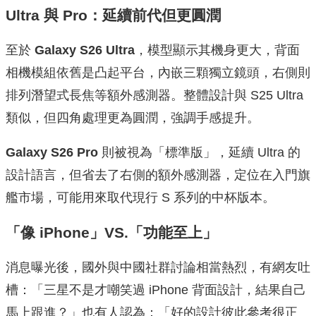
Ultra 與 Pro：延續前代但更圓潤
至於
Galaxy S26 Ultra
，模型顯示其機身更大，背面
相機模組依舊是凸起平台，內嵌三顆獨立鏡頭，右側則
排列潛望式長焦等額外感測器。整體設計與 S25 Ultra
類似，但四角處理更為圓潤，強調手感提升。
Galaxy S26 Pro
則被視為「標準版」，延續 Ultra 的
設計語言，但省去了右側的額外感測器，定位在入門旗
艦市場，可能用來取代現行 S 系列的中杯版本。
「像 iPhone」VS.「功能至上」
消息曝光後，國外與中國社群討論相當熱烈，有網友吐
槽：「三星不是才嘲笑過 iPhone 背面設計，結果自己
馬上跟進？」也有人認為：「好的設計彼此參考很正