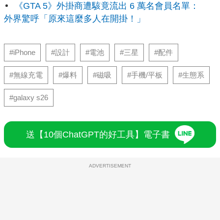
《GTA 5》外掛商遭駭竟流出 6 萬名會員名單：
外界驚呼「原來這麼多人在開掛！」
#iPhone
#設計
#電池
#三星
#配件
#無線充電
#爆料
#磁吸
#手機/平板
#生態系
#galaxy s26
送【10個ChatGPT的好工具】電子書
ADVERTISEMENT