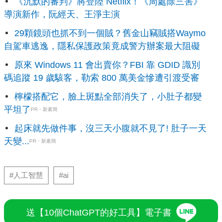
《沉默的審判》將登陸 Netflix！《周處除三害》
導演新作，阮經天、王淨主演
29顆鏡頭也抓不到一個賊？舊金山竊賊搭Waymo
自駕車逃逸，隱私保護政策竟成警方辦案最大阻礙
原來 Windows 11 會出賣你？FBI 靠 GDID 識別
碼追蹤 19 歲駭客，勒索 800 萬美金慘遭引渡受審
檸檬搭配它，臉上斑點全部消失了，小肚子都變
平坦了
PR・新素簡
起床就先做件事，沒三天小腹就不見了! 肚子一天
天變...
PR・新素簡
#人工智慧
#ai
送【10個ChatGPT的好工具】電子書