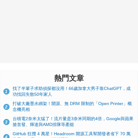
熱門文章
找了半輩子求助偵探都沒用！66歲加拿大男子靠ChatGPT，成
1
功找回失散50年家人
打破大廠墨水綁架！開源、無 DRM 限制的「Open Printer」概
2
念機亮相
台積電2奈米太猛了！流片量是3奈米同期的4倍，Google與蘋果
3
搶首發、輝達與AMD排隊等產能
GitHub 狂攬 4 萬星！Headroom 開源工具幫開發者省下 70 萬
4