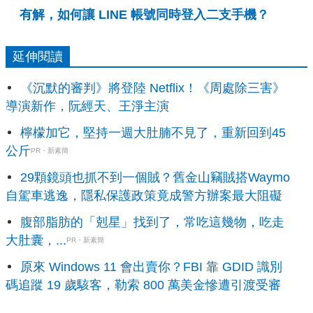
有解，如何讓 LINE 帳號同時登入二支手機？
延伸閱讀
《沉默的審判》將登陸 Netflix！《周處除三害》
導演新作，阮經天、王淨主演
檸檬加它，堅持一週大肚腩不見了，重新回到45
公斤
PR・新素簡
29顆鏡頭也抓不到一個賊？舊金山竊賊搭Waymo
自駕車逃逸，隱私保護政策竟成警方辦案最大阻礙
腹部脂肪的「剋星」找到了，常吃這幾物，吃走
大肚囊，...
PR・新素簡
原來 Windows 11 會出賣你？FBI 靠 GDID 識別
碼追蹤 19 歲駭客，勒索 800 萬美金慘遭引渡受審