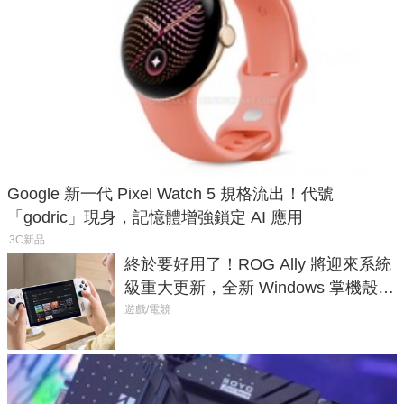
Google 新一代 Pixel Watch 5 規格流出！代號
「godric」現身，記憶體增強鎖定 AI 應用
3C新品
終於要好用了！ROG Ally 將迎來系統
級重大更新，全新 Windows 掌機殼模
式讓操作就像 Xbox 一樣順暢
遊戲/電競