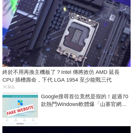
終於不用再換主機板了？Intel 傳將效仿 AMD 延長
CPU 插槽壽命，下代 LGA 1954 至少能戰三代
3C新品
Google搜尋首位竟然是假的！超過70
款熱門Windows軟體爆「山寨官網」
危機