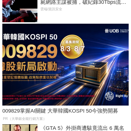
屍網路主謀被捕，破紀錄30Tbps流量
癱瘓全球！
雲端/資訊安全
009829掌握AI關鍵 大華韓國KOSPI 50今強勢開募
PR（大華銀全能行銷方案）
《GTA 5》外掛商遭駭竟流出 6 萬名