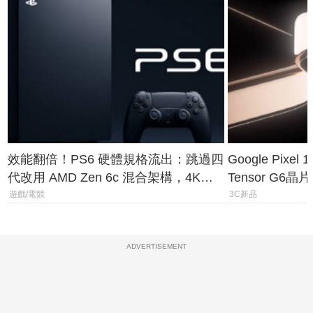
效能翻倍！PS6 硬體規格流出：跳過四
Google Pix
代改用 AMD Zen 6c 混合架構，4K
Tensor G6
120fps 與全光追時代來臨
元
遊戲/電競
3C新品
ADVERTISEMENT