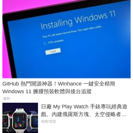
GitHub 熱門開源神器！Winhance 一鍵安全精簡
Windows 11 臃腫預裝軟體與後台追蹤
趨勢
日廠 My Play Watch 手錶專玩經典遊
戲、內建俄羅斯方塊、太空侵略者，
不過竟然不能連手機？
遊戲/電競