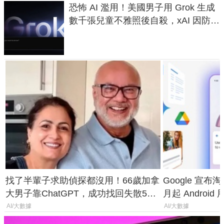
恐怖 AI 濫用！美國男子用 Grok 生成
數千張兒童不雅照後自殺，xAI 因防護
失靈與不配合警方遭起訴
找了半輩子求助偵探都沒用！66歲加拿
Google 宣布淘汰 
大男子靠ChatGPT，成功找回失散50
月起 Android
年家人
AI/大數據
AI/大數據