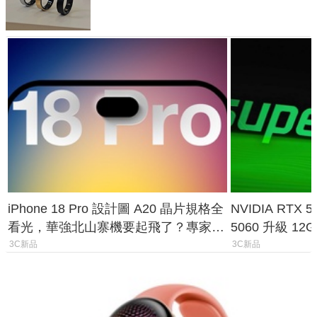
與智慧家電連動功能
iPhone 18 Pro 設計圖 A20 晶片規格全
NVIDIA RTX
看光，華強北山寨機要起飛了？專家曝
5060 升級 1
山寨機無法復刻兩大關鍵
次規格終於不
3C新品
3C新品