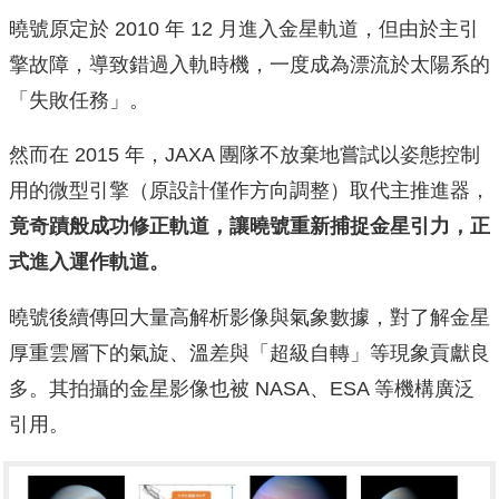
曉號原定於 2010 年 12 月進入金星軌道，但由於主引
擎故障，導致錯過入軌時機，一度成為漂流於太陽系的
「失敗任務」。
然而在 2015 年，JAXA 團隊不放棄地嘗試以姿態控制
用的微型引擎（原設計僅作方向調整）取代主推進器，
竟奇蹟般成功修正軌道，讓曉號重新捕捉金星引力，正
式進入運作軌道。
曉號後續傳回大量高解析影像與氣象數據，對了解金星
厚重雲層下的氣旋、溫差與「超級自轉」等現象貢獻良
多。其拍攝的金星影像也被 NASA、ESA 等機構廣泛
引用。