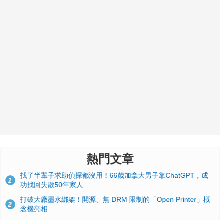
熱門文章
找了半輩子求助偵探都沒用！66歲加拿大男子靠ChatGPT，成
1
功找回失散50年家人
打破大廠墨水綁架！開源、無 DRM 限制的「Open Printer」概
2
念機亮相