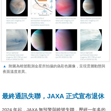
▲
附圖為曉號觀測金星所拍攝的偽彩色圖像，呈現雲層動態與
夜面溫度差異。
最終通訊失聯，JAXA 正式宣布退休
2024 年起，JAXA 無預警與曉號失聯，歷經一年多的