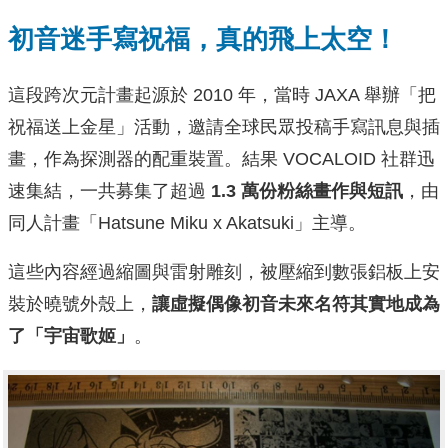
初音迷手寫祝福，真的飛上太空！
這段跨次元計畫起源於 2010 年，當時 JAXA 舉辦「把
祝福送上金星」活動，邀請全球民眾投稿手寫訊息與插
畫，作為探測器的配重裝置。結果 VOCALOID 社群迅
速集結，一共募集了超過
1.3 萬份粉絲畫作與短訊
，由
同人計畫「Hatsune Miku x Akatsuki」主導。
這些內容經過縮圖與雷射雕刻，被壓縮到數張鋁板上安
裝於曉號外殼上，
讓虛擬偶像初音未來名符其實地成為
了「宇宙歌姬」
。