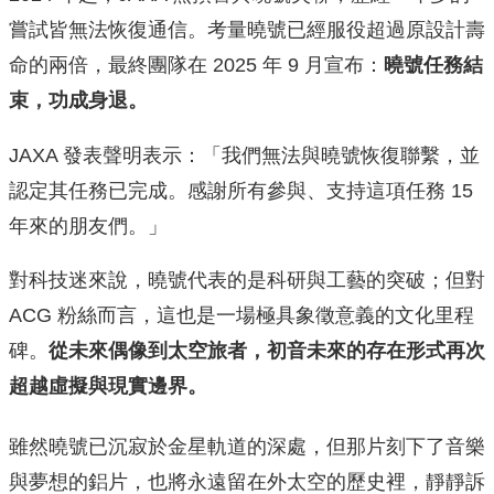
嘗試皆無法恢復通信。考量曉號已經服役超過原設計壽
命的兩倍，最終團隊在 2025 年 9 月宣布：
曉號任務結
束，功成身退。
JAXA 發表聲明表示：「我們無法與曉號恢復聯繫，並
認定其任務已完成。感謝所有參與、支持這項任務 15
年來的朋友們。」
對科技迷來說，曉號代表的是科研與工藝的突破；但對
ACG 粉絲而言，這也是一場極具象徵意義的文化里程
碑。
從未來偶像到太空旅者，初音未來的存在形式再次
超越虛擬與現實邊界。
雖然曉號已沉寂於金星軌道的深處，但那片刻下了音樂
與夢想的鋁片，也將永遠留在外太空的歷史裡，靜靜訴