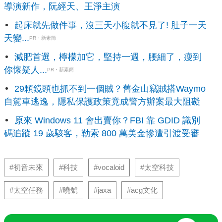
導演新作，阮經天、王淨主演
起床就先做件事，沒三天小腹就不見了! 肚子一天
天變...
PR・新素簡
減肥首選，檸檬加它，堅持一週，腰細了，瘦到
你懷疑人...
PR・新素簡
29顆鏡頭也抓不到一個賊？舊金山竊賊搭Waymo
自駕車逃逸，隱私保護政策竟成警方辦案最大阻礙
原來 Windows 11 會出賣你？FBI 靠 GDID 識別
碼追蹤 19 歲駭客，勒索 800 萬美金慘遭引渡受審
#初音未來
#科技
#vocaloid
#太空科技
#太空任務
#曉號
#jaxa
#acg文化