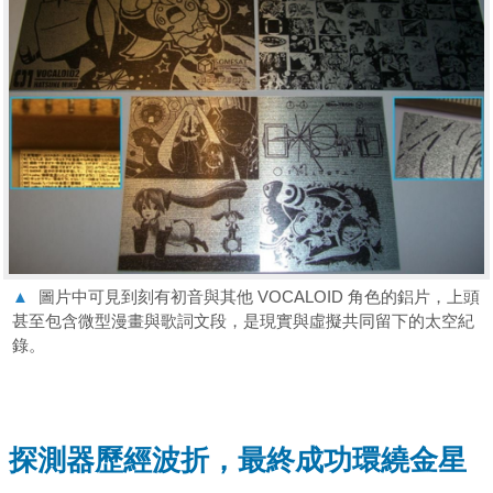
▲
圖片中可見到刻有初音與其他 VOCALOID 角色的鋁片，上頭
甚至包含微型漫畫與歌詞文段，是現實與虛擬共同留下的太空紀
錄。
探測器歷經波折，最終成功環繞金星