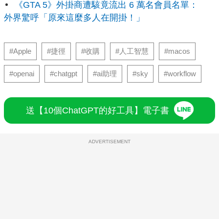
《GTA 5》外掛商遭駭竟流出 6 萬名會員名單：
外界驚呼「原來這麼多人在開掛！」
#Apple
#捷徑
#收購
#人工智慧
#macos
#openai
#chatgpt
#ai助理
#sky
#workflow
送【10個ChatGPT的好工具】電子書
ADVERTISEMENT