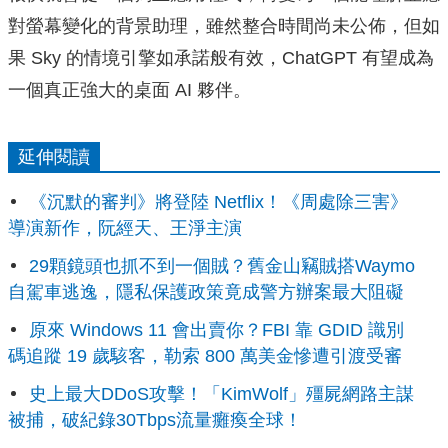
對螢幕變化的背景助理，雖然整合時間尚未公佈，但如
果 Sky 的情境引擎如承諾般有效，ChatGPT 有望成為
一個真正強大的桌面 AI 夥伴。
延伸閱讀
《沉默的審判》將登陸 Netflix！《周處除三害》
導演新作，阮經天、王淨主演
29顆鏡頭也抓不到一個賊？舊金山竊賊搭Waymo
自駕車逃逸，隱私保護政策竟成警方辦案最大阻礙
原來 Windows 11 會出賣你？FBI 靠 GDID 識別
碼追蹤 19 歲駭客，勒索 800 萬美金慘遭引渡受審
史上最大DDoS攻擊！「KimWolf」殭屍網路主謀
被捕，破紀錄30Tbps流量癱瘓全球！