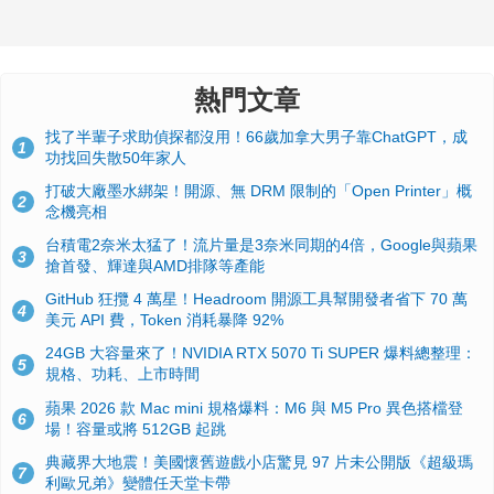
熱門文章
找了半輩子求助偵探都沒用！66歲加拿大男子靠ChatGPT，成
1
功找回失散50年家人
打破大廠墨水綁架！開源、無 DRM 限制的「Open Printer」概
2
念機亮相
台積電2奈米太猛了！流片量是3奈米同期的4倍，Google與蘋果
3
搶首發、輝達與AMD排隊等產能
GitHub 狂攬 4 萬星！Headroom 開源工具幫開發者省下 70 萬
4
美元 API 費，Token 消耗暴降 92%
24GB 大容量來了！NVIDIA RTX 5070 Ti SUPER 爆料總整理：
5
規格、功耗、上市時間
蘋果 2026 款 Mac mini 規格爆料：M6 與 M5 Pro 異色搭檔登
6
場！容量或將 512GB 起跳
典藏界大地震！美國懷舊遊戲小店驚見 97 片未公開版《超級瑪
7
利歐兄弟》變體任天堂卡帶