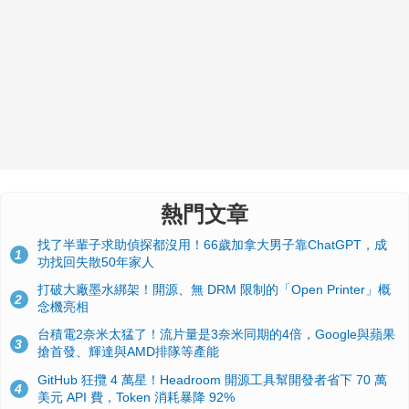
熱門文章
找了半輩子求助偵探都沒用！66歲加拿大男子靠ChatGPT，成
1
功找回失散50年家人
打破大廠墨水綁架！開源、無 DRM 限制的「Open Printer」概
2
念機亮相
台積電2奈米太猛了！流片量是3奈米同期的4倍，Google與蘋果
3
搶首發、輝達與AMD排隊等產能
GitHub 狂攬 4 萬星！Headroom 開源工具幫開發者省下 70 萬
4
美元 API 費，Token 消耗暴降 92%