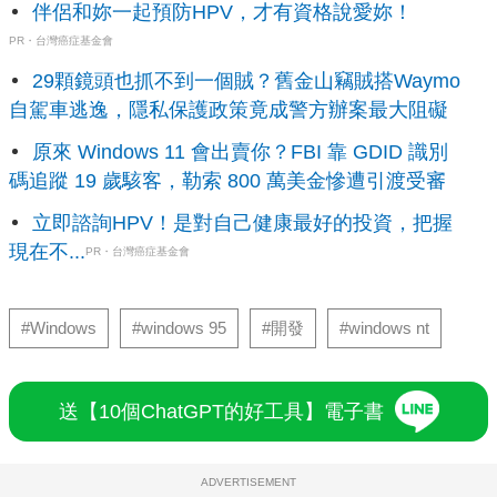
伴侶和妳一起預防HPV，才有資格說愛妳！
PR・台灣癌症基金會
29顆鏡頭也抓不到一個賊？舊金山竊賊搭Waymo
自駕車逃逸，隱私保護政策竟成警方辦案最大阻礙
原來 Windows 11 會出賣你？FBI 靠 GDID 識別
碼追蹤 19 歲駭客，勒索 800 萬美金慘遭引渡受審
立即諮詢HPV！是對自己健康最好的投資，把握
現在不...
PR・台灣癌症基金會
#Windows
#windows 95
#開發
#windows nt
送【10個ChatGPT的好工具】電子書
ADVERTISEMENT