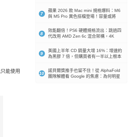
Token 消耗暴降 92%
蘋果 2026 款 Mac mini 規格爆料：M6
7
與 M5 Pro 異色搭檔登場！容量或將
512GB 起跳
效能翻倍！PS6 硬體規格流出：跳過四
8
代改用 AMD Zen 6c 混合架構，4K
120fps 與全光追時代來臨
美國上半年 CD 銷量大增 16%：增速約
9
為黑膠 7 倍，但購買者有一半以上根本
沒有播放器
諾貝爾獎推手也留不住！從 AlphaFold
能只能使用
10
團隊解體看 Google 的焦慮：為何明星
實驗室要為 Gemini 讓路？