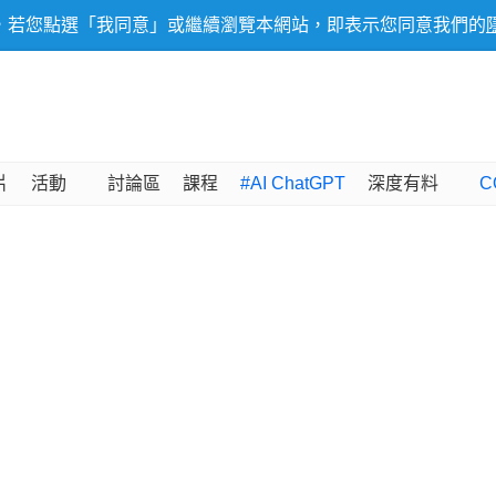
，若您點選「我同意」或繼續瀏覽本網站，即表示您同意我們的
片
活動
討論區
課程
#AI ChatGPT
深度有料
C