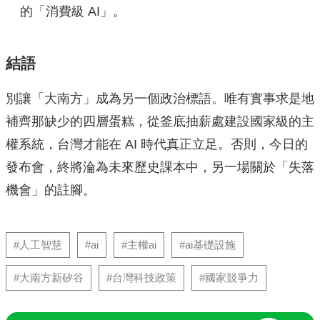
的「消費級 AI」。
結語
別讓「大南方」成為另一個政治標語。唯有實事求是地
補齊那缺少的四層蛋糕，從釜底抽薪處建設國家級的主
權系統，台灣才能在 AI 時代真正立足。否則，今日的
發布會，終將淪為未來歷史課本中，另一場關於「失落
機會」的註腳。
#人工智慧
#ai
#主權ai
#ai基礎設施
#大南方新矽谷
#台灣科技政策
#國家競爭力