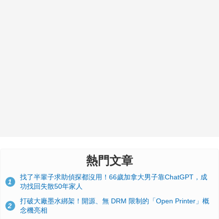
熱門文章
找了半輩子求助偵探都沒用！66歲加拿大男子靠ChatGPT，成
1
功找回失散50年家人
打破大廠墨水綁架！開源、無 DRM 限制的「Open Printer」概
2
念機亮相