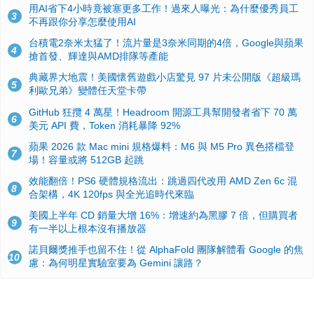
用AI省下4小時竟被塞更多工作！過來人曝光：為什麼優秀員工
3
不再跟你分享怎麼使用AI
台積電2奈米太猛了！流片量是3奈米同期的4倍，Google與蘋果
4
搶首發、輝達與AMD排隊等產能
典藏界大地震！美國懷舊遊戲小店驚見 97 片未公開版《超級瑪
5
利歐兄弟》變體任天堂卡帶
GitHub 狂攬 4 萬星！Headroom 開源工具幫開發者省下 70 萬
6
美元 API 費，Token 消耗暴降 92%
蘋果 2026 款 Mac mini 規格爆料：M6 與 M5 Pro 異色搭檔登
7
場！容量或將 512GB 起跳
效能翻倍！PS6 硬體規格流出：跳過四代改用 AMD Zen 6c 混
8
合架構，4K 120fps 與全光追時代來臨
美國上半年 CD 銷量大增 16%：增速約為黑膠 7 倍，但購買者
9
有一半以上根本沒有播放器
諾貝爾獎推手也留不住！從 AlphaFold 團隊解體看 Google 的焦
10
慮：為何明星實驗室要為 Gemini 讓路？