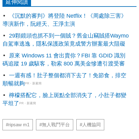
延伸閱讀
《沉默的審判》將登陸 Netflix！《周處除三害》
導演新作，阮經天、王淨主演
29顆鏡頭也抓不到一個賊？舊金山竊賊搭Waymo
自駕車逃逸，隱私保護政策竟成警方辦案最大阻礙
原來 Windows 11 會出賣你？FBI 靠 GDID 識別
碼追蹤 19 歲駭客，勒索 800 萬美金慘遭引渡受審
一週有感！肚子整個都消下去了！免節食，排空
順暢就夠
PR・新素簡
檸檬搭配它，臉上斑點全部消失了，小肚子都變
平坦了
PR・新素簡
#ripsaw m1
#無人戰鬥平台
#人機協同