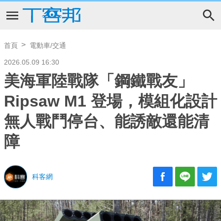
首頁
電動車/交通
2026.05.09 16:30
美海軍陸戰隊「鋼鐵戰友」
Ripsaw M1 登場，模組化設計
無人戰鬥停台、能誘敵還能清
障
科客網