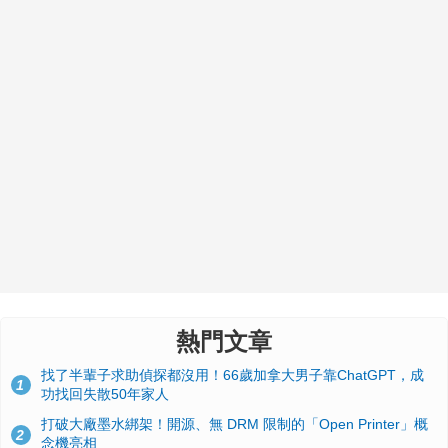
熱門文章
找了半輩子求助偵探都沒用！66歲加拿大男子靠ChatGPT，成
1
功找回失散50年家人
打破大廠墨水綁架！開源、無 DRM 限制的「Open Printer」概
2
念機亮相