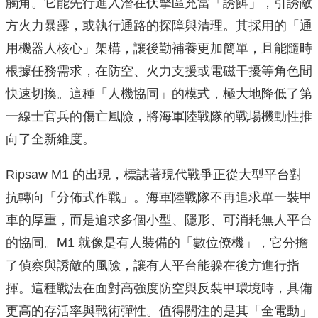
觸角。它能先行進入潛在伏擊區充當「誘餌」，引誘敵
方火力暴露，或執行通路的探障與清理。其採用的「通
用機器人核心」架構，讓後勤補養更加簡單，且能隨時
根據任務需求，在防空、火力支援或電磁干擾等角色間
快速切換。這種「人機協同」的模式，極大地降低了第
一線士官兵的傷亡風險，將海軍陸戰隊的戰場機動性推
向了全新維度。
Ripsaw M1 的出現，標誌著現代戰爭正從大型平台對
抗轉向「分佈式作戰」。海軍陸戰隊不再追求單一裝甲
車的厚重，而是追求多個小型、隱形、可消耗無人平台
的協同。M1 就像是有人裝備的「數位僚機」，它分擔
了偵察與誘敵的風險，讓有人平台能躲在後方進行指
揮。這種戰法在面對高強度防空與反裝甲環境時，具備
更高的存活率與戰術彈性。值得關注的是其「全電動」