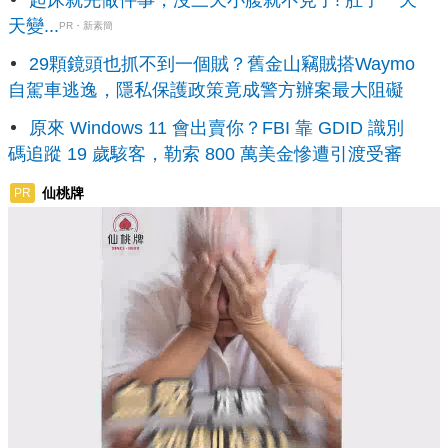
起床就先做件事，沒三天小腹就不見了! 肚子一天
天變...
PR・新素簡
29顆鏡頭也抓不到一個賊？舊金山竊賊搭Waymo
自駕車逃逸，隱私保護政策竟成警方辦案最大阻礙
原來 Windows 11 會出賣你？FBI 靠 GDID 識別
碼追蹤 19 歲駭客，勒索 800 萬美金慘遭引渡受審
仙桃牌
PR