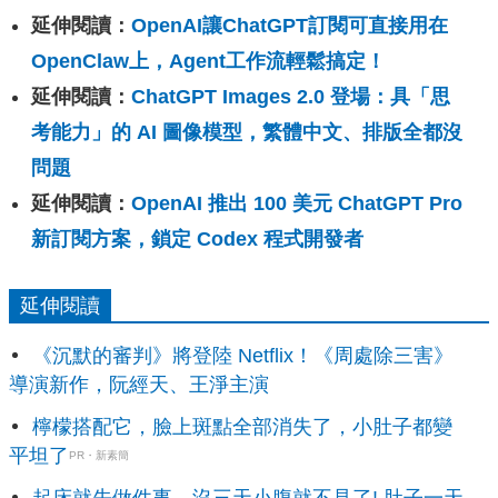
延伸閱讀：
OpenAI讓ChatGPT訂閱可直接用在
OpenClaw上，Agent工作流輕鬆搞定！
延伸閱讀：
ChatGPT Images 2.0 登場：具「思
考能力」的 AI 圖像模型，繁體中文、排版全都沒
問題
延伸閱讀：
OpenAI 推出 100 美元 ChatGPT Pro
新訂閱方案，鎖定 Codex 程式開發者
延伸閱讀
《沉默的審判》將登陸 Netflix！《周處除三害》
導演新作，阮經天、王淨主演
檸檬搭配它，臉上斑點全部消失了，小肚子都變
平坦了
PR・新素簡