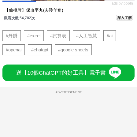
ads by popIn
【仙桃牌】保血平丸(去羚羊角)
深入了解
觀看次數 54,702次
#外掛
#excel
#試算表
#人工智慧
#ai
#openai
#chatgpt
#google sheets
送【10個ChatGPT的好工具】電子書
ADVERTISEMENT