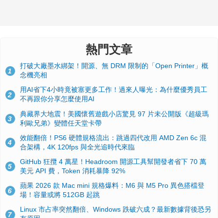
熱門文章
打破大廠墨水綁架！開源、無 DRM 限制的「Open Printer」概
1
念機亮相
用AI省下4小時竟被塞更多工作！過來人曝光：為什麼優秀員工
2
不再跟你分享怎麼使用AI
典藏界大地震！美國懷舊遊戲小店驚見 97 片未公開版《超級瑪
3
利歐兄弟》變體任天堂卡帶
效能翻倍！PS6 硬體規格流出：跳過四代改用 AMD Zen 6c 混
4
合架構，4K 120fps 與全光追時代來臨
GitHub 狂攬 4 萬星！Headroom 開源工具幫開發者省下 70 萬
5
美元 API 費，Token 消耗暴降 92%
蘋果 2026 款 Mac mini 規格爆料：M6 與 M5 Pro 異色搭檔登
6
場！容量或將 512GB 起跳
Linux 市占率突然翻倍、Windows 跌破六成？最新數據背後恐另
7