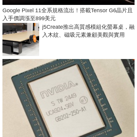
Google Pixel 11全系規格流出！搭載Tensor G6晶片且
入手價調漲至899美元
j5Create推出高質感模組化螢幕桌，融
入木紋、磁吸元素兼顧美觀與實用