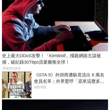
史上最大DDoS攻擊！「KimWolf」殭屍網路主謀被
捕，破紀錄30Tbps流量癱瘓全球！
雲端/資訊安全
《GTA 5》外掛商遭駭竟流出 6 萬名
會員名單：外界驚呼「原來這麼多人
在開掛！」
遊戲/電競