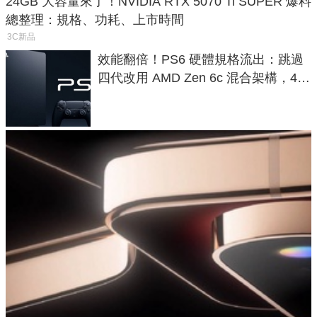
24GB 大容量來了！NVIDIA RTX 5070 Ti SUPER 爆料
總整理：規格、功耗、上市時間
3C新品
效能翻倍！PS6 硬體規格流出：跳過
四代改用 AMD Zen 6c 混合架構，4K
120fps 與全光追時代來臨