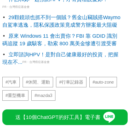
PR・台灣癌症基金會
29顆鏡頭也抓不到一個賊？舊金山竊賊搭Waymo
自駕車逃逸，隱私保護政策竟成警方辦案最大阻礙
原來 Windows 11 會出賣你？FBI 靠 GDID 識別
碼追蹤 19 歲駭客，勒索 800 萬美金慘遭引渡受審
立即諮詢HPV！是對自己健康最好的投資，把握
現在不...
PR・台灣癌症基金會
#汽車
#休閒、運動
#行車記錄器
#auto-zone
#重型機車
#mazda3
送【10個ChatGPT的好工具】電子書