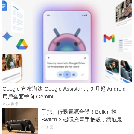
Google 宣布淘汰 Google Assistant，9 月起 Android
用戶全面轉向 Gemini
AI/大數據
手把、行動電源合體！Belkin 推
Switch 2 磁吸充電手把殼，續航最高
延長 1.5 倍
3C新品