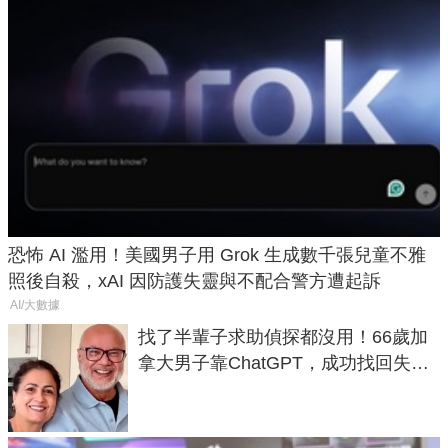
恐怖 AI 濫用！美國男子用 Grok 生成數千張兒童不雅
照後自殺，xAI 因防護失靈與不配合警方遭起訴
AI/大數據
找了半輩子求助偵探都沒用！66歲加
拿大男子靠ChatGPT，成功找回失散
50年家人