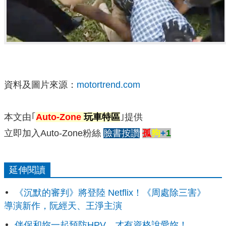
資料及圖片來源：
motortrend.com
本文由｢
Auto-Zone
玩車特區
｣提供
立即加入Auto-Zone粉絲
臉書按讚
孤
狗
+
1
延伸閱讀
《沉默的審判》將登陸 Netflix！《周處除三害》
導演新作，阮經天、王淨主演
伴侶和妳一起預防HPV，才有資格說愛妳！