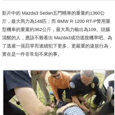
影片中的 Mazda3 Sedan五門轎車的重量約1360公
斤，最大馬力為148匹；而 BMW R 1200 RT-P警用重
型機車的重量約362公斤，最大馬力輸出為109。頭腦
清醒的人，應該不難看出 Mazda3成功逃脫機率吧。為
了逃避一張罰單而連續犯下更多、更嚴重的違規行為，
實在是一件非常划不來的事。