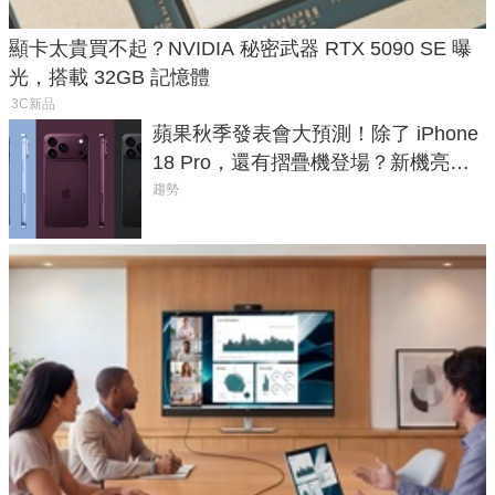
顯卡太貴買不起？NVIDIA 秘密武器 RTX 5090 SE 曝
光，搭載 32GB 記憶體
3C新品
蘋果秋季發表會大預測！除了 iPhone
18 Pro，還有摺疊機登場？新機亮點
預測一次看
趨勢