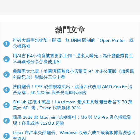
熱門文章
打破大廠墨水綁架！開源、無 DRM 限制的「Open Printer」概
1
念機亮相
用AI省下4小時竟被塞更多工作！過來人曝光：為什麼優秀員工
2
不再跟你分享怎麼使用AI
典藏界大地震！美國懷舊遊戲小店驚見 97 片未公開版《超級瑪
3
利歐兄弟》變體任天堂卡帶
效能翻倍！PS6 硬體規格流出：跳過四代改用 AMD Zen 6c 混
4
合架構，4K 120fps 與全光追時代來臨
GitHub 狂攬 4 萬星！Headroom 開源工具幫開發者省下 70 萬
5
美元 API 費，Token 消耗暴降 92%
蘋果 2026 款 Mac mini 規格爆料：M6 與 M5 Pro 異色搭檔登
6
場！容量或將 512GB 起跳
Linux 市占率突然翻倍、Windows 跌破六成？最新數據背後恐另
7
有原因