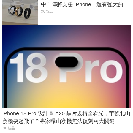
中！傳將支援 iPhone，還有強大的 AI
與智慧家電連動功能
3C新品
iPhone 18 Pro 設計圖 A20 晶片規格全看光，華強北山
寨機要起飛了？專家曝山寨機無法復刻兩大關鍵
3C新品