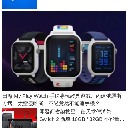
日廠 My Play Watch 手錶專玩經典遊戲、內建俄羅斯
方塊、太空侵略者，不過竟然不能連手機？
開發商省錢救星！任天堂傳將為
Switch 2 新增 16GB / 32GB 小容量遊
戲卡的選擇