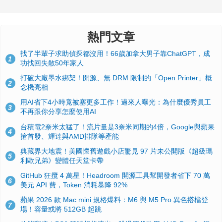
熱門文章
找了半輩子求助偵探都沒用！66歲加拿大男子靠ChatGPT，成
1
功找回失散50年家人
打破大廠墨水綁架！開源、無 DRM 限制的「Open Printer」概
2
念機亮相
用AI省下4小時竟被塞更多工作！過來人曝光：為什麼優秀員工
3
不再跟你分享怎麼使用AI
台積電2奈米太猛了！流片量是3奈米同期的4倍，Google與蘋果
4
搶首發、輝達與AMD排隊等產能
典藏界大地震！美國懷舊遊戲小店驚見 97 片未公開版《超級瑪
5
利歐兄弟》變體任天堂卡帶
GitHub 狂攬 4 萬星！Headroom 開源工具幫開發者省下 70 萬
6
美元 API 費，Token 消耗暴降 92%
蘋果 2026 款 Mac mini 規格爆料：M6 與 M5 Pro 異色搭檔登
7
場！容量或將 512GB 起跳