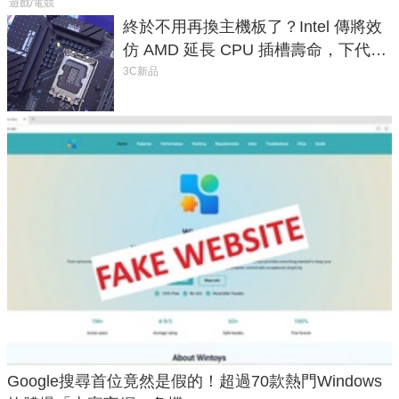
遊戲/電競
終於不用再換主機板了？Intel 傳將效
仿 AMD 延長 CPU 插槽壽命，下代
LGA 1954 至少能戰三代
3C新品
Google搜尋首位竟然是假的！超過70款熱門Windows