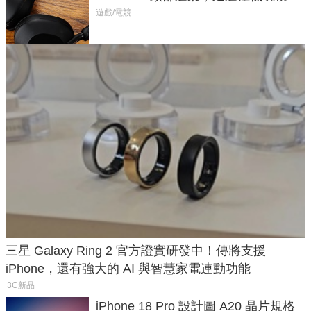
飛行超有感
遊戲/電競
三星 Galaxy Ring 2 官方證實研發中！傳將支援
iPhone，還有強大的 AI 與智慧家電連動功能
3C新品
iPhone 18 Pro 設計圖 A20 晶片規格