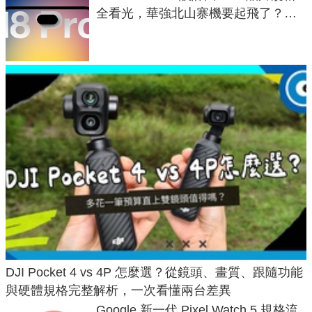
全看光，華強北山寨機要起飛了？專
家曝山寨機無法復刻兩大關鍵
DJI Pocket 4 vs 4P 怎麼選？從鏡頭、畫質、跟隨功能
與硬體規格完整解析，一次看懂兩台差異
Google 新一代 Pixel Watch 5 規格流