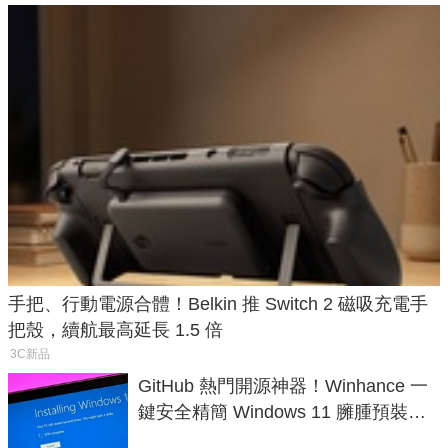
手把、行動電源合體！Belkin 推 Switch 2 磁吸充電手
把殼，續航最高延長 1.5 倍
3C新品
GitHub 熱門開源神器！Winhance 一
鍵安全精簡 Windows 11 臃腫預裝軟
體與後台追蹤