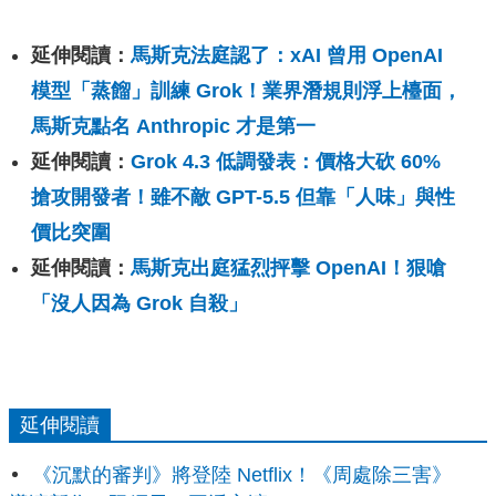
延伸閱讀：
馬斯克法庭認了：xAI 曾用 OpenAI
模型「蒸餾」訓練 Grok！業界潛規則浮上檯面，
馬斯克點名 Anthropic 才是第一
延伸閱讀：
Grok 4.3 低調發表：價格大砍 60%
搶攻開發者！雖不敵 GPT-5.5 但靠「人味」與性
價比突圍
延伸閱讀：
馬斯克出庭猛烈抨擊 OpenAI！狠嗆
「沒人因為 Grok 自殺」
延伸閱讀
《沉默的審判》將登陸 Netflix！《周處除三害》