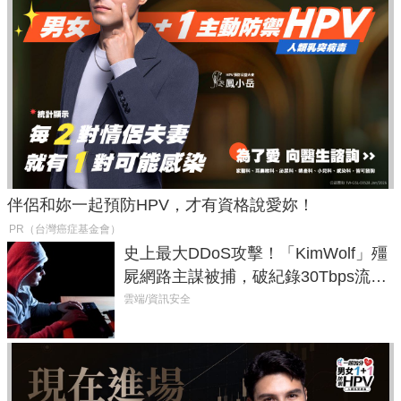
伴侶和妳一起預防HPV，才有資格說愛妳！
PR（台灣癌症基金會）
史上最大DDoS攻擊！「KimWolf」殭
屍網路主謀被捕，破紀錄30Tbps流量
癱瘓全球！
雲端/資訊安全