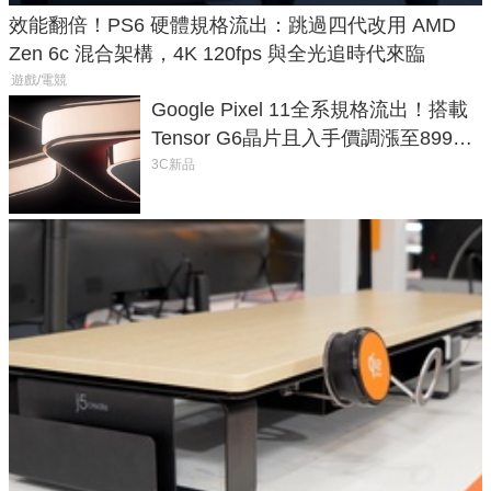
效能翻倍！PS6 硬體規格流出：跳過四代改用 AMD
Zen 6c 混合架構，4K 120fps 與全光追時代來臨
遊戲/電競
Google Pixel 11全系規格流出！搭載
Tensor G6晶片且入手價調漲至899美
元
3C新品