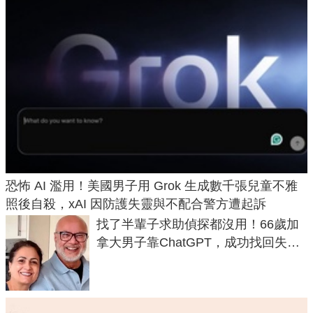
恐怖 AI 濫用！美國男子用 Grok 生成數千張兒童不雅
照後自殺，xAI 因防護失靈與不配合警方遭起訴
找了半輩子求助偵探都沒用！66歲加
拿大男子靠ChatGPT，成功找回失散
50年家人