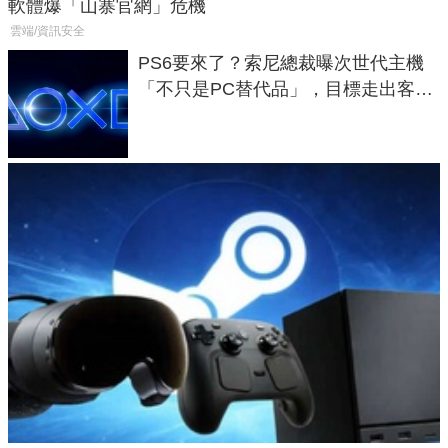
軟體爆「山寨官網」危機
雲端/資訊安全
PS6要來了？索尼總裁曝次世代主機
「不只是PC替代品」，目標走出客
廳、進軍電競桌面