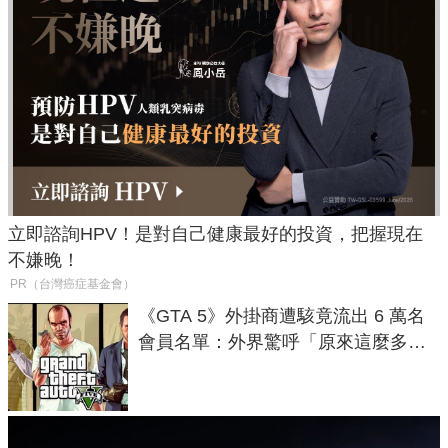
立即諮詢HPV！是對自己健康最好的投資，把握現在
不嫌晚！
PR（台灣癌症基金會）
《GTA 5》外掛商遭駭竟流出 6 萬名
會員名單：外界驚呼「原來這麼多人
在開掛！」