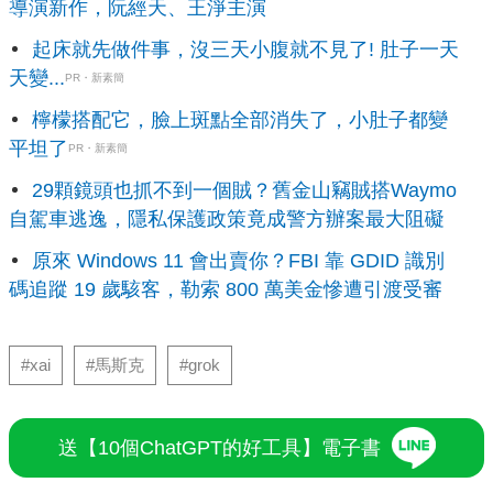
導演新作，阮經天、王淨主演
起床就先做件事，沒三天小腹就不見了! 肚子一天
天變...
PR・新素簡
檸檬搭配它，臉上斑點全部消失了，小肚子都變
平坦了
PR・新素簡
29顆鏡頭也抓不到一個賊？舊金山竊賊搭Waymo
自駕車逃逸，隱私保護政策竟成警方辦案最大阻礙
原來 Windows 11 會出賣你？FBI 靠 GDID 識別
碼追蹤 19 歲駭客，勒索 800 萬美金慘遭引渡受審
#xai
#馬斯克
#grok
送【10個ChatGPT的好工具】電子書