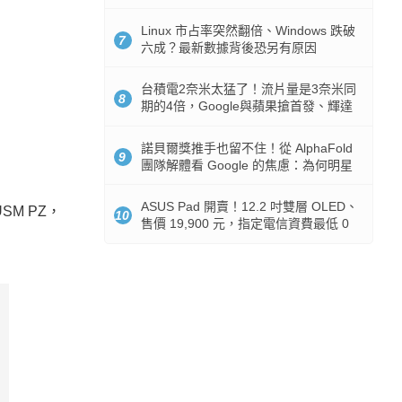
512GB 起跳
Linux 市占率突然翻倍、Windows 跌破
7
六成？最新數據背後恐另有原因
台積電2奈米太猛了！流片量是3奈米同
8
期的4倍，Google與蘋果搶首發、輝達
與AMD排隊等產能
諾貝爾獎推手也留不住！從 AlphaFold
9
團隊解體看 Google 的焦慮：為何明星
實驗室要為 Gemini 讓路？
ASUS Pad 開賣！12.2 吋雙層 OLED、
USM PZ，
10
售價 19,900 元，指定電信資費最低 0
元入手