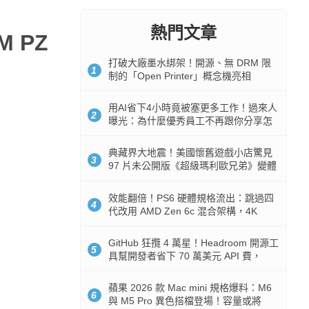
熱門文章
M PZ
打破大廠墨水綁架！開源、無 DRM 限
1
制的「Open Printer」概念機亮相
用AI省下4小時竟被塞更多工作！過來人
2
曝光：為什麼優秀員工不再跟你分享怎
麼使用AI
典藏界大地震！美國懷舊遊戲小店驚見
3
97 片未公開版《超級瑪利歐兄弟》變體
任天堂卡帶
效能翻倍！PS6 硬體規格流出：跳過四
4
代改用 AMD Zen 6c 混合架構，4K
120fps 與全光追時代來臨
GitHub 狂攬 4 萬星！Headroom 開源工
5
具幫開發者省下 70 萬美元 API 費，
Token 消耗暴降 92%
蘋果 2026 款 Mac mini 規格爆料：M6
6
與 M5 Pro 異色搭檔登場！容量或將