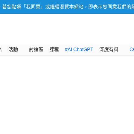
，若您點選「我同意」或繼續瀏覽本網站，即表示您同意我們的
片
活動
討論區
課程
#AI ChatGPT
深度有料
C