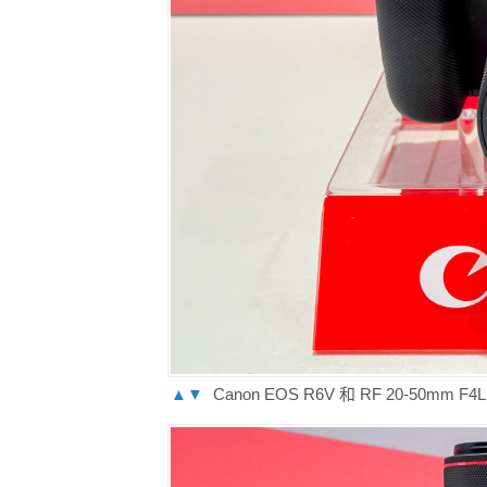
▲▼
Canon EOS R6V 和 RF 20-50mm F4L