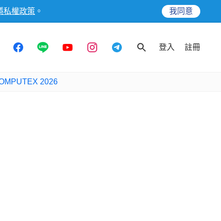
隱私權政策
。
我同意
登入
註冊
OMPUTEX 2026