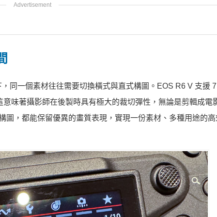
間
行的生態下，同一個素材往往需要切換橫式與直式構圖。EOS R6 V 支援 7K
畫面。這意味著攝影師在後製時具有極大的裁切彈性，無論是剪輯成電
6 直向構圖，都能保留優異的畫質表現，實現一份素材、多種用途的