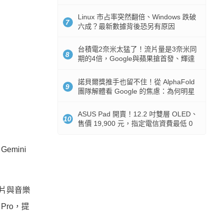
512GB 起跳
Linux 市占率突然翻倍、Windows 跌破
7
六成？最新數據背後恐另有原因
台積電2奈米太猛了！流片量是3奈米同
8
期的4倍，Google與蘋果搶首發、輝達
與AMD排隊等產能
諾貝爾獎推手也留不住！從 AlphaFold
9
團隊解體看 Google 的焦慮：為何明星
實驗室要為 Gemini 讓路？
ASUS Pad 開賣！12.2 吋雙層 OLED、
10
售價 19,900 元，指定電信資費最低 0
元入手
Gemini
圖片與音樂
 Pro，提