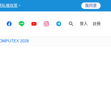
隱私權政策
。
我同意
登入
註冊
OMPUTEX 2026