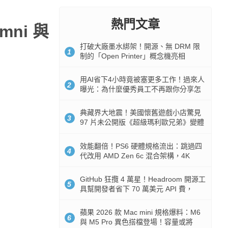
熱門文章
Omni 與
打破大廠墨水綁架！開源、無 DRM 限
1
制的「Open Printer」概念機亮相
用AI省下4小時竟被塞更多工作！過來人
2
曝光：為什麼優秀員工不再跟你分享怎
麼使用AI
典藏界大地震！美國懷舊遊戲小店驚見
3
97 片未公開版《超級瑪利歐兄弟》變體
任天堂卡帶
效能翻倍！PS6 硬體規格流出：跳過四
4
代改用 AMD Zen 6c 混合架構，4K
120fps 與全光追時代來臨
GitHub 狂攬 4 萬星！Headroom 開源工
5
具幫開發者省下 70 萬美元 API 費，
Token 消耗暴降 92%
蘋果 2026 款 Mac mini 規格爆料：M6
6
與 M5 Pro 異色搭檔登場！容量或將