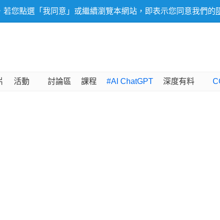
，若您點選「我同意」或繼續瀏覽本網站，即表示您同意我們的
片
活動
討論區
課程
#AI ChatGPT
深度有料
C