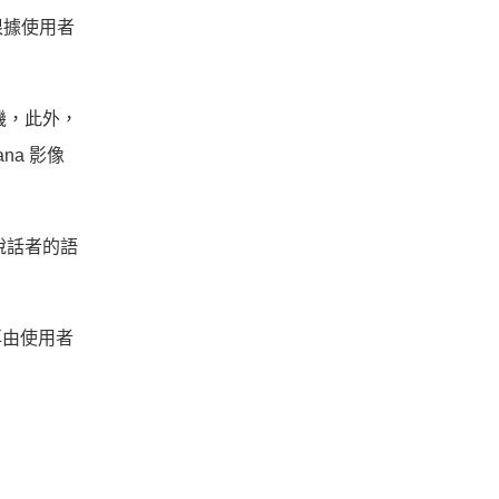
根據使用者
機，此外，
na 影像
本說話者的語
後再由使用者