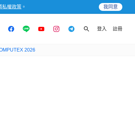
隱私權政策
。
我同意
登入
註冊
OMPUTEX 2026