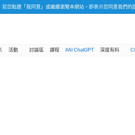
，若您點選「我同意」或繼續瀏覽本網站，即表示您同意我們的
片
活動
討論區
課程
#AI ChatGPT
深度有料
C