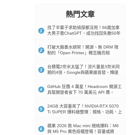
熱門文章
找了半輩子求助偵探都沒用！66歲加拿
1
大男子靠ChatGPT，成功找回失散50年
家人
打破大廠墨水綁架！開源、無 DRM 限
2
制的「Open Printer」概念機亮相
台積電2奈米太猛了！流片量是3奈米同
3
期的4倍，Google與蘋果搶首發、輝達
與AMD排隊等產能
GitHub 狂攬 4 萬星！Headroom 開源工
4
具幫開發者省下 70 萬美元 API 費，
Token 消耗暴降 92%
24GB 大容量來了！NVIDIA RTX 5070
5
Ti SUPER 爆料總整理：規格、功耗、上
市時間
蘋果 2026 款 Mac mini 規格爆料：M6
6
與 M5 Pro 異色搭檔登場！容量或將