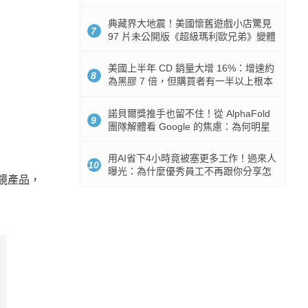
512GB 起跳
典藏界大地震！美國懷舊遊戲小店驚見
7
97 片未公開版《超級瑪利歐兄弟》變體
任天堂卡帶
美國上半年 CD 銷量大增 16%：增速約
8
為黑膠 7 倍，但購買者有一半以上根本
沒有播放器
諾貝爾獎推手也留不住！從 AlphaFold
9
團隊解體看 Google 的焦慮：為何明星
實驗室要為 Gemini 讓路？
用AI省下4小時竟被塞更多工作！過來人
10
曝光：為什麼優秀員工不再跟你分享怎
慧眼鏡產品，
麼使用AI