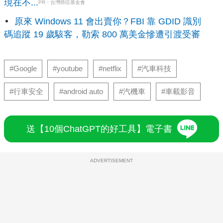
現在不...
PR・台灣癌症基金會
原來 Windows 11 會出賣你？FBI 靠 GDID 識別
碼追蹤 19 歲駭客，勒索 800 萬美金慘遭引渡受審
#Google
#youtube
#netflix
#汽車科技
#行車安全
#android auto
#汽機車
#車載影音
送【10個ChatGPT的好工具】電子書
ADVERTISEMENT