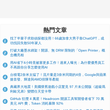
熱門文章
找了半輩子求助偵探都沒用！66歲加拿大男子靠ChatGPT，成
1
功找回失散50年家人
打破大廠墨水綁架！開源、無 DRM 限制的「Open Printer」概
2
念機亮相
用AI省下4小時竟被塞更多工作！過來人曝光：為什麼優秀員工
3
不再跟你分享怎麼使用AI
台積電2奈米太猛了！流片量是3奈米同期的4倍，Google與蘋果
4
搶首發、輝達與AMD排隊等產能
典藏界大地震！美國懷舊遊戲小店驚見 97 片未公開版《超級瑪
5
利歐兄弟》變體任天堂卡帶
GitHub 狂攬 4 萬星！Headroom 開源工具幫開發者省下 70 萬
6
美元 API 費，Token 消耗暴降 92%