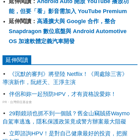
延伸閱讀：
Android Auto 開放 YouTube 播放功
能，但要「看」影音需加入 YouTube Premium
延伸閱讀：
高通擴大與 Google 合作，整合
Snapdragon 數位底盤與 Android Automotive
OS 加速軟體定義汽車開發
延伸閱讀
《沉默的審判》將登陸 Netflix！《周處除三害》
導演新作，阮經天、王淨主演
伴侶和妳一起預防HPV，才有資格說愛妳！
PR・台灣癌症基金會
29顆鏡頭也抓不到一個賊？舊金山竊賊搭Waymo
自駕車逃逸，隱私保護政策竟成警方辦案最大阻礙
立即諮詢HPV！是對自己健康最好的投資，把握